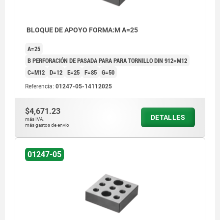
BLOQUE DE APOYO FORMA:M A=25
A=25
B PERFORACIÓN DE PASADA PARA PARA TORNILLO DIN 912=M12
C=M12
D=12
E=25
F=85
G=50
Referencia:
01247-05-14112025
$4,671.23
DETALLES
más IVA.
más gastos de envío
01247-05