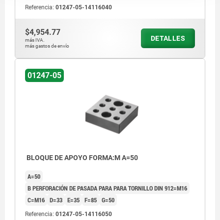
Referencia:
01247-05-14116040
$4,954.77
DETALLES
más IVA.
más gastos de envío
01247-05
BLOQUE DE APOYO FORMA:M A=50
A=50
B PERFORACIÓN DE PASADA PARA PARA TORNILLO DIN 912=M16
C=M16
D=33
E=35
F=85
G=50
Referencia:
01247-05-14116050