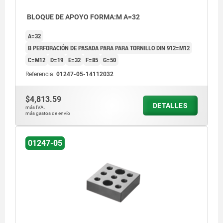
BLOQUE DE APOYO FORMA:M A=32
A=32
B PERFORACIÓN DE PASADA PARA PARA TORNILLO DIN 912=M12
C=M12
D=19
E=32
F=85
G=50
Referencia:
01247-05-14112032
$4,813.59
DETALLES
más IVA.
más gastos de envío
01247-05