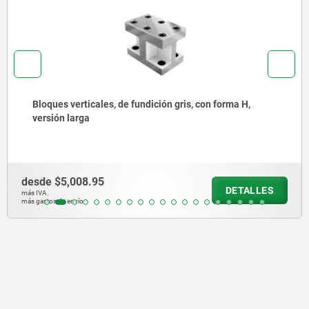
Bloques de fijación, forma M
desde
$13,183.80
DETALLE
más IVA.
más gastos de envío