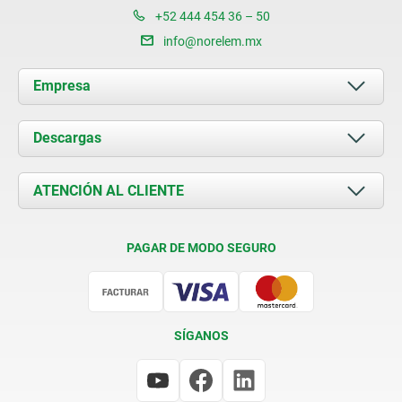
+52 444 454 36 – 50
info@norelem.mx
Empresa
Acerca de nosotros
Descargas
Novedades
Documents
ATENCIÓN AL CLIENTE
Contacto
Condiciones de entrega
PAGAR DE MODO SEGURO
Certificación
SÍGANOS