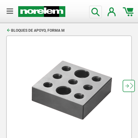
text.skipToContent
text.skipToNavigation
BLOQUES DE APOYO, FORMA M