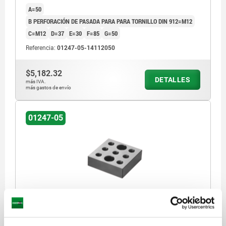
A=50
B PERFORACIÓN DE PASADA PARA PARA TORNILLO DIN 912=M12
C=M12
D=37
E=30
F=85
G=50
Referencia:
01247-05-14112050
$5,182.32
DETALLES
más IVA.
más gastos de envío
01247-05
BLOQUE DE APOYO FORMA:M A=25
A=25