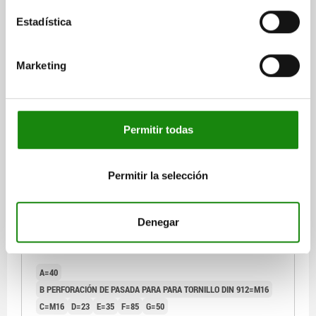
C=M16
D=15
E=32
F=85
G=50
Estadística
Referencia:
01247-05-14116032
$4,813.59
Marketing
DETALLES
más IVA.
más gastos de envío
01247-05
Permitir todas
Permitir la selección
Denegar
BLOQUE DE APOYO FORMA:M A=40
A=40
B PERFORACIÓN DE PASADA PARA PARA TORNILLO DIN 912=M16
C=M16
D=23
E=35
F=85
G=50