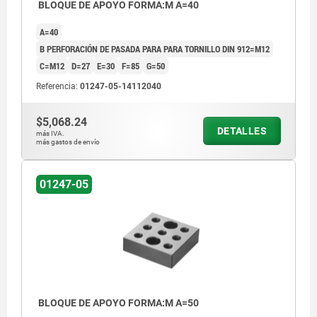
BLOQUE DE APOYO FORMA:M A=40
A=40
B PERFORACIÓN DE PASADA PARA PARA TORNILLO DIN 912=M12
C=M12
D=27
E=30
F=85
G=50
Referencia:
01247-05-14112040
$5,068.24
DETALLES
más IVA.
más gastos de envío
01247-05
BLOQUE DE APOYO FORMA:M A=50