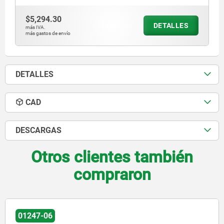
$5,294.30
DETALLES
más IVA.
más gastos de envío
DETALLES
CAD
DESCARGAS
Otros clientes también
compraron
01247-05