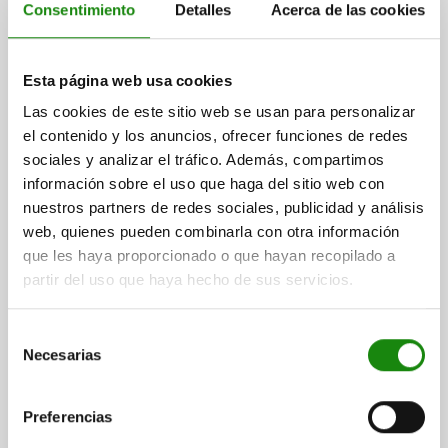
Consentimiento
Detalles
Acerca de las cookies
B PERFORACIÓN DE PASADA PARA PARA TORNILLO DIN 912=M16
C=M16
D=8
E=25
F=85
G=50
Referencia:
01247-05-14116025
Esta página web usa cookies
Las cookies de este sitio web se usan para personalizar
$4,671.23
DETALLES
el contenido y los anuncios, ofrecer funciones de redes
más IVA.
más gastos de envío
sociales y analizar el tráfico. Además, compartimos
información sobre el uso que haga del sitio web con
01247-05
nuestros partners de redes sociales, publicidad y análisis
web, quienes pueden combinarla con otra información
que les haya proporcionado o que hayan recopilado a
partir del uso que haya hecho de sus servicios.
Selección
Necesarias
de
BLOQUE DE APOYO FORMA:M A=32
consentimiento
A=32
Preferencias
B PERFORACIÓN DE PASADA PARA PARA TORNILLO DIN 912=M16