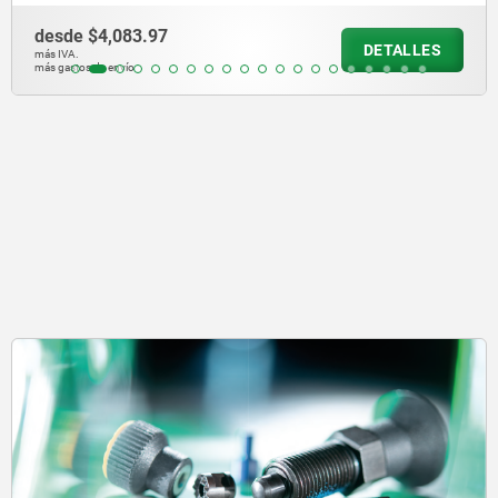
desde
$35,156.80
DETALLES
más IVA.
más gastos de envío