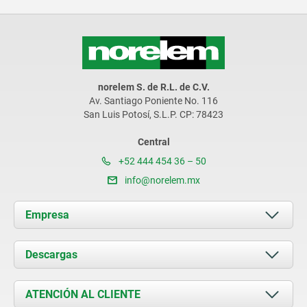
norelem S. de R.L. de C.V.
Av. Santiago Poniente No. 116
San Luis Potosí, S.L.P. CP: 78423
Central
+52 444 454 36 – 50
info@norelem.mx
Empresa
Acerca de nosotros
Descargas
Novedades
Documents
ATENCIÓN AL CLIENTE
Contacto