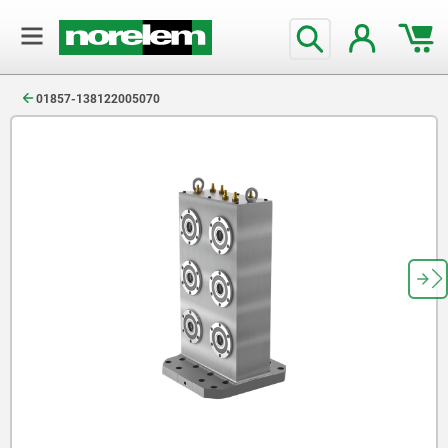
text.skipToContent
text.skipToNavigation
01857-138122005070