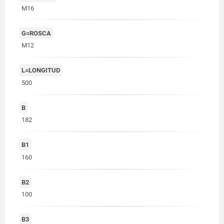
M16
G=ROSCA
M12
L=LONGITUD
500
B
182
B1
160
B2
100
B3