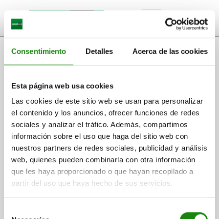
text.skipToContent
text.skipToNavigation
ESCUADRAS DE SUJECIÓN, UNILATERAL, ANCHAS, DE FUNDICIÓN
Consentimiento
Detalles
Acerca de las cookies
GRIS, CON PERFORACIONES DE RETÍCULA
Esta página web usa cookies
Las cookies de este sitio web se usan para personalizar
el contenido y los anuncios, ofrecer funciones de redes
sociales y analizar el tráfico. Además, compartimos
información sobre el uso que haga del sitio web con
nuestros partners de redes sociales, publicidad y análisis
web, quienes pueden combinarla con otra información
que les haya proporcionado o que hayan recopilado a
partir del uso que haya hecho de sus servicios.
Selección