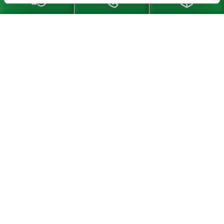
GJL 300.
Superficies de apoyo y
superficies de sujeción con
mecanizado de precisión.
SELECCIÓN DE PRODUCTOS
Limitar la selección de artículos
FILTRO
mostrar / ocultar dibujo
01251