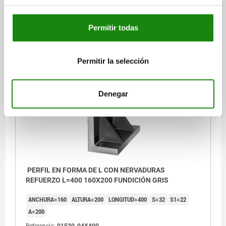
A=200
Referencia:
01520-04X200
Permitir todas
$7,355.54
DETALLES
más IVA.
más gastos de envío
Permitir la selección
01520
Denegar
PERFIL EN FORMA DE L CON NERVADURAS
REFUERZO L=400 160X200 FUNDICIÓN GRIS
ANCHURA=160
ALTURA=200
LONGITUD=400
S=32
S1=22
A=200