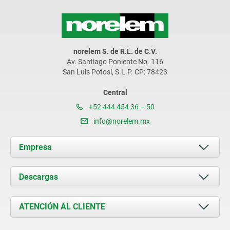
norelem S. de R.L. de C.V.
Av. Santiago Poniente No. 116
San Luis Potosí, S.L.P. CP: 78423
Central
+52 444 454 36 – 50
info@norelem.mx
Empresa
Acerca de nosotros
Descargas
Novedades
Documents
ATENCIÓN AL CLIENTE
Contacto