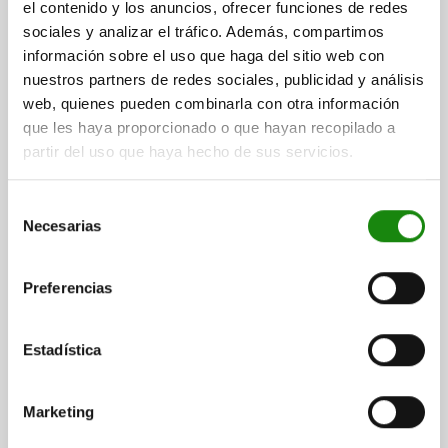
el contenido y los anuncios, ofrecer funciones de redes
ANCHURA=125
ALTURA=160
LONGITUD=300
S=25
S1=20
sociales y analizar el tráfico. Además, compartimos
A=160
información sobre el uso que haga del sitio web con
Referencia:
01520-03X300
nuestros partners de redes sociales, publicidad y análisis
web, quienes pueden combinarla con otra información
$8,385.57
DETALLES
que les haya proporcionado o que hayan recopilado a
más IVA.
más gastos de envío
partir del uso que haya hecho de sus servicios.
01520
Selección
Necesarias
de
consentimiento
Preferencias
Estadística
PERFIL EN FORMA DE L CON NERVADURAS
REFUERZO L=200 160X200 FUNDICIÓN GRIS
Marketing
ANCHURA=160
ALTURA=200
LONGITUD=200
S=32
S1=22