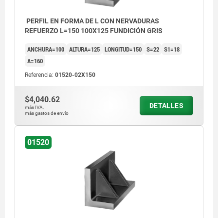
PERFIL EN FORMA DE L CON NERVADURAS
REFUERZO L=150 100X125 FUNDICIÓN GRIS
ANCHURA=100
ALTURA=125
LONGITUD=150
S=22
S1=18
A=160
Referencia:
01520-02X150
$4,040.62
DETALLES
más IVA.
más gastos de envío
01520