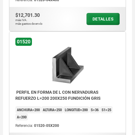
Referencia:
01520-04X400
$12,701.30
DETALLES
más IVA.
más gastos de envío
01520
PERFIL EN FORMA DE L CON NERVADURAS
REFUERZO L=200 200X250 FUNDICIÓN GRIS
ANCHURA=200
ALTURA=250
LONGITUD=200
S=36
S1=25
A=200
Referencia:
01520-05X200