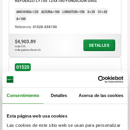
REFUERZO L=150 125X160 FUNDICIÓN GRIS
ANCHURA=125
ALTURA=160
LONGITUD=150
S=25
S1=20
A=160
Referencia:
01520-03X150
$4,903.89
DETALLES
más IVA.
más gastos de envío
01520
Consentimiento
Detalles
Acerca de las cookies
PERFIL EN FORMA DE L CON NERVADURAS
Esta página web usa cookies
REFUERZO L=300 125X160 FUNDICIÓN GRIS
Las cookies de este sitio web se usan para personalizar