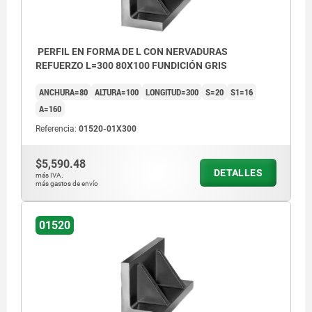
Tolerancias de las longitudes:
≤200 mm: +2/+5
PERFIL EN FORMA DE L CON NERVADURAS
>200 mm: +10/+20
REFUERZO L=300 80X100 FUNDICIÓN GRIS
ANCHURA=80
ALTURA=100
LONGITUD=300
S=20
S1=16
A=160
Referencia:
01520-01X300
$5,590.48
DETALLES
más IVA.
más gastos de envío
01520