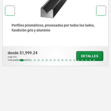
Perfiles angulares 45°, fundición gris
desde
$10,249.65
DETALLE
más IVA.
más gastos de envío