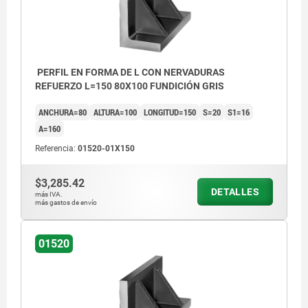
PERFIL EN FORMA DE L CON NERVADURAS
REFUERZO L=150 80X100 FUNDICIÓN GRIS
ANCHURA=80
ALTURA=100
LONGITUD=150
S=20
S1=16
A=160
Referencia:
01520-01X150
$3,285.42
DETALLES
más IVA.
más gastos de envío
01520
Superficies trabajadas: ±0,25 mm
Superficies en bruto: ±2 mm