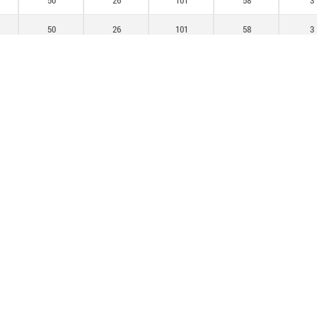
50
26
101
58
3
50
26
101
58
3
79,3
41
149
90
4
79,3
41
149
90
4
79,3
41
149
90
4
AMPLIAR TABLA
tros clientes también comprar
01820