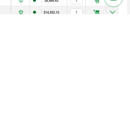
$8,464.43
$14,552.15
$8,018.64
$11,038.87
$19,007.55
on
01740