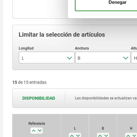
Denegar
Limitar la selección de artículos
L
B
H
100
36
15
de 15 entradas
200
50
300
63
DISPONIBILIDAD
Las disponibilidades se actualizan var
600
100
125
Referencia
L
B
H
160