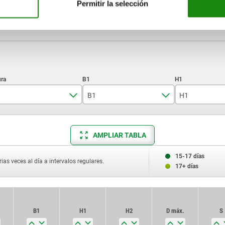
Permitir la selección
B1
H1
16
15,5
8,5
AMPLIAR TABLA
25
21,9
11
32
26
13,5
15-17 días
ias veces al día a intervalos regulares.
17+ días
40
31,7
17
56
50
26
B1
H1
H2
D máx.
S
80
79,3
41