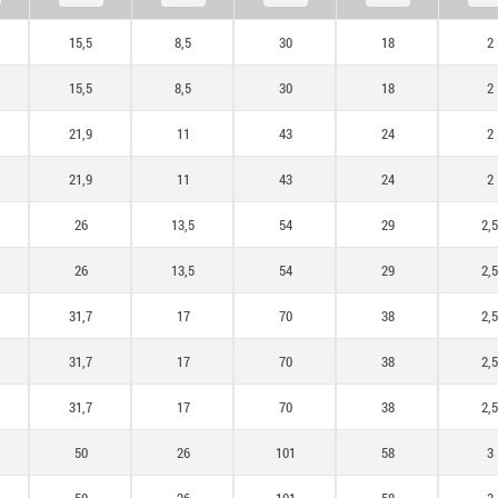
15,5
8,5
30
18
2
15,5
8,5
30
18
2
21,9
11
43
24
2
21,9
11
43
24
2
26
13,5
54
29
2,5
26
13,5
54
29
2,5
31,7
17
70
38
2,5
31,7
17
70
38
2,5
31,7
17
70
38
2,5
50
26
101
58
3