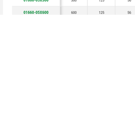
300
125
56
01660-05X600
600
125
56
01660-06X200
200
160
80
01660-06X300
300
160
80
01660-06X600
600
160
80
15
de 15 entradas
O
01440
01780