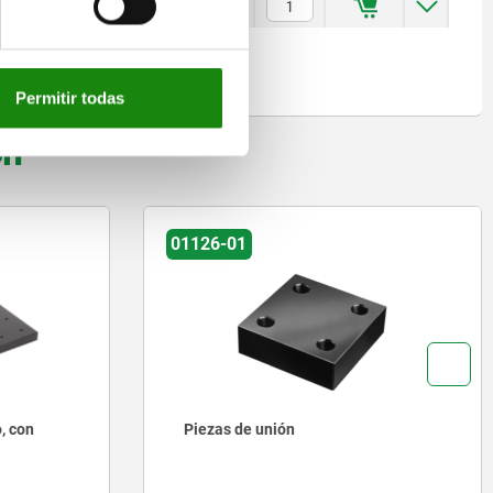
M8
M10
24
10
800
15
145
1
$119,455.77
Permitir todas
on
01126-01
, con
Piezas de unión