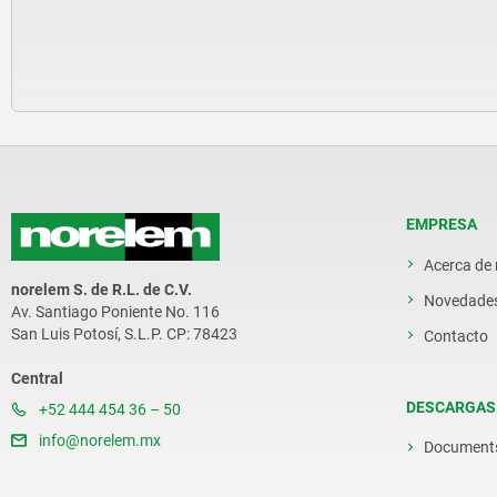
EMPRESA
Acerca de
norelem S. de R.L. de C.V.
Novedade
Av. Santiago Poniente No. 116
San Luis Potosí, S.L.P. CP: 78423
Contacto
Central
DESCARGAS
+52 444 454 36 – 50
info@norelem.mx
Document