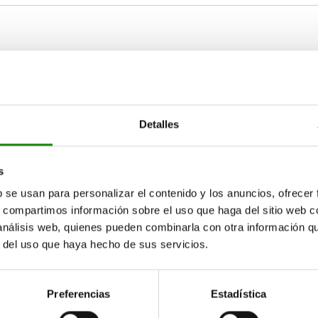
B1
B2
6
15
80
Detalles
AMPLIAR TABLA
85
15-17 días
s
ias veces al día a intervalos regulares.
17+ días
b se usan para personalizar el contenido y los anuncios, ofrecer
s, compartimos información sobre el uso que haga del sitio web 
 análisis web, quienes pueden combinarla con otra información q
r del uso que haya hecho de sus servicios.
B2
B2
B3
B3
B4
B4
B5
B5
B6
B6
B7
B7
C
C
80
85
80
90
90
90
60
65
60
90
90
90
16,5
16,5
16,5
20
20
20
5
5
5
Preferencias
Estadística