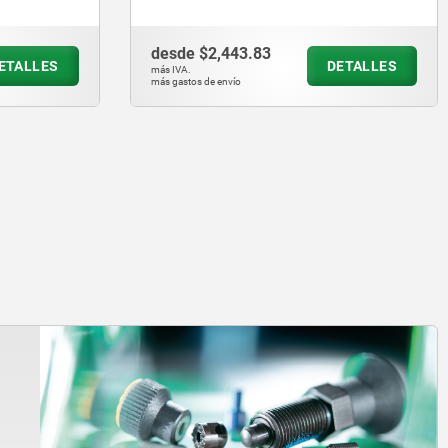
desde
$2,443.83
ETALLES
DETALLES
más IVA.
más gastos de envío