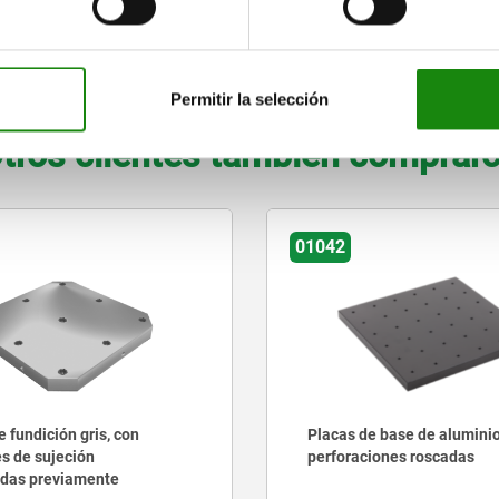
85
90
65
90
16,5
20
5
AMPLIAR TABLA
Permitir la selección
tros clientes también comprar
01042
 fundición gris, con
Placas de base de aluminio
es de sujeción
perforaciones roscadas
das previamente