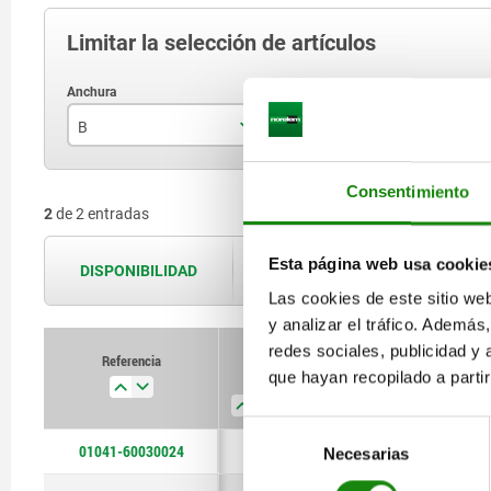
Limitar la selección de artículos
B
Forma
A
300
B
Consentimiento
2
de 2 entradas
400
Esta página web usa cookie
DISPONIBILIDAD
Las disponibilidades se actualizan var
Las cookies de este sitio we
y analizar el tráfico. Ademá
redes sociales, publicidad y
Referencia
Referencia
que hayan recopilado a parti
B
B
Forma
Forma
A
A
B1
B1
Selección
01041-60030024
300
400
300
B
B
B
6
6
6
15
15
15
Necesarias
de
consentimiento