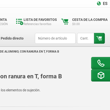
ES
ENTA
LISTA DE FAVORITOS
CESTA DE LA COMPRA
SESIÓN
Referencias favoritas
$0.00
productCode
qty
Pedido directo
 DE ALUMINIO, CON RANURA EN T, FORMA B
con ranura en T, forma B
 los elementos de sujeción.