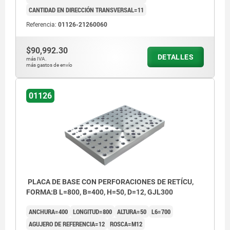
CANTIDAD EN DIRECCIÓN TRANSVERSAL=11
Referencia:
01126-21260060
$90,992.30
DETALLES
más IVA.
más gastos de envío
01126
PLACA DE BASE CON PERFORACIONES DE RETÍCU,
FORMA:B L=800, B=400, H=50, D=12, GJL300
ANCHURA=400
LONGITUD=800
ALTURA=50
L6=700
AGUJERO DE REFERENCIA=12
ROSCA=M12