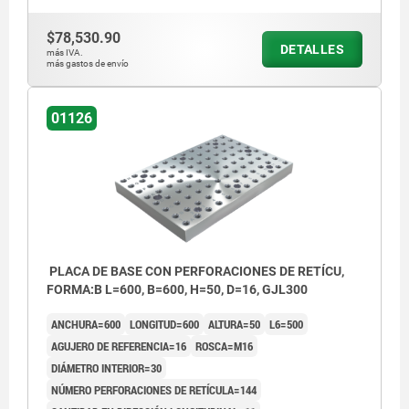
$78,530.90
DETALLES
más IVA.
más gastos de envío
01126
PLACA DE BASE CON PERFORACIONES DE RETÍCU,
FORMA:B L=600, B=600, H=50, D=16, GJL300
ANCHURA=600
LONGITUD=600
ALTURA=50
L6=500
AGUJERO DE REFERENCIA=16
ROSCA=M16
DIÁMETRO INTERIOR=30
NÚMERO PERFORACIONES DE RETÍCULA=144