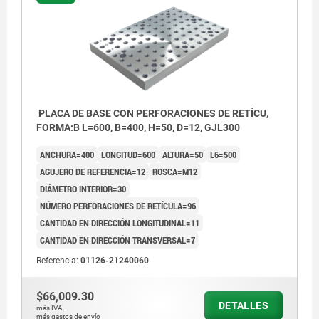
PLACA DE BASE CON PERFORACIONES DE RETÍCU,
FORMA:B L=600, B=400, H=50, D=12, GJL300
ANCHURA=400
LONGITUD=600
ALTURA=50
L6=500
AGUJERO DE REFERENCIA=12
ROSCA=M12
DIÁMETRO INTERIOR=30
NÚMERO PERFORACIONES DE RETÍCULA=96
CANTIDAD EN DIRECCIÓN LONGITUDINAL=11
CANTIDAD EN DIRECCIÓN TRANSVERSAL=7
Referencia:
01126-21240060
1) Perforación de posicionamiento
$66,009.30
DETALLES
más IVA.
más gastos de envío