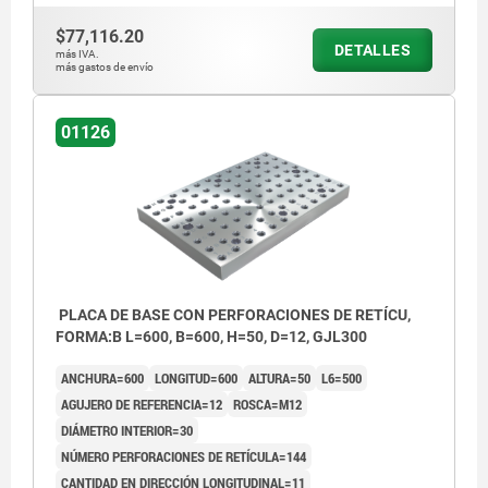
$77,116.20
DETALLES
más IVA.
más gastos de envío
01126
PLACA DE BASE CON PERFORACIONES DE RETÍCU,
FORMA:B L=600, B=600, H=50, D=12, GJL300
ANCHURA=600
LONGITUD=600
ALTURA=50
L6=500
AGUJERO DE REFERENCIA=12
ROSCA=M12
DIÁMETRO INTERIOR=30
NÚMERO PERFORACIONES DE RETÍCULA=144
CANTIDAD EN DIRECCIÓN LONGITUDINAL=11