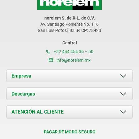
norelem S. de R.L. de C.V.
Av. Santiago Poniente No. 116
San Luis Potosí, S.L.P. CP: 78423
Central
+52 444 454 36 – 50
info@norelem.mx
Empresa
Acerca de nosotros
Descargas
Novedades
Documents
ATENCIÓN AL CLIENTE
Contacto
Condiciones de entrega
PAGAR DE MODO SEGURO
Certificación