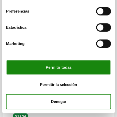
consentimiento
Preferencias
PLACA DE BASE CON PERFORACIONES DE RETÍCU,
Estadística
FORMA:B L=1200, B=600, H=50, D=12, GJL300
ANCHURA=600
LONGITUD=1200
ALTURA=50
L6=1100
Marketing
AGUJERO DE REFERENCIA=12
ROSCA=M12
DIÁMETRO INTERIOR=30
NÚMERO PERFORACIONES DE RETÍCULA=288
CANTIDAD EN DIRECCIÓN LONGITUDINAL=23
Permitir todas
CANTIDAD EN DIRECCIÓN TRANSVERSAL=11
Referencia:
01126-21260120
Permitir la selección
$177,168.60
DETALLES
más IVA.
Denegar
más gastos de envío
01126