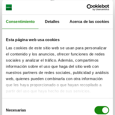
PLACA DE BASE CON PERFORACIONES DE RETÍCU,
FORMA:B L=1000, B=500, H=50, D=12, GJL300
Consentimiento
Detalles
Acerca de las cookies
ANCHURA=500
LONGITUD=1000
ALTURA=50
L6=900
AGUJERO DE REFERENCIA=12
ROSCA=M12
DIÁMETRO INTERIOR=30
Esta página web usa cookies
NÚMERO PERFORACIONES DE RETÍCULA=200
Las cookies de este sitio web se usan para personalizar
CANTIDAD EN DIRECCIÓN LONGITUDINAL=19
el contenido y los anuncios, ofrecer funciones de redes
CANTIDAD EN DIRECCIÓN TRANSVERSAL=9
sociales y analizar el tráfico. Además, compartimos
Referencia:
01126-21250100
información sobre el uso que haga del sitio web con
nuestros partners de redes sociales, publicidad y análisis
$120,881.60
web, quienes pueden combinarla con otra información
DETALLES
más IVA.
más gastos de envío
que les haya proporcionado o que hayan recopilado a
partir del uso que haya hecho de sus servicios.
01126
Selección
Necesarias
de