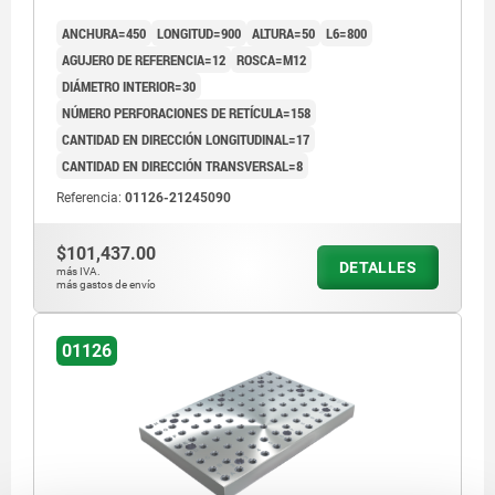
ANCHURA=450
LONGITUD=900
ALTURA=50
L6=800
AGUJERO DE REFERENCIA=12
ROSCA=M12
DIÁMETRO INTERIOR=30
NÚMERO PERFORACIONES DE RETÍCULA=158
CANTIDAD EN DIRECCIÓN LONGITUDINAL=17
CANTIDAD EN DIRECCIÓN TRANSVERSAL=8
Referencia:
01126-21245090
$101,437.00
DETALLES
más IVA.
más gastos de envío
01126