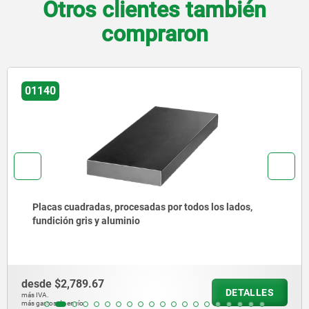
Otros clientes también
compraron
01060
Bases de acero
desde
$2,299.04
DETALLES
más IVA.
más gastos de envío