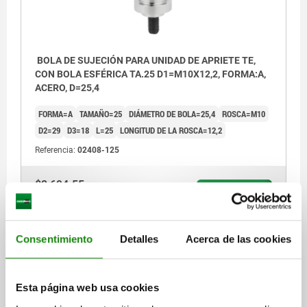
BOLA DE SUJECIÓN PARA UNIDAD DE APRIETE TE,
CON BOLA ESFÉRICA TA.25 D1=M10X12,2, FORMA:A,
ACERO, D=25,4
FORMA=A
TAMAÑO=25
DIÁMETRO DE BOLA=25,4
ROSCA=M10
D2=29
D3=18
L=25
LONGITUD DE LA ROSCA=12,2
Referencia:
02408-125
$2,694.55
DETALLES
más IVA.
más gastos de envío
Consentimiento
Detalles
Acerca de las cookies
DETALLES
1) Tornillo de cabeza cilíndrica DIN EN ISO
4762, M10
Esta página web usa cookies
CAD