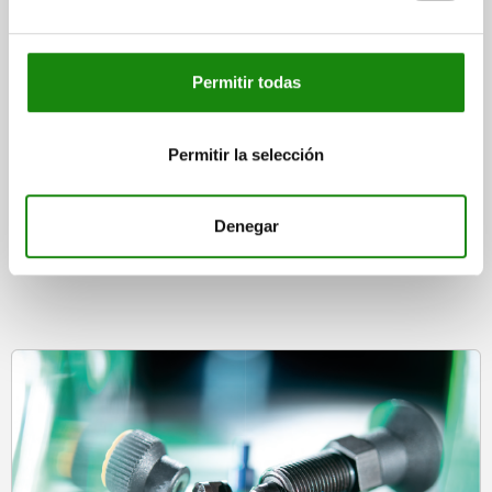
desde
$8,070.72
DETALLES
más IVA.
Permitir todas
más gastos de envío
Permitir la selección
Denegar