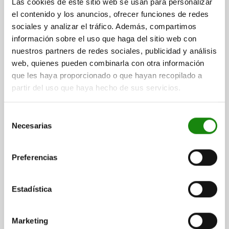
Las cookies de este sitio web se usan para personalizar
el contenido y los anuncios, ofrecer funciones de redes
DESCARGAS
sociales y analizar el tráfico. Además, compartimos
información sobre el uso que haga del sitio web con
Otros clientes también
nuestros partners de redes sociales, publicidad y análisis
compraron
web, quienes pueden combinarla con otra información
que les haya proporcionado o que hayan recopilado a
partir del uso que haya hecho de sus servicios.
02388-05
Selección
Necesarias
de
consentimiento
Preferencias
Estadística
Prismas verticales con 2 perforaciones, largos
Marketing