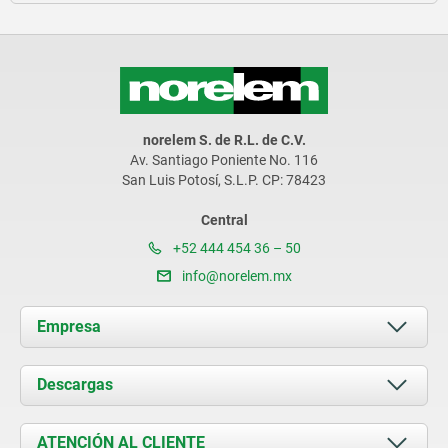
norelem S. de R.L. de C.V.
Av. Santiago Poniente No. 116
San Luis Potosí, S.L.P. CP: 78423
Central
+52 444 454 36 – 50
info@norelem.mx
Empresa
Acerca de nosotros
Descargas
Novedades
Documents
ATENCIÓN AL CLIENTE
Contacto