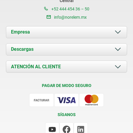
Central
+52 444 454 36 – 50
info@norelem.mx
Empresa
Acerca de nosotros
Descargas
Novedades
Documents
ATENCIÓN AL CLIENTE
Contacto
Condiciones de entrega
PAGAR DE MODO SEGURO
Certificación
SÍGANOS