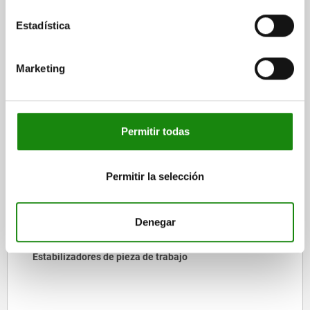
DESCARGAS
Estadística
Otros clientes también
Marketing
compraron
Permitir todas
02038
Permitir la selección
Denegar
Tornillos de apoyo