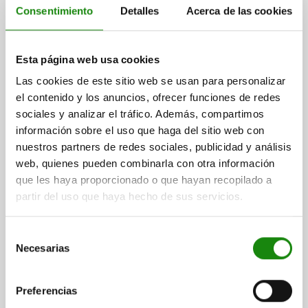
Consentimiento
Detalles
Acerca de las cookies
BOLA DE SUJECIÓN PARA UNIDAD DE APRIETE TE,
Esta página web usa cookies
CON BOLA ESFÉRICA TA.50 D1=M16X20,5, FORMA:B,
ACERO, D=50
Las cookies de este sitio web se usan para personalizar
el contenido y los anuncios, ofrecer funciones de redes
FORMA=B
TAMAÑO=50
DIÁMETRO DE BOLA=50
ROSCA=M16
sociales y analizar el tráfico. Además, compartimos
D2=49
L=30
LONGITUD DE LA ROSCA=20,5
información sobre el uso que haga del sitio web con
Referencia:
02408-250
nuestros partners de redes sociales, publicidad y análisis
web, quienes pueden combinarla con otra información
$5,244.93
que les haya proporcionado o que hayan recopilado a
DETALLES
más IVA.
partir del uso que haya hecho de sus servicios.
más gastos de envío
Selección
Necesarias
de
DETALLES
consentimiento
Preferencias
CAD