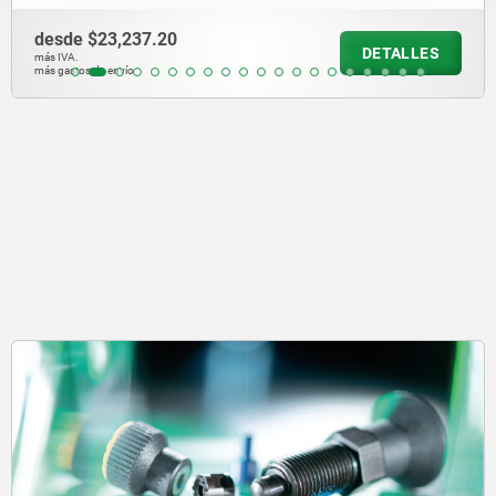
desde
$368.73
DETALLES
más IVA.
más gastos de envío