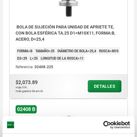
BOLA DE SUJECIÓN PARA UNIDAD DE APRIETE TE,
CON BOLA ESFÉRICA TA.25 D1=M10X11, FORMA:B,
ACERO, D=25,4
FORMA=B
TAMAÑO=25
DIÁMETRO DE BOLA=25,4
ROSCA=M10
D2=29
L=25
LONGITUD DE LA ROSCA=11
Referencia:
02408-225
$2,073.89
DETALLES
más IVA.
más gastos de envío
02408 B
1) Tornillo de cabeza cilíndrica DIN EN ISO
4762, M10