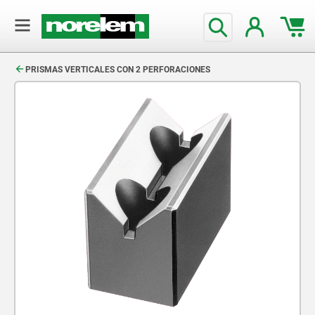
text.skipToContent
text.skipToNavigation
PRISMAS VERTICALES CON 2 PERFORACIONES