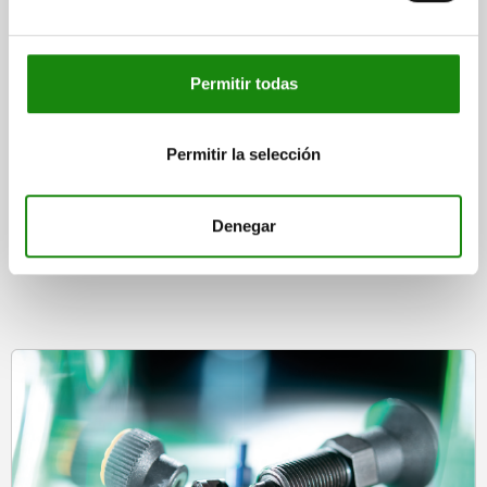
desde
$296.18
DETALLES
más IVA.
Permitir todas
más gastos de envío
Permitir la selección
Denegar