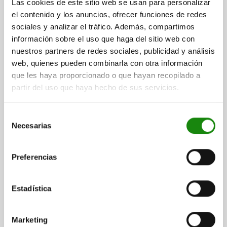
Las cookies de este sitio web se usan para personalizar
el contenido y los anuncios, ofrecer funciones de redes
DESCARGAS
sociales y analizar el tráfico. Además, compartimos
información sobre el uso que haga del sitio web con
Otros clientes también
nuestros partners de redes sociales, publicidad y análisis
compraron
web, quienes pueden combinarla con otra información
que les haya proporcionado o que hayan recopilado a
partir del uso que haya hecho de sus servicios.
02387
Selección
Necesarias
de
consentimiento
Preferencias
Estadística
Insertos
Marketing