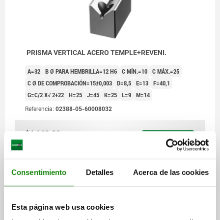
PRISMA VERTICAL ACERO TEMPLE+REVENI.
A=32
B Ø PARA HEMBRILLA=12 H6
C MÍN.=10
C MÁX.=25
C Ø DE COMPROBACIÓN=15±0,003
D=8,5
E=13
F=40,1
G=C/2 X√ 2+22
H=25
J=45
K=25
L=9
M=14
Referencia:
02388-05-60008032
$4,662.20
DETALLES
más IVA.
más gastos de envío
Consentimiento
Detalles
Acerca de las cookies
DETALLES
Esta página web usa cookies
CAD