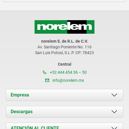
norelem S. de R.L. de C.V.
Av. Santiago Poniente No. 116
San Luis Potosí, S.L.P. CP: 78423
Central
+52 444 454 36 – 50
info@norelem.mx
Empresa
Acerca de nosotros
Descargas
Novedades
Documents
ATENCIÓN AL CLIENTE
Contacto