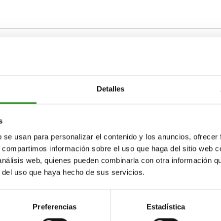
C
D
Detalles
50,6
10,6
10
s
AMPLIAR TABLA
b se usan para personalizar el contenido y los anuncios, ofrecer
15-17 días
ias veces al día a intervalos regulares.
s, compartimos información sobre el uso que haga del sitio web 
17+ días
 análisis web, quienes pueden combinarla con otra información q
r del uso que haya hecho de sus servicios.
C
D
E
G
SW
SW
Preferencias
Estadística