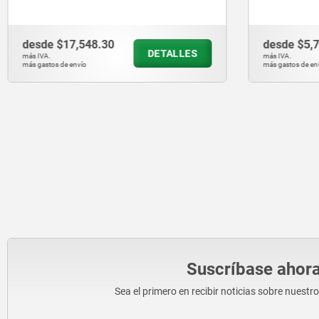
desde
$5,739.78
des
DETALLES
más IVA.
más IVA
más gastos de envío
más gas
Suscríbase ahora
Sea el primero en recibir noticias sobre nuestr