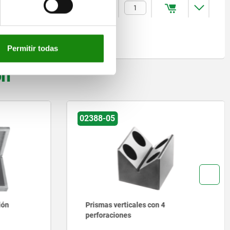
$1,179.32
Permitir todas
on
02395-10
on 4
Placas de adaptador para ranuras en
T y sistemas de retícula