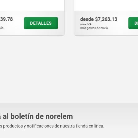
de
$7,263.13
desde
$5,102.55
DETALLES
.
más IVA.
tos de envío
más gastos de envío
 al boletín de norelem
os productos y notificaciones de nuestra tienda en línea.