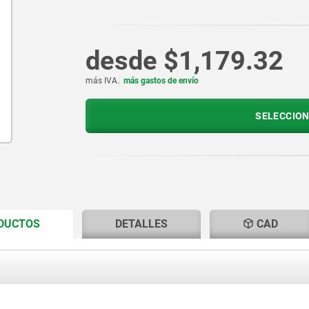
desde
$1,179.32
más IVA.
más gastos de envío
SELECCION
CURRENT
CURRENT
ODUCTOS
DETALLES
CAD
TAB:
TAB: