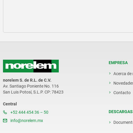
EMPRESA
Acerca de
norelem S. de R.L. de C.V.
Novedade
Av. Santiago Poniente No. 116
San Luis Potosí, S.L.P. CP: 78423
Contacto
Central
DESCARGAS
+52 444 454 36 – 50
info@norelem.mx
Document