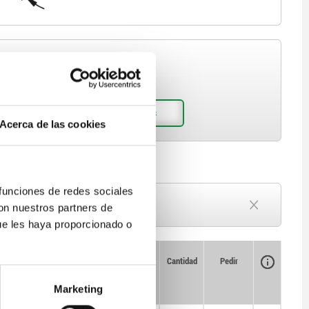
Acerca de las cookies
 funciones de redes sociales
Plazo de entrega a petición
con nuestros partners de
Actualmente agotado
ue les haya proporcionado o
Disponibilidad
CAD
Cantidad
Pedir
Precio
1
Marketing