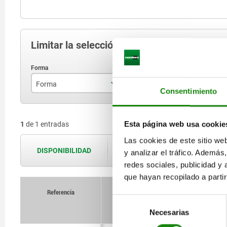
Limitar la selección de artículos
Forma
A
B
Consentimiento
B
10
Esta página web usa cookie
1
de 1 entradas
Las cookies de este sitio we
DISPONIBILIDAD
Las disponibilidades se actualizan var
y analizar el tráfico. Ademá
redes sociales, publicidad y
que hayan recopilado a parti
Referencia
Selección
Forma
A
B
Necesarias
de
consentimiento