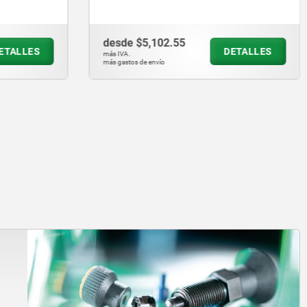
desde
$8,486.70
DETALLES
DETALLES
más IVA.
más gastos de envío