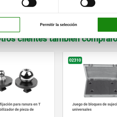
10,6
10
30
M10
17
19
AMPLIAR TABLA
Permitir la selección
tros clientes también comprar
10
02388-05
ego de bloques de sujeción
Prismas verticales c
iversales
perforaciones