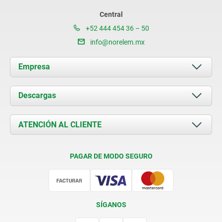
Central
+52 444 454 36 – 50
info@norelem.mx
Empresa
Acerca de nosotros
Descargas
Novedades
Documents
ATENCIÓN AL CLIENTE
Contacto
Condiciones de entrega
PAGAR DE MODO SEGURO
Certificación
SÍGANOS