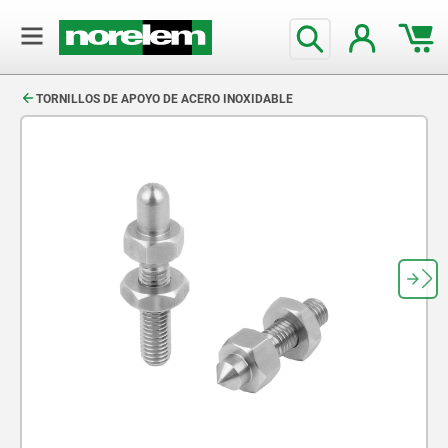
text.skipToContent
text.skipToNavigation
TORNILLOS DE APOYO DE ACERO INOXIDABLE