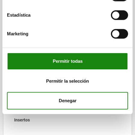
DETALLES
Estadística
DESCARGAS
Otros clientes también
Marketing
compraron
Permitir todas
02387
Permitir la selección
Denegar
Insertos