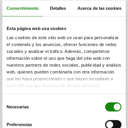
Forma B: en punta
Consentimiento
Detalles
Acerca de las cookies
TORNILLO DE APOYO CON CONTRATUERCA,
Esta página web usa cookies
FORMA:B, M10, E=30, ACERO INOXIDABLE, ACABADO
NATURAL
Las cookies de este sitio web se usan para personalizar
el contenido y los anuncios, ofrecer funciones de redes
FORMA=B
A=10
ALTURA=50,6
C=10,6
D=10
sociales y analizar el tráfico. Además, compartimos
LONGITUD DE LA ROSCA=30
ROSCA=M10
ANCHO DE LLAVE=17
información sobre el uso que haga del sitio web con
SW1=19
nuestros partners de redes sociales, publicidad y análisis
Referencia:
02037-01-10030010
web, quienes pueden combinarla con otra información
que les haya proporcionado o que hayan recopilado a
$1,179.32
DETALLES
partir del uso que haya hecho de sus servicios.
más IVA.
más gastos de envío
Selección
Necesarias
de
FORMAS
consentimiento
Preferencias