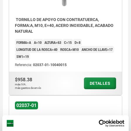
TORNILLO DE APOYO CON CONTRATUERCA,
FORMA:A, M10, E=40, ACERO INOXIDABLE, ACABADO
NATURAL
FORMA=A
A=10
ALTURA=63
C=15
D=8
LONGITUD DE LA ROSCA=40
ROSCA=M10
ANCHO DE LLAVE=17
SW1=19
Referencia:
02037-01-10040015
$958.38
DETALLES
más IVA.
más gastos de envío
1) contratuerca
02037-01
Forma A: redondeada