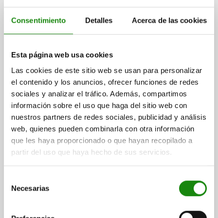
Consentimiento
Detalles
Acerca de las cookies
PERNO DE ALOJAMIENTO SIMILAR A DIN6321
Esta página web usa cookies
FORMA:A CILÍNDRICO, D1=10, H=18, D2=6, CERÁMICA
AZUL RECTIFICADO
Las cookies de este sitio web se usan para personalizar
el contenido y los anuncios, ofrecer funciones de redes
DIÁMETRO EXTERIOR=10
DIÁMETRO DEL PERNO=6
FORMA=A
sociales y analizar el tráfico. Además, compartimos
ALTURA=18
H1=9
H2=0,9
H3=6
información sobre el uso que haga del sitio web con
Referencia:
02020-01-11018
nuestros partners de redes sociales, publicidad y análisis
web, quienes pueden combinarla con otra información
$3,292.34
DETALLES
que les haya proporcionado o que hayan recopilado a
más IVA.
más gastos de envío
partir del uso que haya hecho de sus servicios.
02020-01
Selección
Necesarias
de
consentimiento