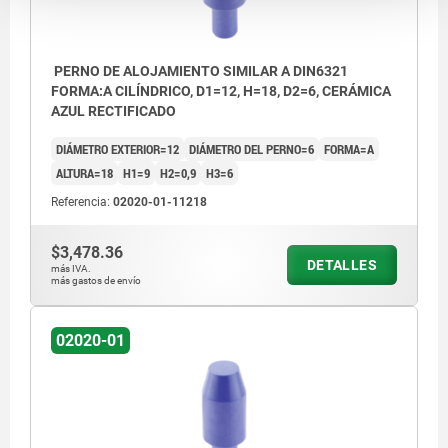
PERNO DE ALOJAMIENTO SIMILAR A DIN6321
FORMA:A CILÍNDRICO, D1=12, H=18, D2=6, CERÁMICA
AZUL RECTIFICADO
DIÁMETRO EXTERIOR=12
DIÁMETRO DEL PERNO=6
FORMA=A
ALTURA=18
H1=9
H2=0,9
H3=6
Referencia:
02020-01-11218
$3,478.36
DETALLES
más IVA.
más gastos de envío
02020-01