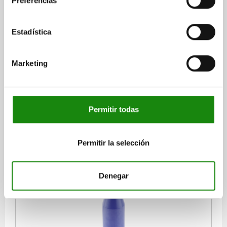
Preferencias
Estadística
PERNO DE ALOJAMIENTO SIMILAR A DIN6321
FORMA:A CILÍNDRICO, D1=12, H=10, D2=6, CERÁMICA
AZUL RECTIFICADO
Marketing
DIÁMETRO EXTERIOR=12
DIÁMETRO DEL PERNO=6
FORMA=A
ALTURA=10
H1=9
H2=0,9
H3=6
Referencia:
02020-01-11210
Permitir todas
$2,814.06
DETALLES
Permitir la selección
más IVA.
más gastos de envío
Denegar
02020-01