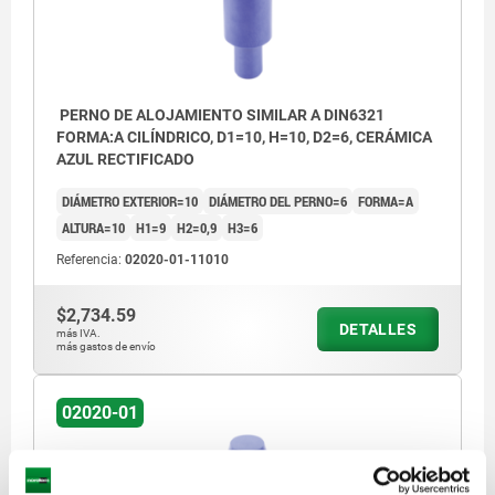
PERNO DE ALOJAMIENTO SIMILAR A DIN6321
FORMA:A CILÍNDRICO, D1=10, H=10, D2=6, CERÁMICA
AZUL RECTIFICADO
DIÁMETRO EXTERIOR=10
DIÁMETRO DEL PERNO=6
FORMA=A
ALTURA=10
H1=9
H2=0,9
H3=6
Referencia:
02020-01-11010
$2,734.59
DETALLES
más IVA.
más gastos de envío
02020-01