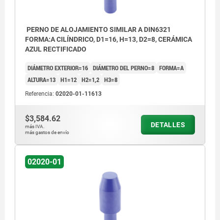
PERNO DE ALOJAMIENTO SIMILAR A DIN6321
FORMA:A CILÍNDRICO, D1=16, H=13, D2=8, CERÁMICA
AZUL RECTIFICADO
DIÁMETRO EXTERIOR=16
DIÁMETRO DEL PERNO=8
FORMA=A
ALTURA=13
H1=12
H2=1,2
H3=8
Referencia:
02020-01-11613
$3,584.62
DETALLES
más IVA.
más gastos de envío
02020-01