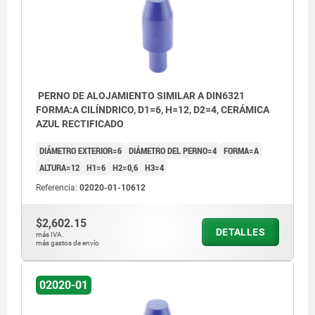
PERNO DE ALOJAMIENTO SIMILAR A DIN6321
FORMA:A CILÍNDRICO, D1=6, H=12, D2=4, CERÁMICA
AZUL RECTIFICADO
DIÁMETRO EXTERIOR=6
DIÁMETRO DEL PERNO=4
FORMA=A
ALTURA=12
H1=6
H2=0,6
H3=4
Referencia:
02020-01-10612
$2,602.15
DETALLES
más IVA.
más gastos de envío
02020-01