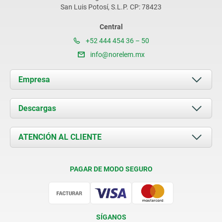
San Luis Potosí, S.L.P. CP: 78423
Central
+52 444 454 36 – 50
info@norelem.mx
Empresa
Acerca de nosotros
Descargas
Novedades
Documents
ATENCIÓN AL CLIENTE
Contacto
Condiciones de entrega
PAGAR DE MODO SEGURO
Certificación
SÍGANOS