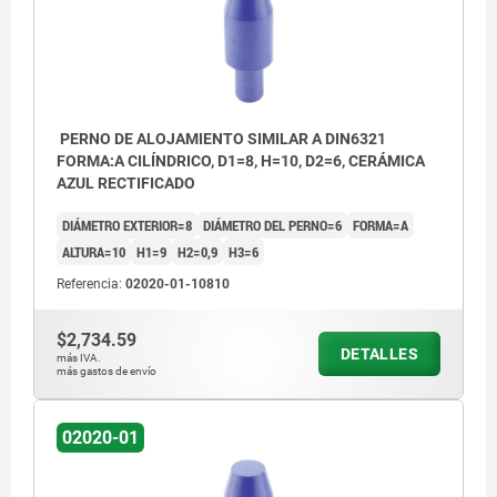
PERNO DE ALOJAMIENTO SIMILAR A DIN6321
FORMA:A CILÍNDRICO, D1=8, H=10, D2=6, CERÁMICA
AZUL RECTIFICADO
DIÁMETRO EXTERIOR=8
DIÁMETRO DEL PERNO=6
FORMA=A
ALTURA=10
H1=9
H2=0,9
H3=6
Referencia:
02020-01-10810
$2,734.59
DETALLES
más IVA.
más gastos de envío
02020-01