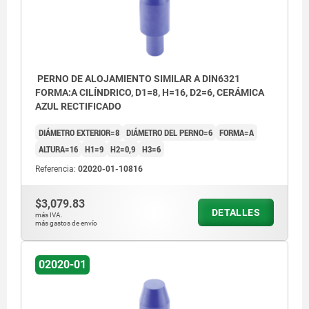
PERNO DE ALOJAMIENTO SIMILAR A DIN6321
FORMA:A CILÍNDRICO, D1=8, H=16, D2=6, CERÁMICA
AZUL RECTIFICADO
DIÁMETRO EXTERIOR=8
DIÁMETRO DEL PERNO=6
FORMA=A
ALTURA=16
H1=9
H2=0,9
H3=6
Referencia:
02020-01-10816
$3,079.83
DETALLES
más IVA.
más gastos de envío
02020-01