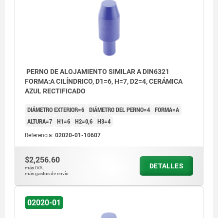
PERNO DE ALOJAMIENTO SIMILAR A DIN6321
FORMA:A CILÍNDRICO, D1=6, H=7, D2=4, CERÁMICA
AZUL RECTIFICADO
DIÁMETRO EXTERIOR=6
DIÁMETRO DEL PERNO=4
FORMA=A
ALTURA=7
H1=6
H2=0,6
H3=4
Referencia:
02020-01-10607
$2,256.60
DETALLES
más IVA.
más gastos de envío
Forma A: perno de alojamiento cilíndrico
Forma C: perno de alojamiento aplanado
02020-01