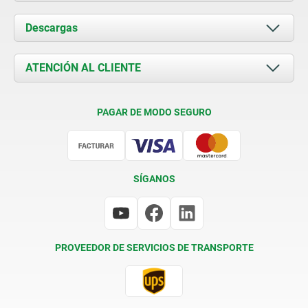
Acerca de nosotros
Descargas
Novedades
Documents
ATENCIÓN AL CLIENTE
Contacto
Condiciones de entrega
PAGAR DE MODO SEGURO
Certificación
SÍGANOS
PROVEEDOR DE SERVICIOS DE TRANSPORTE