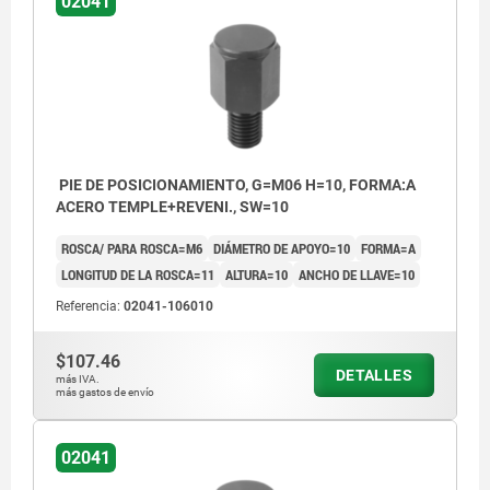
02041
PIE DE POSICIONAMIENTO, G=M06 H=10, FORMA:A
ACERO TEMPLE+REVENI., SW=10
ROSCA/ PARA ROSCA=M6
DIÁMETRO DE APOYO=10
FORMA=A
LONGITUD DE LA ROSCA=11
ALTURA=10
ANCHO DE LLAVE=10
Referencia:
02041-106010
$107.46
DETALLES
más IVA.
más gastos de envío
Forma A: Superficie plana endurecida
02041
Forma B: Superficie plana pulida y