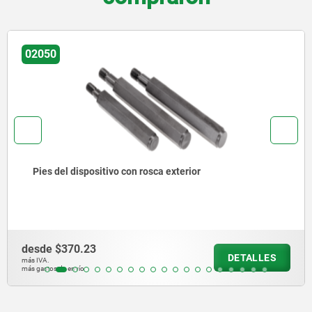
02040
Pies de posición de acero con hexágono,
y exterior
desde
$230.57
DETALLES
más IVA.
más gastos de envío