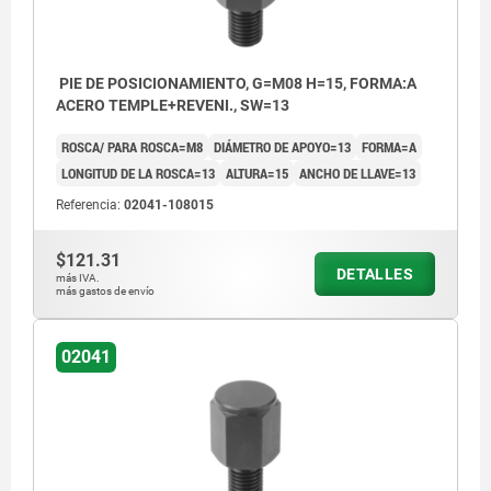
PIE DE POSICIONAMIENTO, G=M08 H=15, FORMA:A
ACERO TEMPLE+REVENI., SW=13
ROSCA/ PARA ROSCA=M8
DIÁMETRO DE APOYO=13
FORMA=A
LONGITUD DE LA ROSCA=13
ALTURA=15
ANCHO DE LLAVE=13
Referencia:
02041-108015
$121.31
DETALLES
más IVA.
más gastos de envío
02041