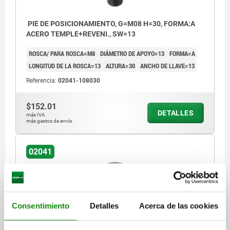
PIE DE POSICIONAMIENTO, G=M08 H=30, FORMA:A
ACERO TEMPLE+REVENI., SW=13
ROSCA/ PARA ROSCA=M8
DIÁMETRO DE APOYO=13
FORMA=A
LONGITUD DE LA ROSCA=13
ALTURA=30
ANCHO DE LLAVE=13
Referencia:
02041-108030
$152.01
DETALLES
más IVA.
más gastos de envío
02041
Consentimiento
Detalles
Acerca de las cookies