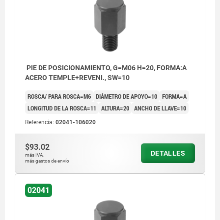
endurecida
Forma C: Superficie convexa endurecida
Forma D: Superficie serrada tratada en
caliente
PIE DE POSICIONAMIENTO, G=M06 H=20, FORMA:A
ACERO TEMPLE+REVENI., SW=10
ROSCA/ PARA ROSCA=M6
DIÁMETRO DE APOYO=10
FORMA=A
LONGITUD DE LA ROSCA=11
ALTURA=20
ANCHO DE LLAVE=10
Referencia:
02041-106020
$93.02
DETALLES
más IVA.
más gastos de envío
02041