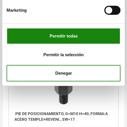
ACERO TEMPLE+REVENI., SW=17
Marketing
ROSCA/ PARA ROSCA=M10
DIÁMETRO DE APOYO=17
FORMA=A
LONGITUD DE LA ROSCA=16
ALTURA=20
ANCHO DE LLAVE=17
Referencia:
02041-110020
Permitir todas
$109.27
DETALLES
más IVA.
más gastos de envío
Permitir la selección
02041
Denegar
PIE DE POSICIONAMIENTO, G=M10 H=40, FORMA:A
ACERO TEMPLE+REVENI., SW=17