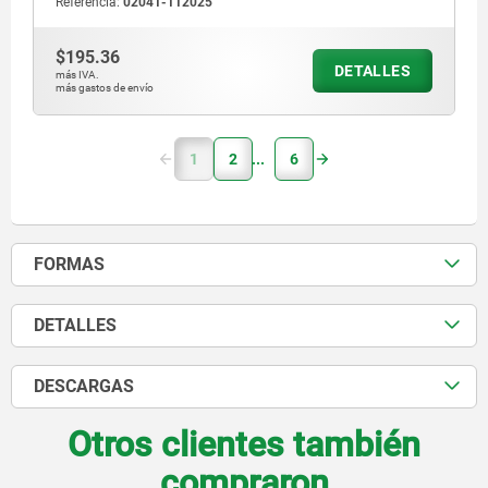
Referencia:
02041-112025
$195.36
DETALLES
más IVA.
más gastos de envío
1
2
6
FORMAS
DETALLES
DESCARGAS
Otros clientes también
compraron