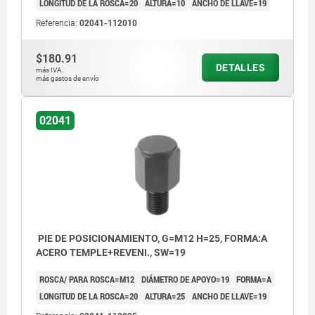
LONGITUD DE LA ROSCA=20
ALTURA=10
ANCHO DE LLAVE=19
Referencia:
02041-112010
$180.91
DETALLES
más IVA.
más gastos de envío
02041
PIE DE POSICIONAMIENTO, G=M12 H=25, FORMA:A
ACERO TEMPLE+REVENI., SW=19
ROSCA/ PARA ROSCA=M12
DIÁMETRO DE APOYO=19
FORMA=A
LONGITUD DE LA ROSCA=20
ALTURA=25
ANCHO DE LLAVE=19