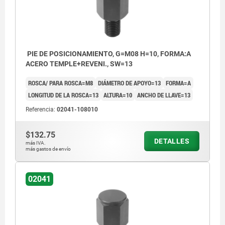
PIE DE POSICIONAMIENTO, G=M08 H=10, FORMA:A
ACERO TEMPLE+REVENI., SW=13
ROSCA/ PARA ROSCA=M8
DIÁMETRO DE APOYO=13
FORMA=A
LONGITUD DE LA ROSCA=13
ALTURA=10
ANCHO DE LLAVE=13
Referencia:
02041-108010
$132.75
DETALLES
más IVA.
más gastos de envío
02041