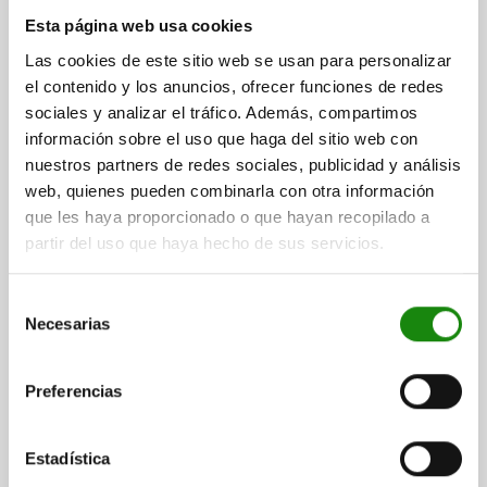
PIE DE POSICIONAMIENTO, G=M10 H=10, FORMA:A
Esta página web usa cookies
ACERO TEMPLE+REVENI., SW=17
Las cookies de este sitio web se usan para personalizar
ROSCA/ PARA ROSCA=M10
DIÁMETRO DE APOYO=17
FORMA=A
el contenido y los anuncios, ofrecer funciones de redes
LONGITUD DE LA ROSCA=16
ALTURA=10
ANCHO DE LLAVE=17
sociales y analizar el tráfico. Además, compartimos
Referencia:
02041-110010
información sobre el uso que haga del sitio web con
nuestros partners de redes sociales, publicidad y análisis
$141.47
web, quienes pueden combinarla con otra información
DETALLES
más IVA.
que les haya proporcionado o que hayan recopilado a
más gastos de envío
partir del uso que haya hecho de sus servicios.
02041
Selección
Necesarias
de
consentimiento
Preferencias
Estadística
PIE DE POSICIONAMIENTO, G=M10 H=20, FORMA:A