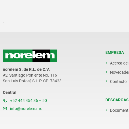
EMPRESA
Acerca de
norelem S. de R.L. de C.V.
Novedade
Av. Santiago Poniente No. 116
San Luis Potosí, S.L.P. CP: 78423
Contacto
Central
DESCARGAS
+52 444 454 36 – 50
info@norelem.mx
Document