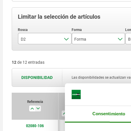
Limitar la selección de artículos
D2
Forma
B
M6
C
12
de 12 entradas
M8
F
M10
DISPONIBILIDAD
Las disponibilidades se actualizan var
M12
M16
Referencia
D2
Forma
B
D3
M20
Consentimiento
02080-106
M6
C
7
6,7