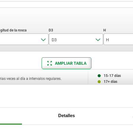
D3
H
7
6,7
13
AMPLIAR TABLA
8
10
18
10
20
27
15-17 días
ias veces al día a intervalos regulares.
17+ días
12
16
H
E
SW
Ø de
Capacidad de carga máx. kN (solo 
20
bola
carga estática)
Detalles
13
14,5
13
10
10