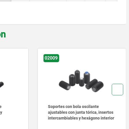
on
02004
scilante
Soportes con bola oscilante, de
tórica, insertos
retrogiro automático
exágono interior