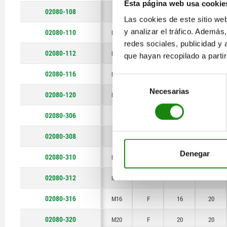
Esta página web usa cookie
02080-108
M8
C
8
6,7
Las cookies de este sitio we
y analizar el tráfico. Ademá
02080-110
M10
C
10
10
redes sociales, publicidad y
02080-112
M12
C
12
10
que hayan recopilado a parti
02080-116
M16
C
16
20
Selección
Necesarias
de
02080-120
M20
C
20
20
consentimiento
02080-306
M6
F
7
6,7
02080-308
M8
F
8
6,7
Denegar
02080-310
M10
F
10
10
02080-312
M12
F
12
10
02080-316
M16
F
16
20
02080-320
M20
F
20
20