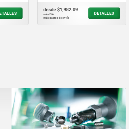
desde
$1,259.99
DETALLES
DETALLES
más IVA.
más gastos de envío