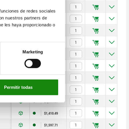
$792.54
 funciones de redes sociales
con nuestros partners de
$895.48
ue les haya proporcionado o
$895.48
$1,226.27
Marketing
$1,597.71
$802.17
$814.21
Permitir todas
$1,161.57
$1,161.57
$1,410.49
$1,597.71