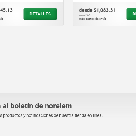
de
$1,083.31
desde
$1,982.09
DETALLES
.
más IVA.
tos de envío
más gastos de envío
 al boletín de norelem
os productos y notificaciones de nuestra tienda en línea.