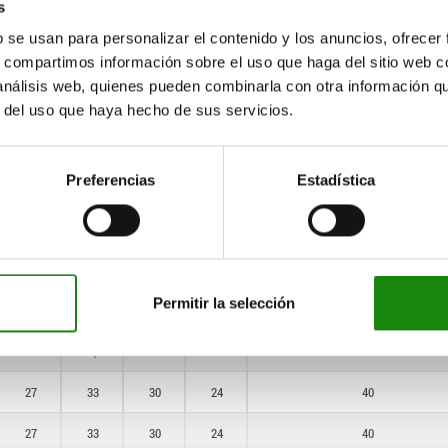
s
13
14,5
13
10
10
b se usan para personalizar el contenido y los anuncios, ofrecer
s, compartimos información sobre el uso que haga del sitio web 
18
21,9
19
16
25
 análisis web, quienes pueden combinarla con otra información q
18
21,9
19
16
25
r del uso que haya hecho de sus servicios.
27
33
30
24
90
Preferencias
Estadística
27
33
30
24
90
13
14,5
13
10
10
13
14,5
13
10
10
Permitir la selección
18
21,9
19
16
25
18
21,9
19
16
25
27
33
30
24
40
27
33
30
24
40