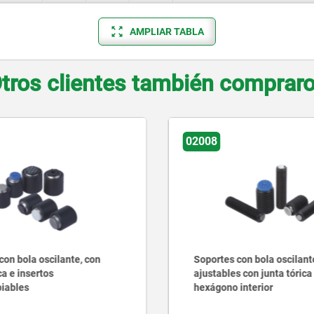
AMPLIAR TABLA
tros clientes también comprar
08
02009
ortes con bola oscilante
Soportes con bola o
stables con junta tórica y
ajustables con junta 
xágono interior
intercambiables y h