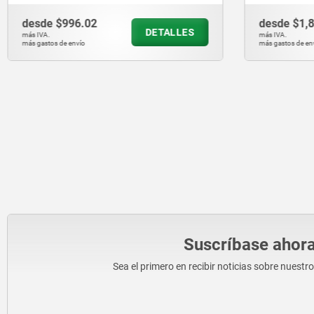
desde
$1,845.13
des
DETALLES
más IVA.
más IVA
más gastos de envío
más gas
Suscríbase ahora
Sea el primero en recibir noticias sobre nuestr