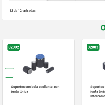
12
de 12 entradas
O
02003
020
Soportes con bola oscilante, con
Sop
junta tórica e insertos
aju
intercambiables
he