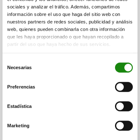
sociales y analizar el tráfico. Además, compartimos
$2,053.13
DETALLES
información sobre el uso que haga del sitio web con
más IVA.
más gastos de envío
nuestros partners de redes sociales, publicidad y análisis
web, quienes pueden combinarla con otra información
02001
que les haya proporcionado o que hayan recopilado a
partir del uso que haya hecho de sus servicios.
Selección
Necesarias
de
consentimiento
Preferencias
SOPORTE BOLA OSCILANTE ÁNGULO DE
INCLINACIÓN 20°, M16 D1=26, SW=36, FORMA:C
ACERO
Estadística
ROSCA=M16
DIÁMETRO EXTERIOR=26
FORMA=C
Α=20°
D3=18
ALTURA=40
H2=30
T=15
E=41,6
SW=36
Marketing
Ø DE BOLA=25
CAPACIDAD DE CARGA MÁX. KN (SOLO CON CARGA ESTÁTICA)=90