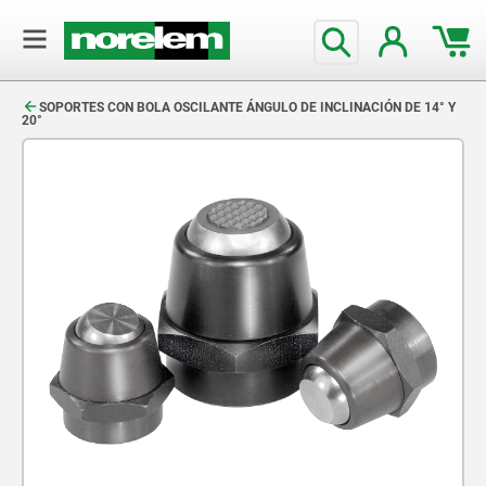
text.skipToContent
text.skipToNavigation
SOPORTES CON BOLA OSCILANTE ÁNGULO DE INCLINACIÓN DE 14° Y
20°