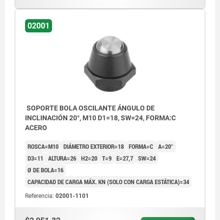
02001
SOPORTE BOLA OSCILANTE ÁNGULO DE
INCLINACIÓN 20°, M10 D1=18, SW=24, FORMA:C
ACERO
ROSCA=M10
DIÁMETRO EXTERIOR=18
FORMA=C
Α=20°
D3=11
ALTURA=26
H2=20
T=9
E=27,7
SW=24
Ø DE BOLA=16
CAPACIDAD DE CARGA MÁX. KN (SOLO CON CARGA ESTÁTICA)=34
Referencia:
02001-1101