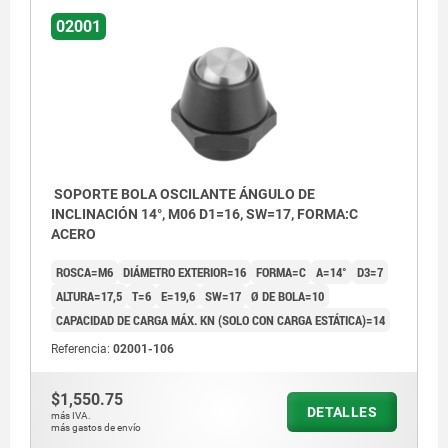
02001
SOPORTE BOLA OSCILANTE ÁNGULO DE
INCLINACIÓN 14°, M06 D1=16, SW=17, FORMA:C
ACERO
ROSCA=M6
DIÁMETRO EXTERIOR=16
FORMA=C
Α=14°
D3=7
ALTURA=17,5
T=6
E=19,6
SW=17
Ø DE BOLA=10
CAPACIDAD DE CARGA MÁX. KN (SOLO CON CARGA ESTÁTICA)=14
Referencia:
02001-106
$1,550.75
DETALLES
más IVA.
más gastos de envío