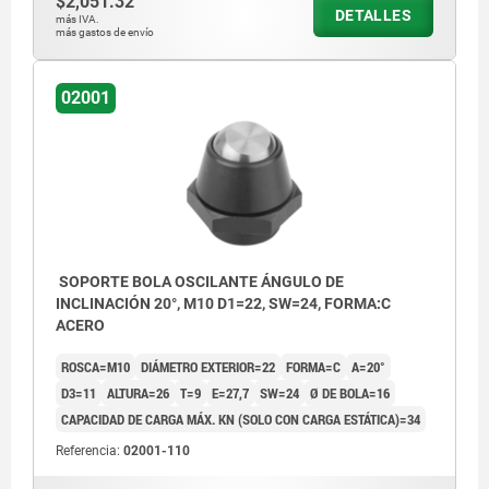
$2,051.32
DETALLES
más IVA.
más gastos de envío
02001
SOPORTE BOLA OSCILANTE ÁNGULO DE
INCLINACIÓN 20°, M10 D1=22, SW=24, FORMA:C
ACERO
ROSCA=M10
DIÁMETRO EXTERIOR=22
FORMA=C
Α=20°
D3=11
ALTURA=26
T=9
E=27,7
SW=24
Ø DE BOLA=16
CAPACIDAD DE CARGA MÁX. KN (SOLO CON CARGA ESTÁTICA)=34
Referencia:
02001-110