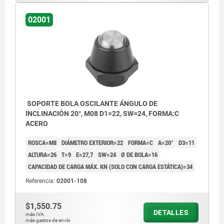
02001
SOPORTE BOLA OSCILANTE ÁNGULO DE
INCLINACIÓN 20°, M08 D1=22, SW=24, FORMA:C
ACERO
ROSCA=M8
DIÁMETRO EXTERIOR=22
FORMA=C
Α=20°
D3=11
ALTURA=26
T=9
E=27,7
SW=24
Ø DE BOLA=16
CAPACIDAD DE CARGA MÁX. KN (SOLO CON CARGA ESTÁTICA)=34
Referencia:
02001-108
$1,550.75
DETALLES
más IVA.
más gastos de envío