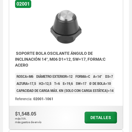
02001
SOPORTE BOLA OSCILANTE ÁNGULO DE
INCLINACIÓN 14°, M06 D1=12, SW=17, FORMA:C
ACERO
ROSCA=M6
DIÁMETRO EXTERIOR=12
FORMA=C
Α=14°
D3=7
ALTURA=17,5
H2=12,5
T=6
E=19,6
SW=17
Ø DE BOLA=10
CAPACIDAD DE CARGA MÁX. KN (SOLO CON CARGA ESTÁTICA)=14
Referencia:
02001-1061
$1,548.05
DETALLES
más IVA.
más gastos de envío