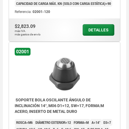
CAPACIDAD DE CARGA MÁX. KN (SOLO CON CARGA ESTÁTICA)=90
Referencia:
02001-120
$2,823.09
DETALLES
más IVA.
más gastos de envío
02001
SOPORTE BOLA OSCILANTE ÁNGULO DE
INCLINACIÓN 14°, M06 D1=12, SW=17, FORMA:M
ACERO, INSERTO DE METAL DURO
ROSCA=M6
DIÁMETRO EXTERIOR=12
FORMA=M
Α=14°
D3=7