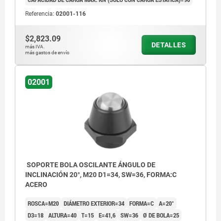
Referencia:
02001-116
$2,823.09
DETALLES
más IVA.
más gastos de envío
02001
SOPORTE BOLA OSCILANTE ÁNGULO DE
INCLINACIÓN 20°, M20 D1=34, SW=36, FORMA:C
ACERO
ROSCA=M20
DIÁMETRO EXTERIOR=34
FORMA=C
Α=20°
D3=18
ALTURA=40
T=15
E=41,6
SW=36
Ø DE BOLA=25