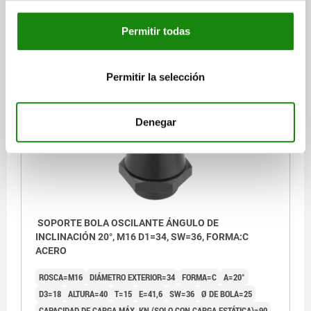
Referencia:
02001-1161
Permitir todas
$2,831.51
DETALLES
más IVA.
más gastos de envío
Permitir la selección
02001
Denegar
SOPORTE BOLA OSCILANTE ÁNGULO DE
INCLINACIÓN 20°, M16 D1=34, SW=36, FORMA:C
ACERO
ROSCA=M16
DIÁMETRO EXTERIOR=34
FORMA=C
Α=20°
D3=18
ALTURA=40
T=15
E=41,6
SW=36
Ø DE BOLA=25
CAPACIDAD DE CARGA MÁX. KN (SOLO CON CARGA ESTÁTICA)=90