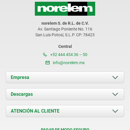
norelem S. de R.L. de C.V.
Av. Santiago Poniente No. 116
San Luis Potosí, S.L.P. CP: 78423
Central
+52 444 454 36 – 50
info@norelem.mx
Empresa
Acerca de nosotros
Descargas
Novedades
Documents
ATENCIÓN AL CLIENTE
Contacto
Condiciones de entrega
PAGAR DE MODO SEGURO