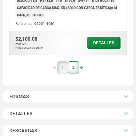
ALTURA=17,5
H2=12,5
T=6
E=19,6
SW=17
Ø DE BOLA=10
CAPACIDAD DE CARGA MÁX. KN (SOLO CON CARGA ESTÁTICA)=14
D4=6,35
H1=0,6
Referencia:
02001-9061
$2,100.08
DETALLES
más IVA.
más gastos de envío
1
2
FORMAS
DETALLES
DESCARGAS