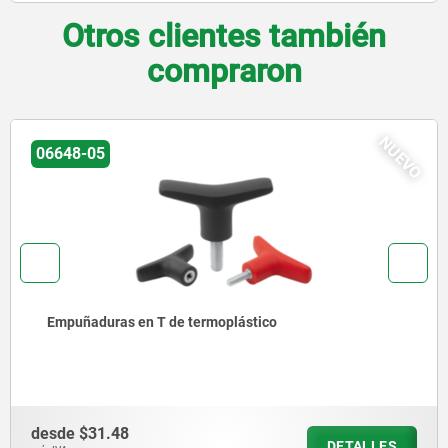
Otros clientes también
compraron
NUEVO
06648-07
s en T de termoplástico
Empuñadur
8
desde
$13
DETALLES