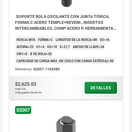
SOPORTE BOLA OSCILANTE CON JUNTA TÓRICA,
FORMA:C ACERO TEMPLE+REVENI., INSERTOS
INTERCAMBIABLES, COMP:ACERO P. HERRAMIENTAS,
SW=24
ROSCA=M16
FORMA=C
LONGITUD DE LA ROSCA=80
D3=16
ALTURA=23
H1=4
H2=10
E=27,7
ANCHO DE LLAVE=24
SW1=6
Ø DE BOLA=20
CAPACIDAD DE CARGA MÁX. KN (SOLO CON CARGA ESTÁTICA)=50
Referencia:
02007-116X080
$2,625.03
DETALLES
más IVA.
más gastos de envío
02007