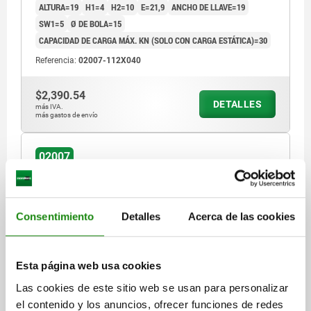
ALTURA=19
H1=4
H2=10
E=21,9
ANCHO DE LLAVE=19
SW1=5
Ø DE BOLA=15
CAPACIDAD DE CARGA MÁX. KN (SOLO CON CARGA ESTÁTICA)=30
Referencia:
02007-112X040
$2,390.54
DETALLES
más IVA.
más gastos de envío
02007
Consentimiento
Detalles
Acerca de las cookies
Esta página web usa cookies
SOPORTE BOLA OSCILANTE CON JUNTA TÓRICA,
FORMA:C ACERO TEMPLE+REVENI., INSERTOS
Las cookies de este sitio web se usan para personalizar
INTERCAMBIABLES, COMP:ACERO P. HERRAMIENTAS,
el contenido y los anuncios, ofrecer funciones de redes