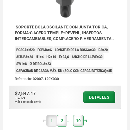
SOPORTE BOLA OSCILANTE CON JUNTA TÓRICA,
FORMA:C ACERO TEMPLE+REVENI., INSERTOS
INTERCAMBIABLES, COMP:ACERO P. HERRAMIENTAS,
SW=30
ROSCA=M20
FORMA=C
LONGITUD DE LA ROSCA=30
D3=20
ALTURA=24
H1=4
H2=10
E=34,6
ANCHO DE LLAVE=30
SW1=8
Ø DE BOLA=23
CAPACIDAD DE CARGA MÁX. KN (SOLO CON CARGA ESTÁTICA)=85
Referencia:
02007-120X030
$2,847.17
DETALLES
más IVA.
más gastos de envío
1
2
10