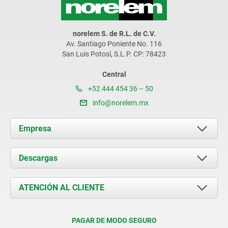
norelem S. de R.L. de C.V.
Av. Santiago Poniente No. 116
San Luis Potosí, S.L.P. CP: 78423
Central
+52 444 454 36 – 50
info@norelem.mx
Empresa
Acerca de nosotros
Descargas
Novedades
Documents
ATENCIÓN AL CLIENTE
Contacto
Condiciones de entrega
PAGAR DE MODO SEGURO