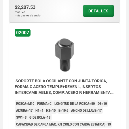
$2,207.53
DETALLES
más IVA.
más gastos de envío
02007
SOPORTE BOLA OSCILANTE CON JUNTA TÓRICA,
FORMA:C ACERO TEMPLE+REVENI., INSERTOS
INTERCAMBIABLES, COMP:ACERO P. HERRAMIENTAS,
SW=17
ROSCA=M10
FORMA=C
LONGITUD DE LA ROSCA=50
D3=10
ALTURA=17
H1=4
H2=10
E=19,6
ANCHO DE LLAVE=17
SW1=3
Ø DE BOLA=13
CAPACIDAD DE CARGA MÁX. KN (SOLO CON CARGA ESTÁTICA)=19