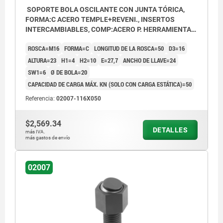
SOPORTE BOLA OSCILANTE CON JUNTA TÓRICA,
FORMA:C ACERO TEMPLE+REVENI., INSERTOS
INTERCAMBIABLES, COMP:ACERO P. HERRAMIENTAS,
SW=24
ROSCA=M16
FORMA=C
LONGITUD DE LA ROSCA=50
D3=16
ALTURA=23
H1=4
H2=10
E=27,7
ANCHO DE LLAVE=24
SW1=6
Ø DE BOLA=20
CAPACIDAD DE CARGA MÁX. KN (SOLO CON CARGA ESTÁTICA)=50
Referencia:
02007-116X050
$2,569.34
DETALLES
más IVA.
más gastos de envío
02007