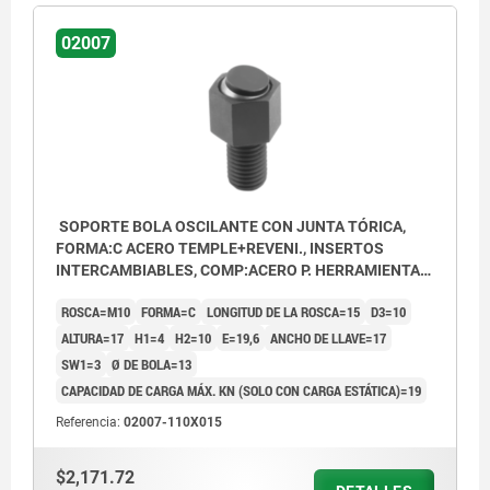
02007
SOPORTE BOLA OSCILANTE CON JUNTA TÓRICA,
FORMA:C ACERO TEMPLE+REVENI., INSERTOS
INTERCAMBIABLES, COMP:ACERO P. HERRAMIENTAS,
SW=17
ROSCA=M10
FORMA=C
LONGITUD DE LA ROSCA=15
D3=10
ALTURA=17
H1=4
H2=10
E=19,6
ANCHO DE LLAVE=17
SW1=3
Ø DE BOLA=13
CAPACIDAD DE CARGA MÁX. KN (SOLO CON CARGA ESTÁTICA)=19
Referencia:
02007-110X015
$2,171.72
Forma C: inserto de acero aplanado, plano