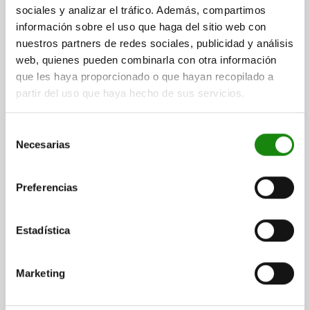
SW=19
sociales y analizar el tráfico. Además, compartimos
ROSCA=M12
FORMA=C
LONGITUD DE LA ROSCA=60
D3=12
información sobre el uso que haga del sitio web con
ALTURA=19
H1=4
H2=10
E=21,9
ANCHO DE LLAVE=19
nuestros partners de redes sociales, publicidad y análisis
SW1=5
Ø DE BOLA=15
web, quienes pueden combinarla con otra información
CAPACIDAD DE CARGA MÁX. KN (SOLO CON CARGA ESTÁTICA)=30
que les haya proporcionado o que hayan recopilado a
Referencia:
02007-112X060
partir del uso que haya hecho de sus servicios.
$2,401.69
DETALLES
Selección
más IVA.
más gastos de envío
Necesarias
de
consentimiento
02007
Preferencias
Estadística
Marketing
SOPORTE BOLA OSCILANTE CON JUNTA TÓRICA,