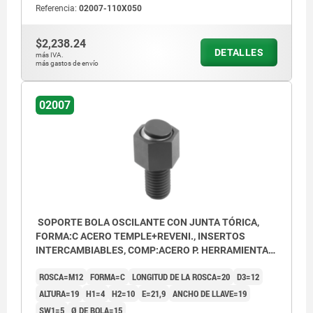
Referencia:
02007-110X050
$2,238.24
DETALLES
más IVA.
más gastos de envío
02007
SOPORTE BOLA OSCILANTE CON JUNTA TÓRICA,
FORMA:C ACERO TEMPLE+REVENI., INSERTOS
INTERCAMBIABLES, COMP:ACERO P. HERRAMIENTAS,
SW=19
ROSCA=M12
FORMA=C
LONGITUD DE LA ROSCA=20
D3=12
ALTURA=19
H1=4
H2=10
E=21,9
ANCHO DE LLAVE=19
SW1=5
Ø DE BOLA=15