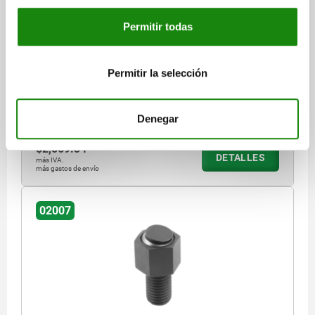
FORMA:C ACERO TEMPLE+REVENI., INSERTOS
INTERCAMBIABLES, COMP:ACERO P. HERRAMIENTAS,
Permitir todas
SW=24
ROSCA=M16
FORMA=C
LONGITUD DE LA ROSCA=25
D3=16
ALTURA=23
H1=4
H2=10
E=27,7
ANCHO DE LLAVE=24
Permitir la selección
SW1=6
Ø DE BOLA=20
CAPACIDAD DE CARGA MÁX. KN (SOLO CON CARGA ESTÁTICA)=50
Referencia:
02007-116X025
Denegar
$2,569.34
DETALLES
más IVA.
más gastos de envío
02007