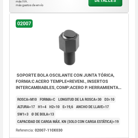
DETALLES
más IVA.
más gastos de envío
Forma E: inserto de acero inoxidable
aplanado, plano
02007
Forma F: pinza aplanada, con acanaladura
Forma K: inserto POM aplanado, plano
Forma M: pinza aplanada, con acanaladura
de metal duro
Forma O: inserto de acero inoxidable con
SOPORTE BOLA OSCILANTE CON JUNTA TÓRICA,
superficie de diamante
FORMA:C ACERO TEMPLE+REVENI., INSERTOS
Forma P: inserto de acero inoxidable con
INTERCAMBIABLES, COMP:ACERO P. HERRAMIENTAS,
SW=17
superficie de poliuretano
ROSCA=M10
FORMA=C
LONGITUD DE LA ROSCA=30
D3=10
ALTURA=17
H1=4
H2=10
E=19,6
ANCHO DE LLAVE=17
SW1=3
Ø DE BOLA=13
CAPACIDAD DE CARGA MÁX. KN (SOLO CON CARGA ESTÁTICA)=19
Referencia:
02007-110X030