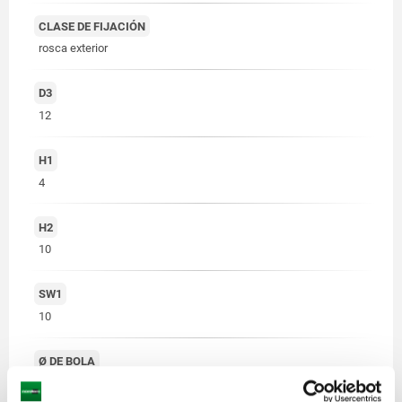
CLASE DE FIJACIÓN
rosca exterior
D3
12
H1
4
H2
10
SW1
10
Ø DE BOLA
15