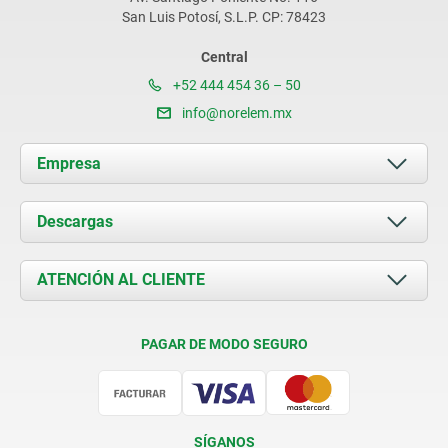
San Luis Potosí, S.L.P. CP: 78423
Central
+52 444 454 36 – 50
info@norelem.mx
Empresa
Acerca de nosotros
Descargas
Novedades
Documents
ATENCIÓN AL CLIENTE
Contacto
Condiciones de entrega
PAGAR DE MODO SEGURO
Certificación
SÍGANOS