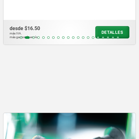
desde
$14.82
DETALLES
más IVA.
más gastos de envío