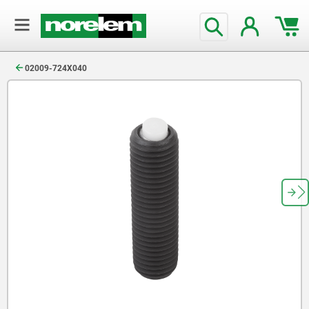
text.skipToContent
text.skipToNavigation
02009-724X040