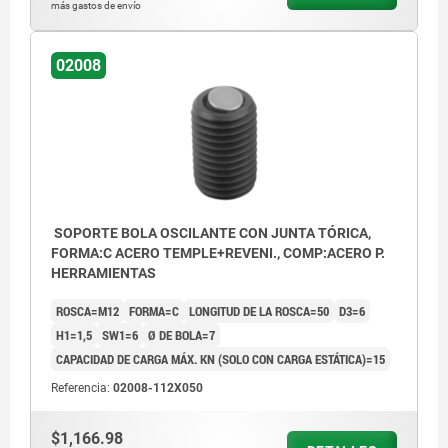
más gastos de envío
02008
SOPORTE BOLA OSCILANTE CON JUNTA TÓRICA,
FORMA:C ACERO TEMPLE+REVENI., COMP:ACERO P.
HERRAMIENTAS
ROSCA=M12
FORMA=C
LONGITUD DE LA ROSCA=50
D3=6
H1=1,5
SW1=6
Ø DE BOLA=7
CAPACIDAD DE CARGA MÁX. KN (SOLO CON CARGA ESTÁTICA)=15
Referencia:
02008-112X050
$1,166.98