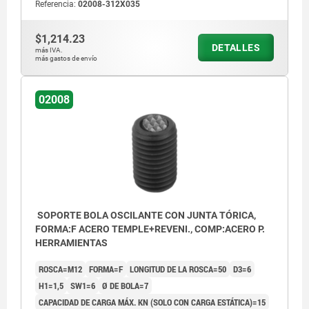
Referencia:
02008-312X035
$1,214.23
DETALLES
más IVA.
más gastos de envío
02008
SOPORTE BOLA OSCILANTE CON JUNTA TÓRICA,
FORMA:F ACERO TEMPLE+REVENI., COMP:ACERO P.
HERRAMIENTAS
ROSCA=M12
FORMA=F
LONGITUD DE LA ROSCA=50
D3=6
H1=1,5
SW1=6
Ø DE BOLA=7
CAPACIDAD DE CARGA MÁX. KN (SOLO CON CARGA ESTÁTICA)=15