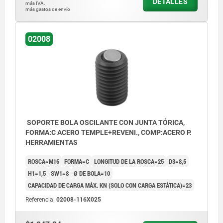
DETALLES
más IVA.
más gastos de envío
02008
SOPORTE BOLA OSCILANTE CON JUNTA TÓRICA,
FORMA:C ACERO TEMPLE+REVENI., COMP:ACERO P.
HERRAMIENTAS
ROSCA=M16
FORMA=C
LONGITUD DE LA ROSCA=25
D3=8,5
H1=1,5
SW1=8
Ø DE BOLA=10
CAPACIDAD DE CARGA MÁX. KN (SOLO CON CARGA ESTÁTICA)=23
Referencia:
02008-116X025