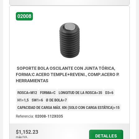
Forma F: bola de acero aplanada, con
02008
acanaladura
Forma K: bola POM aplanada, plana
Forma O: bola de acero inoxidable con
superficie de diamante
Forma P: bola de acero inoxidable con
superficie de poliuretano
SOPORTE BOLA OSCILANTE CON JUNTA TÓRICA,
FORMA:C ACERO TEMPLE+REVENI., COMP:ACERO P.
HERRAMIENTAS
ROSCA=M12
FORMA=C
LONGITUD DE LA ROSCA=35
D3=6
H1=1,5
SW1=6
Ø DE BOLA=7
CAPACIDAD DE CARGA MÁX. KN (SOLO CON CARGA ESTÁTICA)=15
Referencia:
02008-112X035
$1,152.23
DETALLES
más IVA.