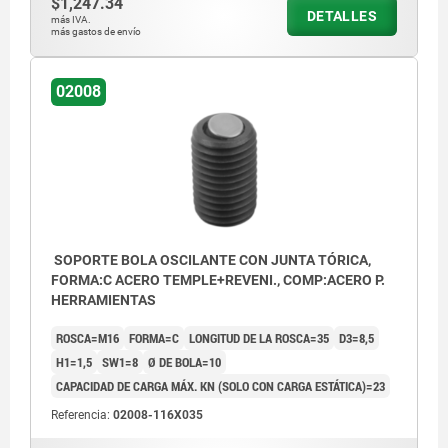
$1,247.34
DETALLES
más IVA.
más gastos de envío
02008
SOPORTE BOLA OSCILANTE CON JUNTA TÓRICA,
FORMA:C ACERO TEMPLE+REVENI., COMP:ACERO P.
HERRAMIENTAS
ROSCA=M16
FORMA=C
LONGITUD DE LA ROSCA=35
D3=8,5
H1=1,5
SW1=8
Ø DE BOLA=10
CAPACIDAD DE CARGA MÁX. KN (SOLO CON CARGA ESTÁTICA)=23
Referencia:
02008-116X035