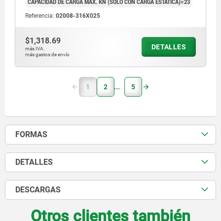
CAPACIDAD DE CARGA MÁX. KN (SOLO CON CARGA ESTÁTICA)=23
Referencia:
02008-316X025
$1,318.69
DETALLES
más IVA.
más gastos de envío
1
2
5
FORMAS
DETALLES
DESCARGAS
Otros clientes también