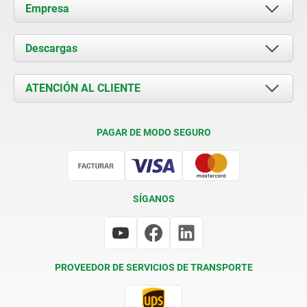
Empresa
Acerca de nosotros
Descargas
Novedades
Documents
ATENCIÓN AL CLIENTE
Contacto
Condiciones de entrega
PAGAR DE MODO SEGURO
Certificación
SÍGANOS
PROVEEDOR DE SERVICIOS DE TRANSPORTE