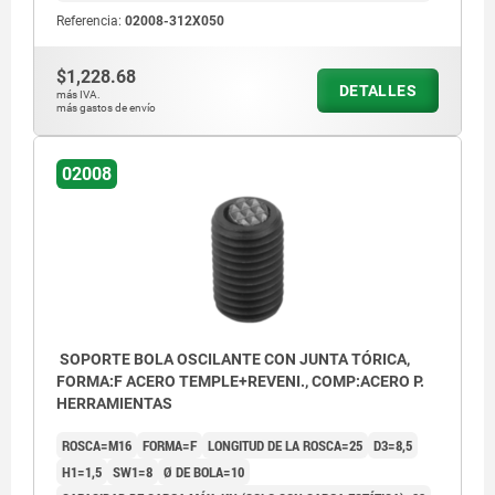
Referencia:
02008-312X050
$1,228.68
DETALLES
más IVA.
más gastos de envío
02008
SOPORTE BOLA OSCILANTE CON JUNTA TÓRICA,
FORMA:F ACERO TEMPLE+REVENI., COMP:ACERO P.
HERRAMIENTAS
ROSCA=M16
FORMA=F
LONGITUD DE LA ROSCA=25
D3=8,5
H1=1,5
SW1=8
Ø DE BOLA=10