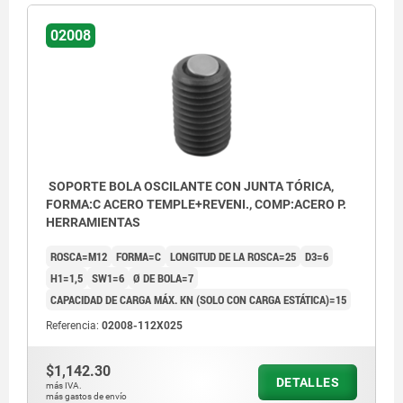
02008
SOPORTE BOLA OSCILANTE CON JUNTA TÓRICA,
FORMA:C ACERO TEMPLE+REVENI., COMP:ACERO P.
HERRAMIENTAS
ROSCA=M12
FORMA=C
LONGITUD DE LA ROSCA=25
D3=6
H1=1,5
SW1=6
Ø DE BOLA=7
CAPACIDAD DE CARGA MÁX. KN (SOLO CON CARGA ESTÁTICA)=15
Referencia:
02008-112X025
$1,142.30
DETALLES
más IVA.
Forma C: bola de acero aplanada, plana
más gastos de envío