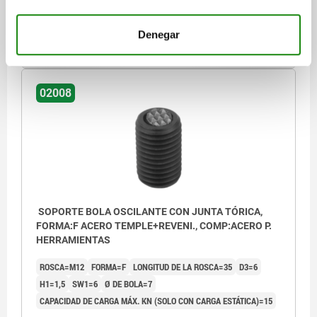
$1,195.57
Denegar
DETALLES
más IVA.
más gastos de envío
02008
SOPORTE BOLA OSCILANTE CON JUNTA TÓRICA,
FORMA:F ACERO TEMPLE+REVENI., COMP:ACERO P.
HERRAMIENTAS
ROSCA=M12
FORMA=F
LONGITUD DE LA ROSCA=35
D3=6
H1=1,5
SW1=6
Ø DE BOLA=7
CAPACIDAD DE CARGA MÁX. KN (SOLO CON CARGA ESTÁTICA)=15