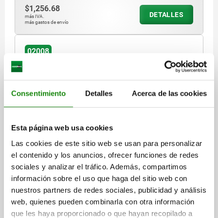
$1,256.68
DETALLES
más IVA.
más gastos de envío
02008
Consentimiento
Detalles
Acerca de las cookies
Esta página web usa cookies
SOPORTE BOLA OSCILANTE CON JUNTA TÓRICA,
FORMA:C ACERO TEMPLE+REVENI., COMP:ACERO P.
Las cookies de este sitio web se usan para personalizar
HERRAMIENTAS
el contenido y los anuncios, ofrecer funciones de redes
sociales y analizar el tráfico. Además, compartimos
ROSCA=M16
FORMA=C
LONGITUD DE LA ROSCA=50
D3=8,5
información sobre el uso que haga del sitio web con
H1=1,5
SW1=8
Ø DE BOLA=10
nuestros partners de redes sociales, publicidad y análisis
CAPACIDAD DE CARGA MÁX. KN (SOLO CON CARGA ESTÁTICA)=23
web, quienes pueden combinarla con otra información
Referencia:
02008-116X050
que les haya proporcionado o que hayan recopilado a