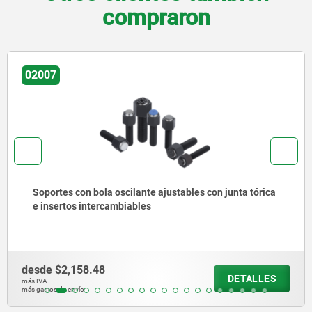
compraron
020
tes con bola oscilante ajustables con junta tórica
Sop
ertos intercambiables
hex
$2,158.48
desd
DETALLES
más IVA.
 de envío
más gast