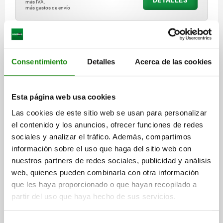
DETALLES
más IVA.
más gastos de envío
02006 F
Consentimiento
Detalles
Acerca de las cookies
Esta página web usa cookies
Las cookies de este sitio web se usan para personalizar
SOPORTE BOLA OSCILANTE CON JUNTA TÓRICA,
el contenido y los anuncios, ofrecer funciones de redes
FORMA:F ACERO TEMPLE+REVENI., AJUSTABLE,
sociales y analizar el tráfico. Además, compartimos
COMP:ACERO P. HERRAMIENTAS, SW=13
información sobre el uso que haga del sitio web con
ROSCA=M8
D3=8,5
LONGITUD DE LA ROSCA=12
ALTURA=13
nuestros partners de redes sociales, publicidad y análisis
FORMA=F
H1=1,5
E=15
ANCHO DE LLAVE=13
Ø DE BOLA=10
web, quienes pueden combinarla con otra información
CAPACIDAD DE CARGA MÁX. KN (SOLO CON CARGA ESTÁTICA)=15
que les haya proporcionado o que hayan recopilado a
partir del uso que haya hecho de sus servicios.
Referencia:
02006-308X012