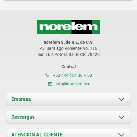
norelem S. de R.L. de C.V.
Av. Santiago Poniente No. 116
San Luis Potosí, S.L.P. CP: 78423
Central
+52 444 454 36 – 50
info@norelem.mx
Empresa
Acerca de nosotros
Descargas
Novedades
Documents
ATENCIÓN AL CLIENTE
Contacto