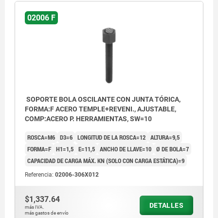
02006 F
SOPORTE BOLA OSCILANTE CON JUNTA TÓRICA,
FORMA:F ACERO TEMPLE+REVENI., AJUSTABLE,
COMP:ACERO P. HERRAMIENTAS, SW=10
ROSCA=M6
D3=6
LONGITUD DE LA ROSCA=12
ALTURA=9,5
FORMA=F
H1=1,5
E=11,5
ANCHO DE LLAVE=10
Ø DE BOLA=7
CAPACIDAD DE CARGA MÁX. KN (SOLO CON CARGA ESTÁTICA)=9
Referencia:
02006-306X012
$1,337.64
DETALLES
más IVA.
más gastos de envío