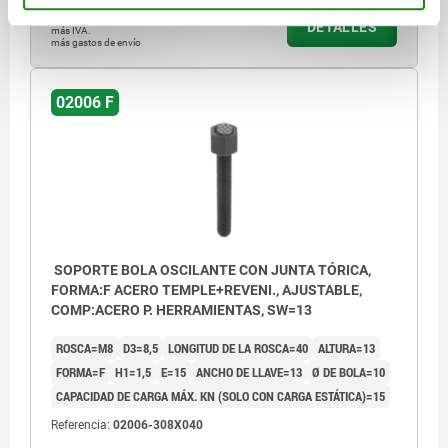
$1,503.19
DETALLES
más IVA.
más gastos de envío
02006 F
SOPORTE BOLA OSCILANTE CON JUNTA TÓRICA,
FORMA:F ACERO TEMPLE+REVENI., AJUSTABLE,
COMP:ACERO P. HERRAMIENTAS, SW=13
ROSCA=M8
D3=8,5
LONGITUD DE LA ROSCA=40
ALTURA=13
FORMA=F
H1=1,5
E=15
ANCHO DE LLAVE=13
Ø DE BOLA=10
CAPACIDAD DE CARGA MÁX. KN (SOLO CON CARGA ESTÁTICA)=15
Referencia:
02006-308X040