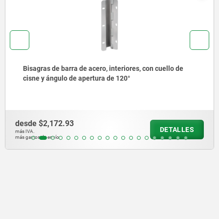
Tornillos tapón de acero o acero inoxidable con collar y
hexágono exterior DIN 910
desde
$20.78
DETALLES
más IVA.
más gastos de envío