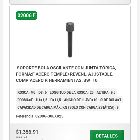
02006 F
SOPORTE BOLA OSCILANTE CON JUNTA TÓRICA,
FORMA:F ACERO TEMPLE+REVENI., AJUSTABLE,
COMP:ACERO P. HERRAMIENTAS, SW=10
ROSCA=M6
D3=6
LONGITUD DE LA ROSCA=25
ALTURA=9,5
FORMA=F
H1=1,5
E=11,5
ANCHO DE LLAVE=10
Ø DE BOLA=7
CAPACIDAD DE CARGA MÁX. KN (SOLO CON CARGA ESTÁTICA)=9
Referencia:
02006-306X025
$1,356.91
DETALLES
más IVA.