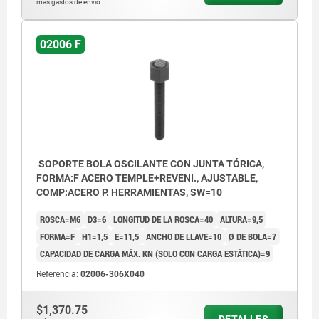
más gastos de envío
02006 F
SOPORTE BOLA OSCILANTE CON JUNTA TÓRICA,
FORMA:F ACERO TEMPLE+REVENI., AJUSTABLE,
COMP:ACERO P. HERRAMIENTAS, SW=10
ROSCA=M6
D3=6
LONGITUD DE LA ROSCA=40
ALTURA=9,5
FORMA=F
H1=1,5
E=11,5
ANCHO DE LLAVE=10
Ø DE BOLA=7
CAPACIDAD DE CARGA MÁX. KN (SOLO CON CARGA ESTÁTICA)=9
Referencia:
02006-306X040
$1,370.75