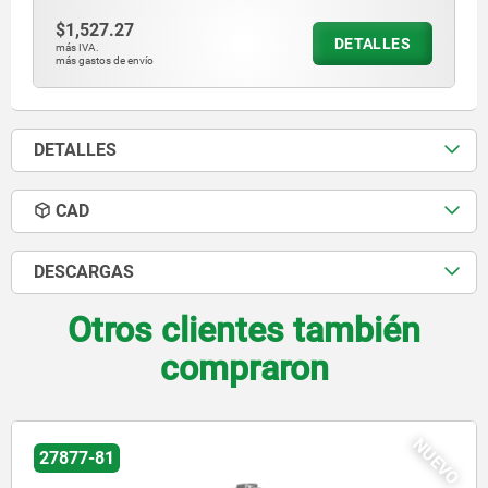
$1,527.27
DETALLES
más IVA.
más gastos de envío
DETALLES
CAD
DESCARGAS
Otros clientes también
compraron
NUEV
28016