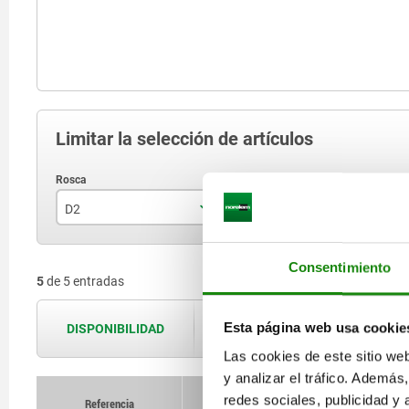
Limitar la selección de artículos
D2
D1
F
M6
17
Consentimiento
5
de 5 entradas
M8
19
M10
24
Esta página web usa cookie
DISPONIBILIDAD
Las disponibilidades se actualizan var
M12
30
Las cookies de este sitio we
y analizar el tráfico. Ademá
36
redes sociales, publicidad y
Referencia