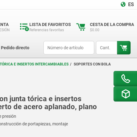
ES
ENTA
LISTA DE FAVORITOS
CESTA DE LA COMPRA
SESIÓN
Referencias favoritas
$0.00
productCode
qty
Pedido directo
 TÓRICA E INSERTOS INTERCAMBIABLES
SOPORTES CON BOLA
n junta tórica e insertos
erto de acero aplanado, plano
e presión
onstrucción de portapiezas, montaje