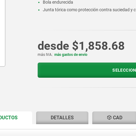
Bola endurecida
Junta tórica como protección contra suciedad y 
desde
$1,858.68
más IVA.
más gastos de envío
SELECCION
CURRENT
CURRENT
ODUCTOS
DETALLES
CAD
TAB:
TAB: