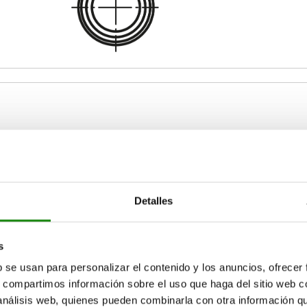
orma
D3
H
C
10
22
Detalles
AMPLIAR TABLA
12
24
16
28
15-17 días
s
ias veces al día a intervalos regulares.
17+ días
20
30
b se usan para personalizar el contenido y los anuncios, ofrecer
s, compartimos información sobre el uso que haga del sitio web 
25
36
 análisis web, quienes pueden combinarla con otra información q