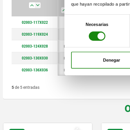
D2
D1
Forma
D3
que hayan recopilado a parti
Selección
02003-117X022
M6
17
C
10
Necesarias
de
consentimiento
02003-119X024
M8
19
C
12
02003-124X028
M10
24
C
16
02003-130X030
M12
30
C
20
Denegar
02003-136X036
M12
36
C
25
5
de 5 entradas
O