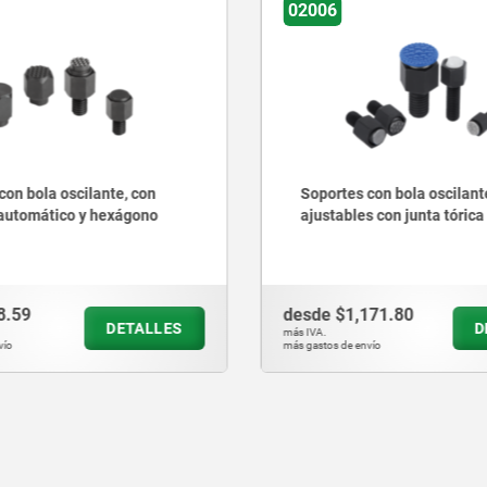
6
02007
tes con bola oscilante
Soportes con bola osc
ables con junta tórica
ajustables con junta t
insertos intercambiab
$1,171.80
desde
$2,158.48
DETALLES
más IVA.
 de envío
más gastos de envío