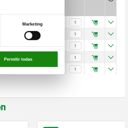
. kN
Precio
ca)
$1,858.68
Marketing
$2,038.97
$2,161.78
$2,393.86
Permitir todas
$2,854.99
on