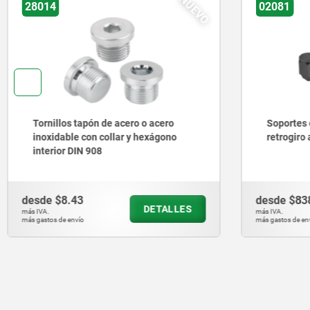
02081
0200
Soportes con bola oscilante, con
Sopor
retrogiro automático y hexágono
ajust
desde
$838.59
desde
DETALLES
más IVA.
más IVA.
más gastos de envío
más gastos