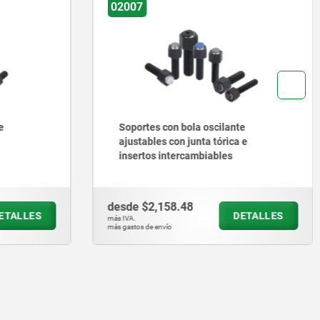
02080
ilante
Soportes con bola oscilante ángulo
órica e
de inclinación de 12°
les
desde
$641.44
DETALLES
DETALLES
más IVA.
más gastos de envío