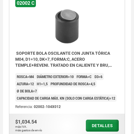
02002 C
SOPORTE BOLA OSCILANTE CON JUNTA TÓRICA
M04, D1=10, DK=7, FORMA:C, ACERO
TEMPLE+REVENI. TRATADO EN CALIENTE Y BRU,
COMP:ACERO P. HERRAMIENTAS ENDURECIDO Y
ROSCA=M4
DIÁMETRO EXTERIOR=10
FORMA=C
D3=6
BRUÑIDO
ALTURA=12
H1=1,5
PROFUNDIDAD DE ROSCA=4,5
Ø DE BOLA=7
CAPACIDAD DE CARGA MÁX. KN (SOLO CON CARGA ESTÁTICA)=12
Referencia:
02002-104X012
$1,034.54
DETALLES
más IVA.
más gastos de envío