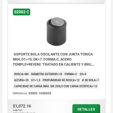
02002 C
SOPORTE BOLA OSCILANTE CON JUNTA TÓRICA
M04, D1=10, DK=7, FORMA:C, ACERO
TEMPLE+REVENI. TRATADO EN CALIENTE Y BRU,
COMP:ACERO P. HERRAMIENTAS ENDURECIDO Y
ROSCA=M4
DIÁMETRO EXTERIOR=10
FORMA=C
D3=6
BRUÑIDO
ALTURA=25
H1=1,5
PROFUNDIDAD DE ROSCA=12
Ø DE BOLA=7
CAPACIDAD DE CARGA MÁX. KN (SOLO CON CARGA ESTÁTICA)=12
Referencia:
02002-104X025
$1,072.16
DETALLES
más IVA.