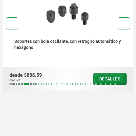
Soportes con bola oscilante
desde
$680.86
DETALLE
más IVA.
más gastos de envío