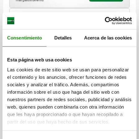
más gastos de envío
02002 C
Consentimiento
Detalles
Acerca de las cookies
Esta página web usa cookies
Las cookies de este sitio web se usan para personalizar
SOPORTE BOLA OSCILANTE CON JUNTA TÓRICA
el contenido y los anuncios, ofrecer funciones de redes
M05, D1=13, DK=10, FORMA:C, ACERO
TEMPLE+REVENI. TRATADO EN CALIENTE Y BRU,
sociales y analizar el tráfico. Además, compartimos
COMP:ACERO P. HERRAMIENTAS ENDURECIDO Y
información sobre el uso que haga del sitio web con
ROSCA=M5
DIÁMETRO EXTERIOR=13
FORMA=C
D3=8,5
BRUÑIDO
nuestros partners de redes sociales, publicidad y análisis
ALTURA=16
H1=1,5
PROFUNDIDAD DE ROSCA=5
Ø DE BOLA=10
web, quienes pueden combinarla con otra información
CAPACIDAD DE CARGA MÁX. KN (SOLO CON CARGA ESTÁTICA)=20
que les haya proporcionado o que hayan recopilado a
Referencia:
02002-105X016
partir del uso que haya hecho de sus servicios.
$1,148.92
DETALLES
Selección