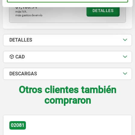
$1,185.94
DETALLES
más IVA.
más gastos de envío
DETALLES
CAD
DESCARGAS
Otros clientes también
compraron
02000