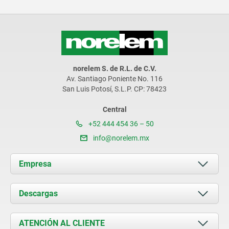
norelem S. de R.L. de C.V.
Av. Santiago Poniente No. 116
San Luis Potosí, S.L.P. CP: 78423
Central
+52 444 454 36 – 50
info@norelem.mx
Empresa
Acerca de nosotros
Descargas
Novedades
Documents
ATENCIÓN AL CLIENTE
Contacto