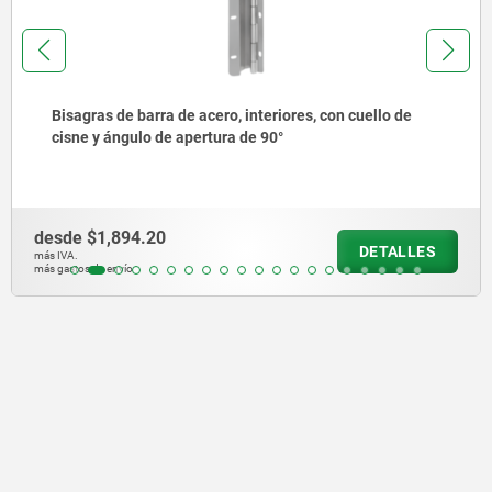
s, con cuello de
Soportes con bola oscilante ajustab
desde
$1,171.80
DETALLES
más IVA.
más gastos de envío