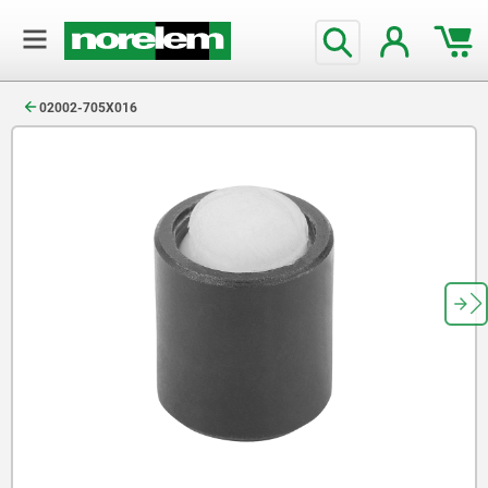
text.skipToContent
text.skipToNavigation
02002-705X016