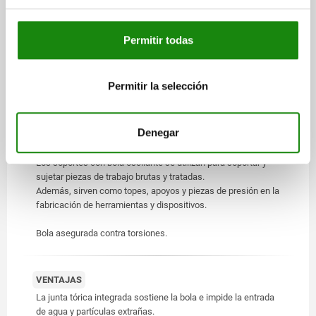
Cuerpo de acero para temple y revenido.
Bola de POM.
Permitir todas
VERSIÓN
Cuerpo tratado en caliente.
Permitir la selección
Bola de POM blanco.
Denegar
INDICACIÓN
Los soportes con bola oscilante se utilizan para soportar y
sujetar piezas de trabajo brutas y tratadas.
Además, sirven como topes, apoyos y piezas de presión en la
fabricación de herramientas y dispositivos.
Bola asegurada contra torsiones.
VENTAJAS
La junta tórica integrada sostiene la bola e impide la entrada
de agua y partículas extrañas.