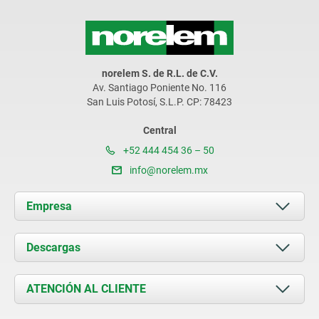
norelem S. de R.L. de C.V.
Av. Santiago Poniente No. 116
San Luis Potosí, S.L.P. CP: 78423
Central
+52 444 454 36 – 50
info@norelem.mx
Empresa
Acerca de nosotros
Descargas
Novedades
Documents
ATENCIÓN AL CLIENTE
Contacto