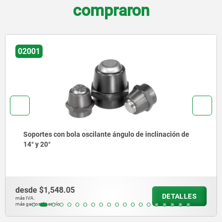
compraron
02003
gulo de inclinación de
Soportes con bola oscilante, c
intercambiables
desde
$1,845.13
DETALLES
más IVA.
más gastos de envío