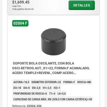
$1,699.45
DETALLES
más IVA.
más gastos de envío
1) Perforación para espiga como protección
02004 F
contra torsión
SOPORTE BOLA OSCILANTE, CON BOLA
OSCI.RETROG.AUT., D1=22, FORMA:F ACANALADO,
ACERO TEMPLE+REVENI., COMP:ACERO
TEMPLE+REVENI.
ALTURA=16,5
DIÁMETRO EXTERIOR=22
FORMA=F
ROSCA=M6
D3=18
D4=8
D5=2,8
H1=2,5
H2=1
PROFUNDIDAD DE ROSCA=6
T1=4
L6=5,6
CAPACIDAD DE CARGA MÁX. KN (SOLO CON CARGA ESTÁTICA)=50
Referencia:
02004-306