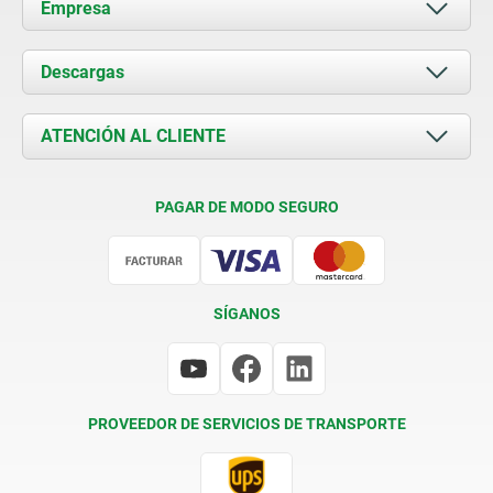
Empresa
Acerca de nosotros
Descargas
Novedades
Documents
ATENCIÓN AL CLIENTE
Contacto
Condiciones de entrega
PAGAR DE MODO SEGURO
Certificación
SÍGANOS
PROVEEDOR DE SERVICIOS DE TRANSPORTE