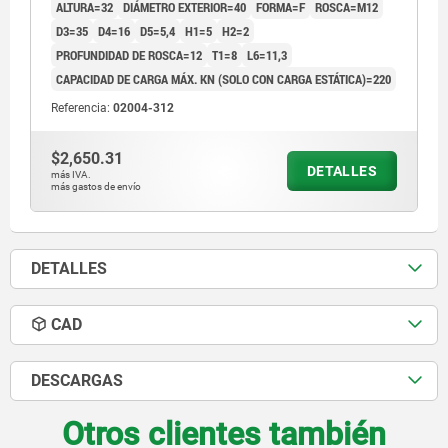
ALTURA=32
DIÁMETRO EXTERIOR=40
FORMA=F
ROSCA=M12
D3=35
D4=16
D5=5,4
H1=5
H2=2
PROFUNDIDAD DE ROSCA=12
T1=8
L6=11,3
CAPACIDAD DE CARGA MÁX. KN (SOLO CON CARGA ESTÁTICA)=220
Referencia:
02004-312
$2,650.31
DETALLES
más IVA.
más gastos de envío
DETALLES
CAD
DESCARGAS
Otros clientes también