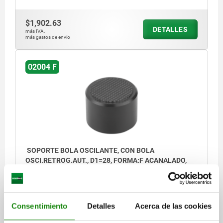
$1,902.63
DETALLES
más IVA.
más gastos de envío
02004 F
SOPORTE BOLA OSCILANTE, CON BOLA
OSCI.RETROG.AUT., D1=28, FORMA:F ACANALADO,
ACERO TEMPLE+REVENI., COMP:ACERO
TEMPLE+REVENI.
ALTURA=21,5
DIÁMETRO EXTERIOR=28
FORMA=F
ROSCA=M8
D3=23
D4=11
D5=3,3
H1=3,4
H2=1,3
Consentimiento
Detalles
Acerca de las cookies
PROFUNDIDAD DE ROSCA=8
T1=5
L6=7,5