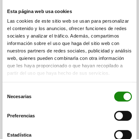
CAPACIDAD DE CARGA MÁX. KN (SOLO CON CARGA ESTÁTICA)=90
Referencia:
02004-308
Esta página web usa cookies
Las cookies de este sitio web se usan para personalizar
$1,902.63
el contenido y los anuncios, ofrecer funciones de redes
DETALLES
más IVA.
más gastos de envío
sociales y analizar el tráfico. Además, compartimos
información sobre el uso que haga del sitio web con
nuestros partners de redes sociales, publicidad y análisis
02004 F
web, quienes pueden combinarla con otra información
que les haya proporcionado o que hayan recopilado a
partir del uso que haya hecho de sus servicios.
Selección
Necesarias
de
consentimiento
SOPORTE BOLA OSCILANTE, CON BOLA
OSCI.RETROG.AUT., D1=34, FORMA:F ACANALADO,
Preferencias
ACERO TEMPLE+REVENI., COMP:ACERO
TEMPLE+REVENI.
ALTURA=27
DIÁMETRO EXTERIOR=34
FORMA=F
ROSCA=M10
Estadística
D3=29
D4=13
D5=4,4
H1=4,2
H2=1,6