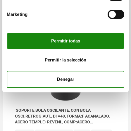
PROFUNDIDAD DE ROSCA=10
T1=6
L6=9,2
CAPACIDAD DE CARGA MÁX. KN (SOLO CON CARGA ESTÁTICA)=140
Marketing
Referencia:
02004-310
$2,316.50
DETALLES
Permitir todas
más IVA.
más gastos de envío
Permitir la selección
02004 F
Denegar
SOPORTE BOLA OSCILANTE, CON BOLA
OSCI.RETROG.AUT., D1=40, FORMA:F ACANALADO,
ACERO TEMPLE+REVENI., COMP:ACERO
TEMPLE+REVENI.