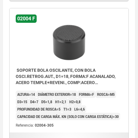
02004 F
SOPORTE BOLA OSCILANTE, CON BOLA
OSCI.RETROG.AUT., D1=18, FORMA:F ACANALADO,
ACERO TEMPLE+REVENI., COMP:ACERO
TEMPLE+REVENI.
ALTURA=14
DIÁMETRO EXTERIOR=18
FORMA=F
ROSCA=M5
D3=15
D4=7
D5=1,8
H1=2,1
H2=0,8
PROFUNDIDAD DE ROSCA=5
T1=3
L6=4,6
CAPACIDAD DE CARGA MÁX. KN (SOLO CON CARGA ESTÁTICA)=30
Referencia:
02004-305