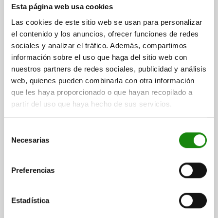
Esta página web usa cookies
$1,296.41
Las cookies de este sitio web se usan para personalizar
DETALLES
más IVA.
el contenido y los anuncios, ofrecer funciones de redes
más gastos de envío
sociales y analizar el tráfico. Además, compartimos
información sobre el uso que haga del sitio web con
02000 F
nuestros partners de redes sociales, publicidad y análisis
web, quienes pueden combinarla con otra información
que les haya proporcionado o que hayan recopilado a
partir del uso que haya hecho de sus servicios.
Selección
Necesarias
de
SOPORTE BOLA OSCILANTE M16 D1=30, FORMA:F
ACERO TEMPLE+REVENI., COMP:ACERO APOYO
consentimiento
CILIN.
Preferencias
ROSCA=M16
DIÁMETRO EXTERIOR=30
FORMA=F
LONGITUD DE LA ROSCA=16
D3=20
ALTURA=27
Ø DE BOLA=25
Estadística
SW=27
CAPACIDAD DE CARGA MÁX. KN (SOLO CON CARGA ESTÁTICA)=90