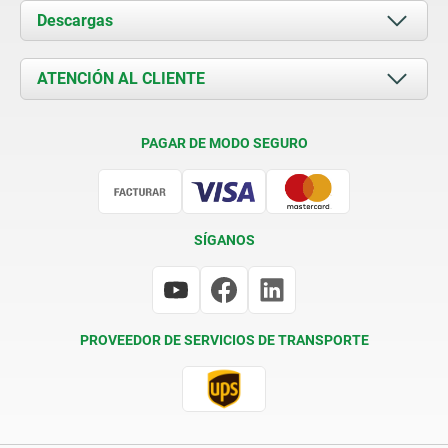
Acerca de nosotros
Descargas
Novedades
Documents
ATENCIÓN AL CLIENTE
Contacto
Condiciones de entrega
PAGAR DE MODO SEGURO
Certificación
SÍGANOS
PROVEEDOR DE SERVICIOS DE TRANSPORTE