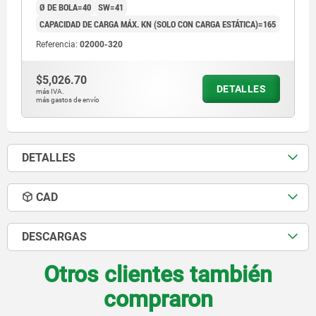
Ø DE BOLA=40
SW=41
CAPACIDAD DE CARGA MÁX. KN (SOLO CON CARGA ESTÁTICA)=165
Referencia:
02000-320
$5,026.70
DETALLES
más IVA.
más gastos de envío
DETALLES
CAD
DESCARGAS
Otros clientes también
compraron