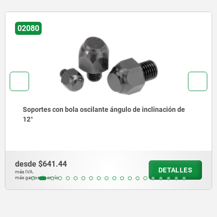
02008
Soportes con bola oscilante ajustables con junta tórica
y hexágono interior
desde
$1,083.31
DETALLES
más IVA.
más gastos de envío