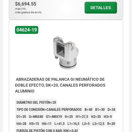
$6,694.55
DETALLES
más IVA.
más gastos de envío
04624-19
ABRAZADERAS DE PALANCA GI NEUMÁTICO DE
DOBLE EFECTO, DK=20, CANALES PERFORADOS
ALUMINIO
DIÁMETRO DEL PISTÓN=20
TIPO DE CONEXIÓN=CANALES PERFORADOS
B=40
B1=30
D=34
D1=35
G=M6X40
G1=M6X10
H=25
H1=27,5
H2=35
H3=9
H4=28
H5=15
H6=11
L=41,5
L1=16,5
L2=5
L3=12,5
R=20
FUERZA DE PISTÓN CON 6 BAR (KN)=0,42