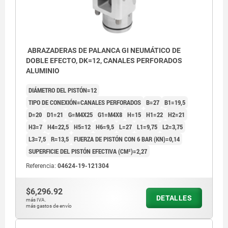
ABRAZADERAS DE PALANCA GI NEUMÁTICO DE
DOBLE EFECTO, DK=12, CANALES PERFORADOS
ALUMINIO
DIÁMETRO DEL PISTÓN=12
TIPO DE CONEXIÓN=CANALES PERFORADOS
B=27
B1=19,5
D=20
D1=21
G=M4X25
G1=M4X8
H=15
H1=22
H2=21
H3=7
H4=22,5
H5=12
H6=9,5
L=27
L1=9,75
L2=3,75
L3=7,5
R=13,5
FUERZA DE PISTÓN CON 6 BAR (KN)=0,14
SUPERFICIE DEL PISTÓN EFECTIVA (CM²)=2,27
Referencia:
04624-19-121304
$6,296.92
1) Longitud de la palanca tensora (ver 04624-30)
1) Longi
DETALLES
más IVA.
2) Carrera (ver 04624-30)
2) Carre
más gastos de envío
3) ver accesorios
3) ver a
4) Contorno de instalación
4) Conto