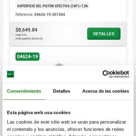
SUPERFICIE DEL PISTÓN EFECTIVA (CM²)=7,06
Referencia:
04624-19-201304
$8,649.84
DETALLES
más IVA.
más gastos de envío
04624-19
Consentimiento
Detalles
Acerca de las cookies
ABRAZADERAS DE PALANCA GI NEUMÁTICO DE
Esta página web usa cookies
DOBLE EFECTO, DK=25, CANALES PERFORADOS
ALUMINIO
Las cookies de este sitio web se usan para personalizar
el contenido y los anuncios, ofrecer funciones de redes
DIÁMETRO DEL PISTÓN=25