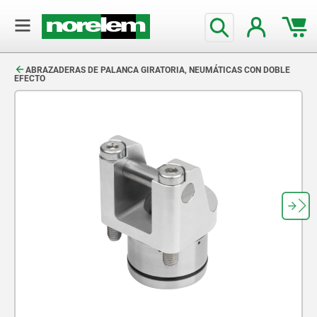
text.skipToContent
text.skipToNavigation
ABRAZADERAS DE PALANCA GIRATORIA, NEUMÁTICAS CON DOBLE
EFECTO