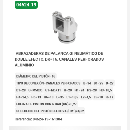
04624-19
5) Bordes redondeados
5) Bord
6) Soltar
6) Solta
7) Sujetar
7) Sujet
ABRAZADERAS DE PALANCA GI NEUMÁTICO DE
DOBLE EFECTO, DK=16, CANALES PERFORADOS
ALUMINIO
DIÁMETRO DEL PISTÓN=16
TIPO DE CONEXIÓN=CANALES PERFORADOS
B=34
B1=25
D=27
D1=28
G=M5X35
G1=M5X11
H=20
H1=24
H2=28
H3=10,5
H4=24,5
H5=13
H6=10
L=35
L1=13,5
L2=4,5
L3=10
R=17
FUERZA DE PISTÓN CON 6 BAR (KN)=0,27
SUPERFICIE DEL PISTÓN EFECTIVA (CM²)=4,52
Referencia:
04624-19-161304