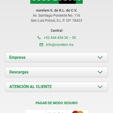
norelem S. de R.L. de C.V.
Av. Santiago Poniente No. 116
San Luis Potosí, S.L.P. CP: 78423
Central
+52 444 454 36 – 50
info@norelem.mx
Empresa
Acerca de nosotros
Descargas
Novedades
Documents
ATENCIÓN AL CLIENTE
Contacto
Condiciones de entrega
PAGAR DE MODO SEGURO
Certificación