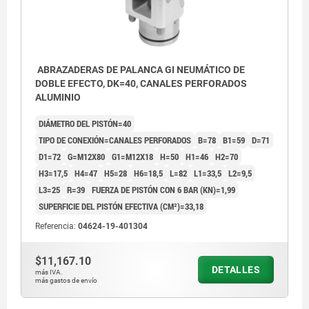
ABRAZADERAS DE PALANCA GI NEUMÁTICO DE
DOBLE EFECTO, DK=40, CANALES PERFORADOS
ALUMINIO
DIÁMETRO DEL PISTÓN=40
TIPO DE CONEXIÓN=CANALES PERFORADOS
B=78
B1=59
D=71
D1=72
G=M12X80
G1=M12X18
H=50
H1=46
H2=70
H3=17,5
H4=47
H5=28
H6=18,5
L=82
L1=33,5
L2=9,5
L3=25
R=39
FUERZA DE PISTÓN CON 6 BAR (KN)=1,99
SUPERFICIE DEL PISTÓN EFECTIVA (CM²)=33,18
Referencia:
04624-19-401304
$11,167.10
DETALLES
más IVA.
más gastos de envío