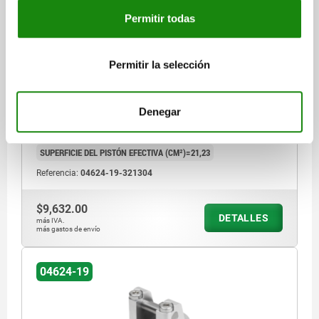
ABRAZADERAS DE PALANCA GI NEUMÁTICO DE
Permitir todas
DOBLE EFECTO, DK=32, CANALES PERFORADOS
ALUMINIO
Permitir la selección
DIÁMETRO DEL PISTÓN=32
TIPO DE CONEXIÓN=CANALES PERFORADOS
B=66
B1=49
D=57
D1=58
G=M10X65
G1=M10X16
H=40
H1=37
H2=56
Denegar
H3=15,5
H4=38
H5=21
H6=14,5
L=68
L1=26,5
L2=8,5
L3=20
R=33
FUERZA DE PISTÓN CON 6 BAR (KN)=1,27
SUPERFICIE DEL PISTÓN EFECTIVA (CM²)=21,23
Referencia:
04624-19-321304
$9,632.00
DETALLES
más IVA.
más gastos de envío
04624-19