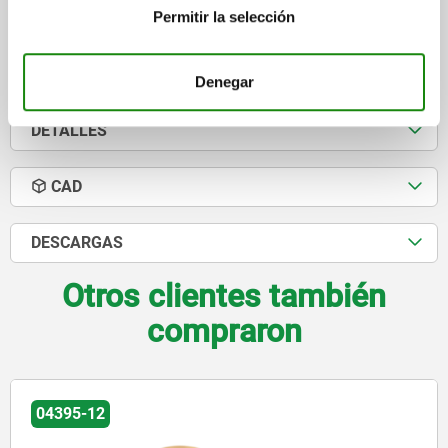
Permitir la selección
$9,300.90
DETALLES
más IVA.
más gastos de envío
Denegar
DETALLES
CAD
DESCARGAS
Otros clientes también
compraron
04395-12