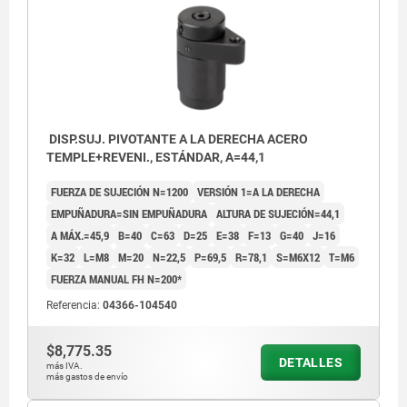
DISP.SUJ. PIVOTANTE A LA DERECHA ACERO
TEMPLE+REVENI., ESTÁNDAR, A=44,1
FUERZA DE SUJECIÓN N=1200
VERSIÓN 1=A LA DERECHA
EMPUÑADURA=SIN EMPUÑADURA
ALTURA DE SUJECIÓN=44,1
A MÁX.=45,9
B=40
C=63
D=25
E=38
F=13
G=40
J=16
K=32
L=M8
M=20
N=22,5
P=69,5
R=78,1
S=M6X12
T=M6
FUERZA MANUAL FH N=200*
Referencia:
04366-104540
$8,775.35
DETALLES
más IVA.
más gastos de envío