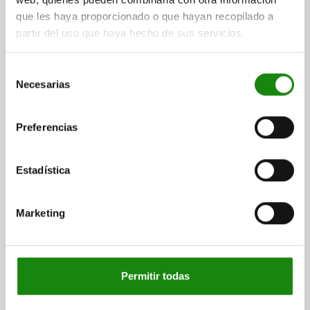
más gastos de envío
que les haya proporcionado o que hayan recopilado a
partir del uso que haya hecho de sus servicios.
04366 RA
Selección
Necesarias
de
consentimiento
Preferencias
DISP.SUJ. PIVOTANTE A LA DERECHA ACERO
Estadística
TEMPLE+REVENI., ESTÁNDAR, A=44,1
FUERZA DE SUJECIÓN N=1200
VERSIÓN 1=A LA DERECHA
Marketing
EMPUÑADURA=CON EMPUÑADURA
ALTURA DE SUJECIÓN=44,1
A MÁX.=45,9
B=40
C=63
D=25
E=38
F=13
G=40
J=16
K=32
L=M8
M=20
N=22,5
P=69,5
R=78,1
S=M6X12
T=M6
U=25
V=107
FUERZA MANUAL FH N=200*
Permitir todas
Referencia:
04366-114540