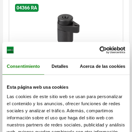
04366 RA
DISP.SUJ. PIVOTANTE A LA DERECHA ACERO
TEMPLE+REVENI., ESTÁNDAR, A=31,4
Consentimiento
Detalles
Acerca de las cookies
FUERZA DE SUJECIÓN N=800
VERSIÓN 1=A LA DERECHA
EMPUÑADURA=CON EMPUÑADURA
ALTURA DE SUJECIÓN=31,4
Esta página web usa cookies
A MÁX.=32,6
B=30
C=46
D=18
E=30
F=10
G=32
J=14
K=25
L=M6
M=15
N=17
P=51
R=57,5
S=M4X8
T=M5
Las cookies de este sitio web se usan para personalizar
U=20
V=73
FUERZA MANUAL FH N=150*
el contenido y los anuncios, ofrecer funciones de redes
sociales y analizar el tráfico. Además, compartimos
Referencia:
04366-113232
información sobre el uso que haga del sitio web con
nuestros partners de redes sociales, publicidad y análisis
$7,205.94
DETALLES
más IVA.
web, quienes pueden combinarla con otra información