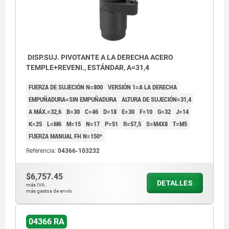
DISP.SUJ. PIVOTANTE A LA DERECHA ACERO
TEMPLE+REVENI., ESTÁNDAR, A=31,4
FUERZA DE SUJECIÓN N=800
VERSIÓN 1=A LA DERECHA
EMPUÑADURA=SIN EMPUÑADURA
ALTURA DE SUJECIÓN=31,4
A MÁX.=32,6
B=30
C=46
D=18
E=30
F=10
G=32
J=14
K=25
L=M6
M=15
N=17
P=51
R=57,5
S=M4X8
T=M5
FUERZA MANUAL FH N=150*
Referencia:
04366-103232
$6,757.45
DETALLES
más IVA.
más gastos de envío
04366 RA