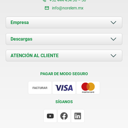
info@norelem.mx
Empresa
Acerca de nosotros
Descargas
Novedades
Documents
ATENCIÓN AL CLIENTE
Contacto
Condiciones de entrega
PAGAR DE MODO SEGURO
Certificación
SÍGANOS