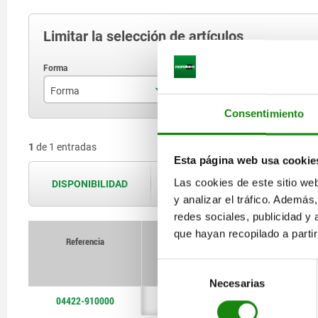
Limitar la selección de artículos
Forma
Versión 1
B
Consentimiento
E
mordaza de sujeción inferior
1
de 1 entradas
Esta página web usa cookie
Las cookies de este sitio we
DISPONIBILIDAD
Las disponibilidades se actualizan var
y analizar el tráfico. Ademá
redes sociales, publicidad y
que hayan recopilado a parti
Referencia
Forma
Versión 1
Selección
Necesarias
de
04422-910000
E
mordaza de sujeción infe
consentimiento