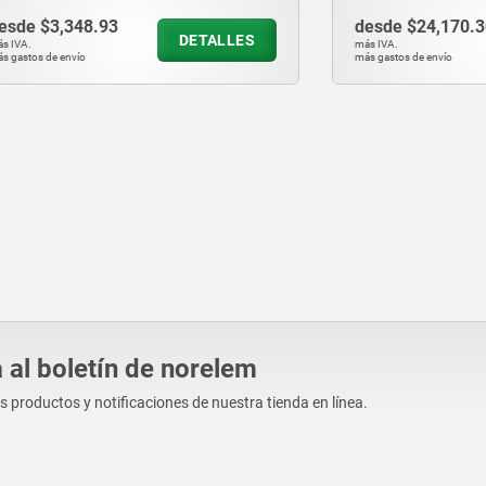
348.93
desde
$24,170.30
DETALLES
D
más IVA.
vío
más gastos de envío
 al boletín de norelem
os productos y notificaciones de nuestra tienda en línea.