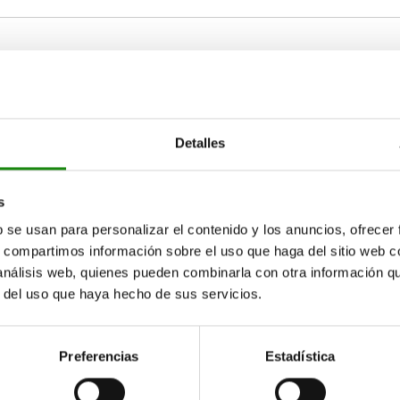
B1
D
Detalles
28
15
5,8
AMPLIAR TABLA
s
15-17 días
b se usan para personalizar el contenido y los anuncios, ofrecer
ias veces al día a intervalos regulares.
17+ días
s, compartimos información sobre el uso que haga del sitio web 
 análisis web, quienes pueden combinarla con otra información q
r del uso que haya hecho de sus servicios.
B
B1
D
D1
H1
L
L1
Preferencias
Estadística
rior
28
15
5,8
9
32,8
30
23