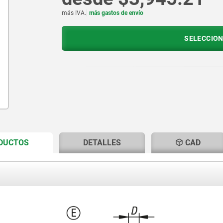
más IVA.
más gastos de envío
SELECCION
CURRENT
CURRENT
ODUCTOS
DETALLES
CAD
TAB:
TAB: