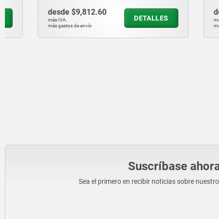
desde
$9,812.60
desde
$3,
DETALLES
más IVA.
más IVA.
más gastos de envío
más gastos de en
Suscríbase ahora
Sea el primero en recibir noticias sobre nuestr