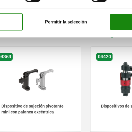
AMPLIAR TABLA
Permitir la selección
tros clientes también comprar
04420
vo de sujeción pivotante
Dispositivos de sujeción fl
palanca excéntrica