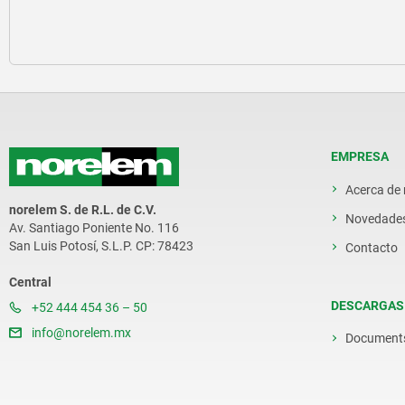
EMPRESA
Acerca de
norelem S. de R.L. de C.V.
Novedade
Av. Santiago Poniente No. 116
San Luis Potosí, S.L.P. CP: 78423
Contacto
Central
DESCARGAS
+52 444 454 36 – 50
info@norelem.mx
Document