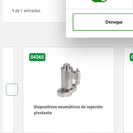
1
de 1 entradas
Denegar
O
04365
04363
Dispositivos neumáticos de sujeción
Dispositi
pivotante
mini con 