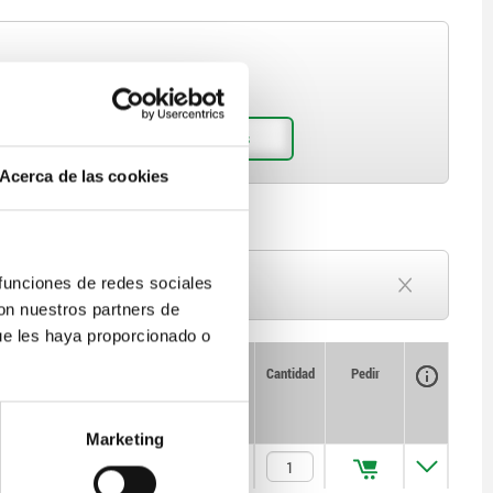
Acerca de las cookies
Plazo de entrega a petición
 funciones de redes sociales
Actualmente agotado
con nuestros partners de
ue les haya proporcionado o
Disponibilidad
CAD
Cantidad
Pedir
Precio
L2
Marketing
10
$3,945.21