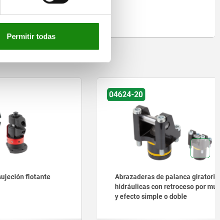
Permitir todas
on
04624-20
otante
Abrazaderas de palanca giratoria,
hidráulicas con retroceso por muelle
y efecto simple o doble