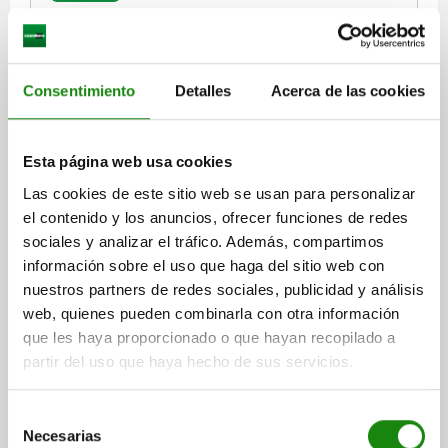
3) Tornillo prisionero
4) Posición no sujeta
5) Recorrido de sujeción previa
Consentimiento
Detalles
Acerca de las cookies
6) Posición de inicio de sujeción
7) Posición sujeta
DISPOSITIVO DE SUJECIÓN L CON PALANCA
Esta página web usa cookies
TENSORA, FORMA:B, F=2, S=1,6, ACERO
Las cookies de este sitio web se usan para personalizar
TEMPLE+REVENI. NEGRO BRUÑIDO COMP:ACERO
TEMPLE+REVENI.
el contenido y los anuncios, ofrecer funciones de redes
ANCHURA=75
CARRERA S=1,6
FUERZA DE SUJECIÓN KN=2
sociales y analizar el tráfico. Además, compartimos
FORMA=B
B1=60
B2=45
B3=15
B4=30
ROSCA=M4
D1=6,6
información sobre el uso que haga del sitio web con
D3=M4X5
ALTURA=32
H1=27
H2=18
H3=18
H4=18
H5=8
nuestros partners de redes sociales, publicidad y análisis
H6=19
LONGITUD=51
L2=48
L3=20
L4=13
L5=3
L6=51,5
web, quienes pueden combinarla con otra información
R=63
PROFUNDIDAD DE ROSCA=6
FUERZA MANUAL FH N=150
que les haya proporcionado o que hayan recopilado a
Referencia:
04579-02001
partir del uso que haya hecho de sus servicios.
$5,179.01
Selección
DETALLES
más IVA.
Necesarias
de
más gastos de envío