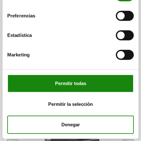
consentimiento
Preferencias
DETALLES
Estadística
CAD
Marketing
DESCARGAS
Otros clientes también
compraron
Permitir todas
Permitir la selección
0447
Denegar