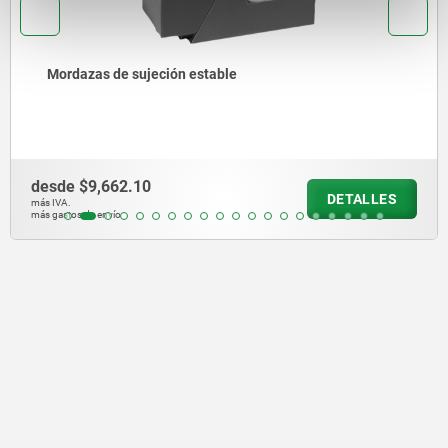
zas de sujeción estable
Mor
$9,662.10
desd
DETALLES
más IVA.
 de envío
más gast