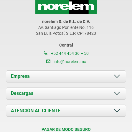
norelem S. de R.L. de C.V.
Av. Santiago Poniente No. 116
San Luis Potosí, S.L.P. CP: 78423
Central
+52 444 454 36 – 50
info@norelem.mx
Empresa
Acerca de nosotros
Descargas
Novedades
Documents
ATENCIÓN AL CLIENTE
Contacto
Condiciones de entrega
PAGAR DE MODO SEGURO