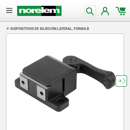
text.skipToContent
text.skipToNavigation
DISPOSITIVOS DE SUJECIÓN LATERAL, FORMA B