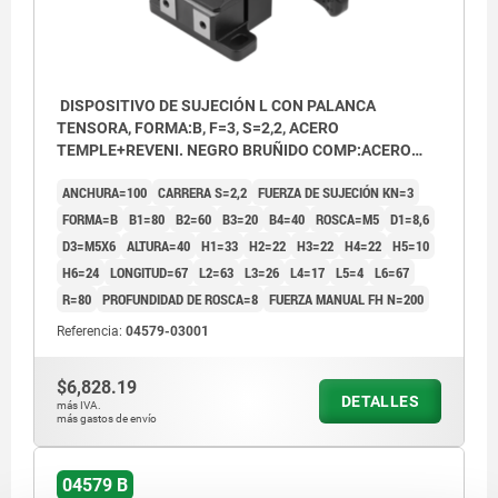
DISPOSITIVO DE SUJECIÓN L CON PALANCA
TENSORA, FORMA:B, F=3, S=2,2, ACERO
TEMPLE+REVENI. NEGRO BRUÑIDO COMP:ACERO
TEMPLE+REVENI.
ANCHURA=100
CARRERA S=2,2
FUERZA DE SUJECIÓN KN=3
FORMA=B
B1=80
B2=60
B3=20
B4=40
ROSCA=M5
D1=8,6
D3=M5X6
ALTURA=40
H1=33
H2=22
H3=22
H4=22
H5=10
H6=24
LONGITUD=67
L2=63
L3=26
L4=17
L5=4
L6=67
R=80
PROFUNDIDAD DE ROSCA=8
FUERZA MANUAL FH N=200
Referencia:
04579-03001
$6,828.19
DETALLES
más IVA.
más gastos de envío
1) Tornillo de ajuste
2) Tornillo de cabeza cilíndrica
04579 B