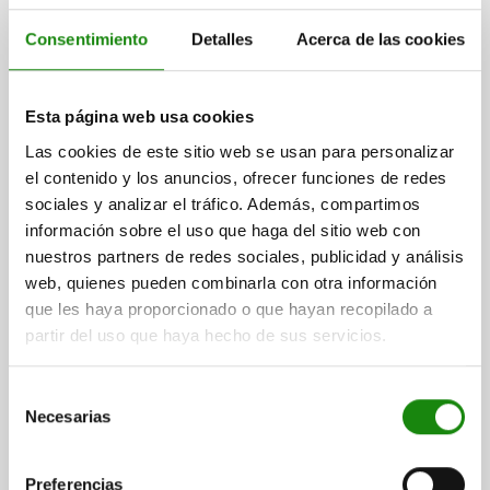
L2
Consentimiento
Detalles
Acerca de las cookies
8
PAR DE APRIETE MÁX. NM
Esta página web usa cookies
2,7
Las cookies de este sitio web se usan para personalizar
el contenido y los anuncios, ofrecer funciones de redes
T
sociales y analizar el tráfico. Además, compartimos
6
información sobre el uso que haga del sitio web con
nuestros partners de redes sociales, publicidad y análisis
web, quienes pueden combinarla con otra información
que les haya proporcionado o que hayan recopilado a
partir del uso que haya hecho de sus servicios.
Selección
Necesarias
de
consentimiento
Preferencias