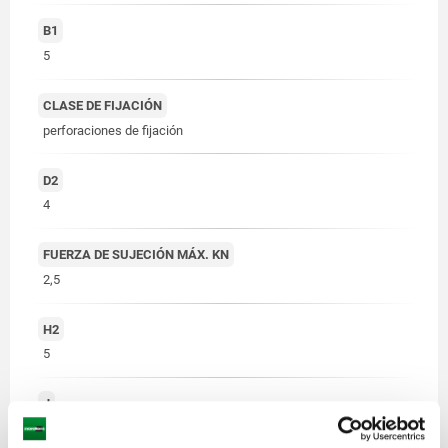
B1
5
CLASE DE FIJACIÓN
perforaciones de fijación
D2
4
FUERZA DE SUJECIÓN MÁX. KN
2,5
H2
5
J
2