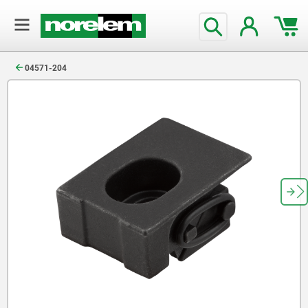
text.skipToContent
text.skipToNavigation
04571-204