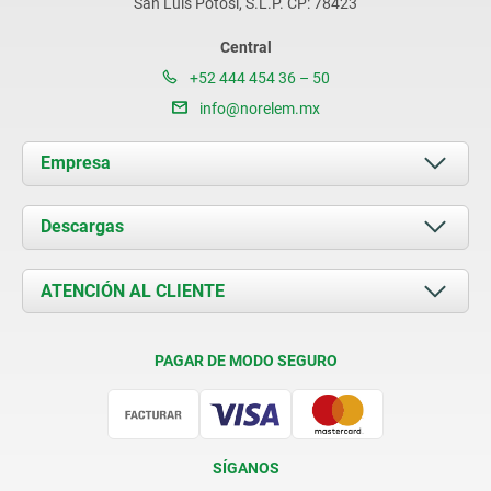
San Luis Potosí, S.L.P. CP: 78423
Central
+52 444 454 36 – 50
info@norelem.mx
Empresa
Acerca de nosotros
Descargas
Novedades
Documents
ATENCIÓN AL CLIENTE
Contacto
Condiciones de entrega
PAGAR DE MODO SEGURO
Certificación
SÍGANOS