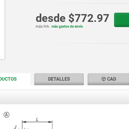
desde
$772.97
más IVA.
más gastos de envío
CURRENT
CURRENT
ODUCTOS
DETALLES
CAD
TAB:
TAB: