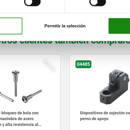
A
7
5
5
9
4
6
2,
AMPLIAR TABLA
Permitir la selección
tros clientes también comprar
NUEVO
04485
 bloqueo de bola con
Dispositivos de sujeción co
maniobra de acero
perno de apoyo
 y alta resistencia al