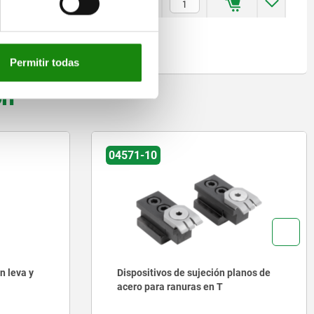
5
28
14
10
7
5,4
$846.12
Permitir todas
on
04571-10
n leva y
Dispositivos de sujeción planos de
acero para ranuras en T