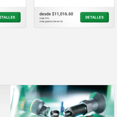
desde
$11,016.60
ETALLES
DETALLES
más IVA.
más gastos de envío