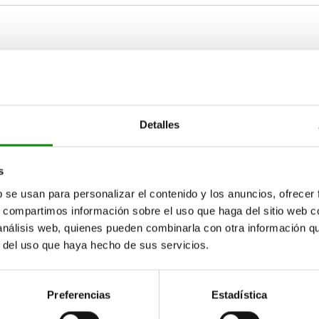
Forma
B1
M4
A
5
Detalles
AMPLIAR TABLA
M5
7
15-17 días
s
ias veces al día a intervalos regulares.
17+ días
b se usan para personalizar el contenido y los anuncios, ofrecer
s, compartimos información sobre el uso que haga del sitio web 
 análisis web, quienes pueden combinarla con otra información q
r del uso que haya hecho de sus servicios.
orma
orma
B1
B1
D1
D1
D2
D2
H
H
H1
H1
H2
H2
J
J
A
A
A
5
7
5
4
5
4
4
5
4
7
9
7
3
4
3
5
6
5
2,
2
2
Preferencias
Estadística