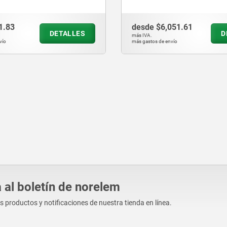
ento
1.83
desde
$6,051.61
DETALLES
D
más IVA.
vío
más gastos de envío
 al boletín de norelem
os productos y notificaciones de nuestra tienda en línea.