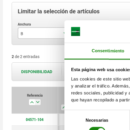
Limitar la selección de artículos
B
Fuerza de sujeción máx. kN
G
15
2
Consentimiento
2
de 2 entradas
19
3
Esta página web usa cookie
DISPONIBILIDAD
Las disponibilidades se actualizan var
Las cookies de este sitio we
y analizar el tráfico. Ademá
redes sociales, publicidad y
Referencia
Referencia
que hayan recopilado a parti
B
B
Fuerza
Fuerza
G
G
F
F
de sujeción máx.
de sujeción máx.
kN
kN
Selección
04571-104
15
19
15
2
3
2
M4
M5
M4
Necesarias
de
consentimiento