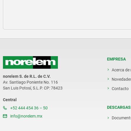
EMPRESA
Acerca de
norelem S. de R.L. de C.V.
Novedade
Av. Santiago Poniente No. 116
San Luis Potosí, S.L.P. CP: 78423
Contacto
Central
DESCARGAS
+52 444 454 36 – 50
info@norelem.mx
Document