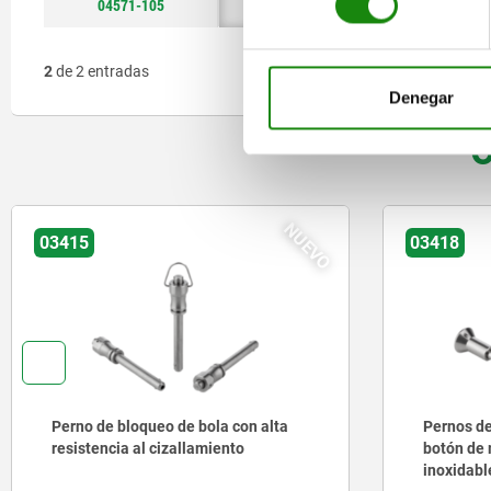
04571-105
19
3
M5
2
de 2 entradas
Denegar
O
NUEVO
03415
03418
Perno de bloqueo de bola con alta
Pernos de
resistencia al cizallamiento
botón de 
inoxidable