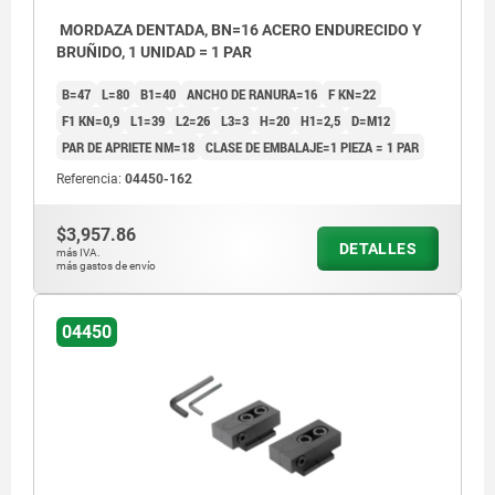
MORDAZA DENTADA, BN=16 ACERO ENDURECIDO Y
BRUÑIDO, 1 UNIDAD = 1 PAR
B=47
L=80
B1=40
ANCHO DE RANURA=16
F KN=22
F1 KN=0,9
L1=39
L2=26
L3=3
H=20
H1=2,5
D=M12
PAR DE APRIETE NM=18
CLASE DE EMBALAJE=1 PIEZA = 1 PAR
Referencia:
04450-162
$3,957.86
DETALLES
más IVA.
más gastos de envío
04450