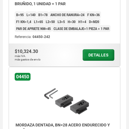
BRUÑIDO, 1 UNIDAD = 1 PAR
B=95
L=140
B1=78
ANCHO DE RANURA=24
F KN=36
F1 KN=1,4
L1=65
L2=50
L3=5
H=30
H1=4
D=M20
PAR DE APRIETE NM=45
CLASE DE EMBALAJE=1 PIEZA = 1 PAR
Referencia:
04450-242
$10,324.30
DETALLES
más IVA.
más gastos de envío
04450
MORDAZA DENTADA, BN=28 ACERO ENDURECIDO Y