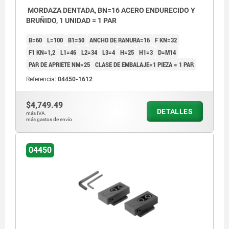
MORDAZA DENTADA, BN=16 ACERO ENDURECIDO Y
BRUÑIDO, 1 UNIDAD = 1 PAR
B=60
L=100
B1=50
ANCHO DE RANURA=16
F KN=32
F1 KN=1,2
L1=46
L2=34
L3=4
H=25
H1=3
D=M14
PAR DE APRIETE NM=25
CLASE DE EMBALAJE=1 PIEZA = 1 PAR
Referencia:
04450-1612
$4,749.49
DETALLES
más IVA.
más gastos de envío
04450