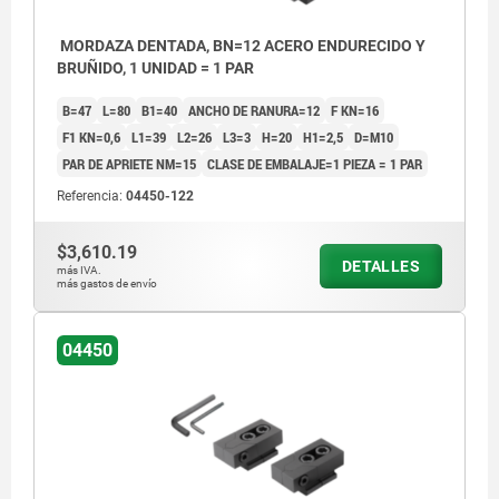
MORDAZA DENTADA, BN=12 ACERO ENDURECIDO Y
BRUÑIDO, 1 UNIDAD = 1 PAR
B=47
L=80
B1=40
ANCHO DE RANURA=12
F KN=16
F1 KN=0,6
L1=39
L2=26
L3=3
H=20
H1=2,5
D=M10
PAR DE APRIETE NM=15
CLASE DE EMBALAJE=1 PIEZA = 1 PAR
Referencia:
04450-122
$3,610.19
DETALLES
más IVA.
más gastos de envío
04450