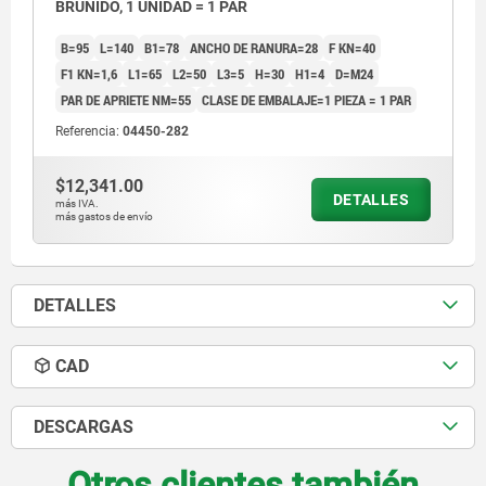
BRUÑIDO, 1 UNIDAD = 1 PAR
B=95
L=140
B1=78
ANCHO DE RANURA=28
F KN=40
F1 KN=1,6
L1=65
L2=50
L3=5
H=30
H1=4
D=M24
PAR DE APRIETE NM=55
CLASE DE EMBALAJE=1 PIEZA = 1 PAR
Referencia:
04450-282
$12,341.00
DETALLES
más IVA.
más gastos de envío
DETALLES
CAD
DESCARGAS
Otros clientes también