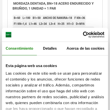
MORDAZA DENTADA, BN=18 ACERO ENDURECIDO Y
BRUÑIDO, 1 UNIDAD = 1 PAR
B=60
L=100
B1=50
ANCHO DE RANURA=18
F KN=36
F1 KN=1,4
L1=46
L2=34
L3=4
H=25
H1=3
D=M16
PAR DE APRIETE NM=36
CLASE DE EMBALAJE=1 PIEZA = 1 PAR
Referencia:
04450-182
Consentimiento
Detalles
Acerca de las cookies
$4,843.69
DETALLES
más IVA.
más gastos de envío
Esta página web usa cookies
04450
Las cookies de este sitio web se usan para personalizar
el contenido y los anuncios, ofrecer funciones de redes
sociales y analizar el tráfico. Además, compartimos
información sobre el uso que haga del sitio web con
nuestros partners de redes sociales, publicidad y análisis
web, quienes pueden combinarla con otra información
que les haya proporcionado o que hayan recopilado a