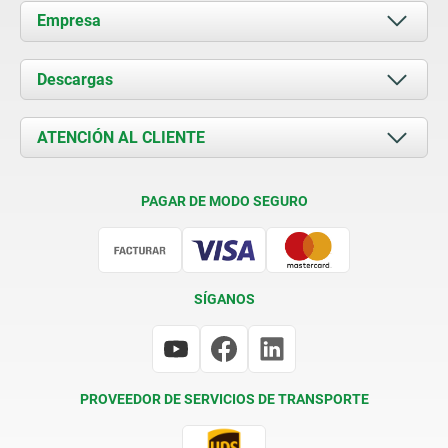
Empresa
Acerca de nosotros
Descargas
Novedades
Documents
ATENCIÓN AL CLIENTE
Contacto
Condiciones de entrega
PAGAR DE MODO SEGURO
Certificación
SÍGANOS
PROVEEDOR DE SERVICIOS DE TRANSPORTE