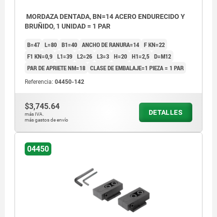
MORDAZA DENTADA, BN=14 ACERO ENDURECIDO Y
BRUÑIDO, 1 UNIDAD = 1 PAR
B=47
L=80
B1=40
ANCHO DE RANURA=14
F KN=22
F1 KN=0,9
L1=39
L2=26
L3=3
H=20
H1=2,5
D=M12
PAR DE APRIETE NM=18
CLASE DE EMBALAJE=1 PIEZA = 1 PAR
Referencia:
04450-142
$3,745.64
DETALLES
más IVA.
más gastos de envío
04450