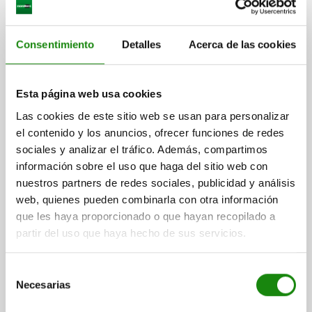
Consentimiento
Detalles
Acerca de las cookies
PLACA DEL ADAPTADOR PERFORADO TAMAÑO DE
Esta página web usa cookies
SISTEMA 16 440X100X30, FORMA:B, G=M16, G1=M16,
Las cookies de este sitio web se usan para personalizar
ACERO BRUÑIDO
el contenido y los anuncios, ofrecer funciones de redes
B=100
L=440
H=30
G=M16
G1=M16
sociales y analizar el tráfico. Además, compartimos
TAMAÑO=TAMAÑO DE SISTEMA 16
FORMA=B
B1=50
D=25
información sobre el uso que haga del sitio web con
D1=20
D2=13
H1=5,5
H2=12,6
L1=40
L2=80
L3=120
nuestros partners de redes sociales, publicidad y análisis
L4=160
L5=200
L6=63
L7=100
L8=125
L9=150
L10=189
web, quienes pueden combinarla con otra información
Referencia:
04486-04-164401001
que les haya proporcionado o que hayan recopilado a
partir del uso que haya hecho de sus servicios.
$14,538.30
DETALLES
más IVA.
más gastos de envío
Selección
Necesarias
de
consentimiento