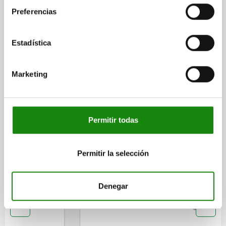
DETALLES
Preferencias
CAD
Estadística
DESCARGAS
Marketing
Otros clientes también
compraron
Permitir todas
04624
Permitir la selección
Denegar