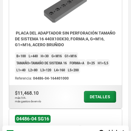
PLACA DEL ADAPTADOR SIN PERFORACIÓN TAMAÑO
DE SISTEMA 16 440X100X30, FORMA:A, G=M16,
G1=M16, ACERO BRUÑIDO
B=100
L=440
H=30
G=M16
G1=M16
TAMAÑO=TAMAÑO DE SISTEMA 16
FORMA=A
D=25
H1=5,5
L1=40
L2=80
L3=120
L4=160
L5=200
Referencia:
04486-04-164401000
$11,468.10
DETALLES
más IVA.
más gastos de envío
04486-04 SG16