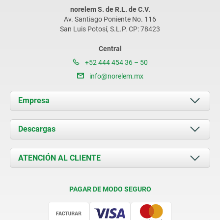
norelem S. de R.L. de C.V.
Av. Santiago Poniente No. 116
San Luis Potosí, S.L.P. CP: 78423
Central
+52 444 454 36 – 50
info@norelem.mx
Empresa
Acerca de nosotros
Descargas
Novedades
Documents
ATENCIÓN AL CLIENTE
Contacto
Condiciones de entrega
PAGAR DE MODO SEGURO
Certificación