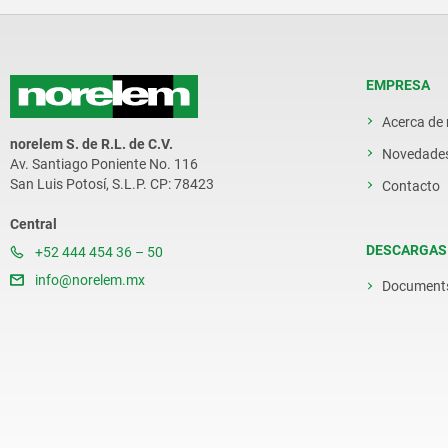
EMPRESA
Acerca de
norelem S. de R.L. de C.V.
Novedade
Av. Santiago Poniente No. 116
San Luis Potosí, S.L.P. CP: 78423
Contacto
Central
DESCARGAS
+52 444 454 36 – 50
info@norelem.mx
Document