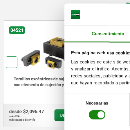
O
04521
04440
Consentimiento
Esta página web usa cookie
Las cookies de este sitio we
y analizar el tráfico. Ademá
redes sociales, publicidad y
Tornillos excéntricos de sujeción
Garras de
que hayan recopilado a parti
con elemento de sujeción y tope
Selección
Necesarias
de
consentimiento
desde
$2,096.47
desde
$1,
DETALLES
más IVA.
más IVA.
más gastos de envío
más gastos de en