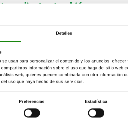
tros clientes también comprar
04440
Detalles
s
b se usan para personalizar el contenido y los anuncios, ofrecer
s, compartimos información sobre el uso que haga del sitio web 
 análisis web, quienes pueden combinarla con otra información q
 sujeción redondas
Garras de sujeción
r del uso que haya hecho de sus servicios.
Preferencias
Estadística
240.43
desde
$875.31
DETALLES
D
más IVA.
vío
más gastos de envío