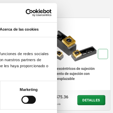
on
04444
Acerca de las cookies
 funciones de redes sociales
con nuestros partners de
ue les haya proporcionado o
Tornillos excéntricos de sujeción
con elemento de sujeción con
soporte desplazable
Marketing
desde
$2,575.36
ETALLES
DETALLES
más IVA.
más gastos de envío