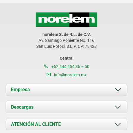
norelem S. de R.L. de C.V.
Av. Santiago Poniente No. 116
San Luis Potosí, S.L.P. CP: 78423
Central
+52 444 454 36 – 50
info@norelem.mx
Empresa
Acerca de nosotros
Descargas
Novedades
Documents
ATENCIÓN AL CLIENTE
Contacto