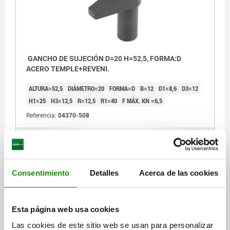
GANCHO DE SUJECIÓN D=20 H=52,5, FORMA:D
ACERO TEMPLE+REVENI.
ALTURA=52,5
DIÁMETRO=20
FORMA=D
B=12
D1=8,6
D3=12
H1=25
H3=12,5
R=12,5
R1=40
F MÁX. KN =6,5
Referencia:
04370-508
$1,199.18
DETALLES
más IVA.
más gastos de envío
Consentimiento
Detalles
Acerca de las cookies
04370 D
Esta página web usa cookies
Las cookies de este sitio web se usan para personalizar