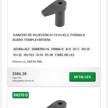
GANCHO DE SUJECIÓN D=16 H=42,5, FORMA:D
ACERO TEMPLE+REVENI.
ALTURA=42,5
DIÁMETRO=16
FORMA=D
B=9
D1=7
D3=10
H1=22
H3=10,5
R=10
R1=30
F MÁX. KN =4,5
Referencia:
04370-506
$986.38
DETALLES
más IVA.
más gastos de envío
04370 D