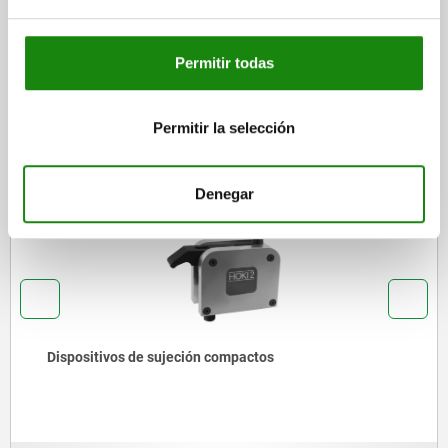
DESCARGAS
Otros clientes también
Permitir todas
compraron
Permitir la selección
04371
Denegar
Ganchos de sujeción con collar