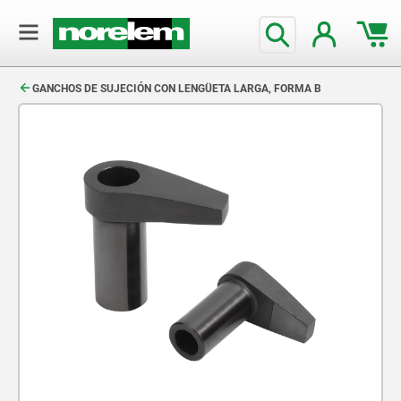
text.skipToContent
text.skipToNavigation
GANCHOS DE SUJECIÓN CON LENGÜETA LARGA, FORMA B