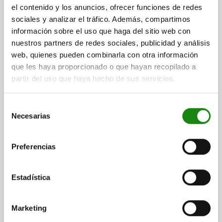
el contenido y los anuncios, ofrecer funciones de redes
sociales y analizar el tráfico. Además, compartimos
información sobre el uso que haga del sitio web con
GANCHO DE SUJECIÓN D=25 H=66,5, FORMA:D
nuestros partners de redes sociales, publicidad y análisis
ACERO TEMPLE+REVENI.
web, quienes pueden combinarla con otra información
que les haya proporcionado o que hayan recopilado a
ALTURA=66,5
DIÁMETRO=25
FORMA=D
B=18
D1=10,6
D3=14
partir del uso que haya hecho de sus servicios.
H1=32
H3=16,5
R=16
R1=50
F MÁX. KN =11,8
Referencia:
04370-510
Selección
Necesarias
de
$1,641.96
DETALLES
consentimiento
más IVA.
más gastos de envío
Preferencias
DETALLES
Estadística
CAD
Marketing