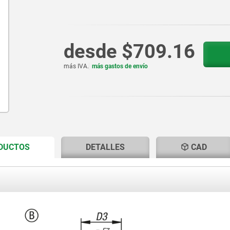
desde
$709.16
más IVA.
más gastos de envío
CURRENT
CURRENT
ODUCTOS
DETALLES
CAD
TAB:
TAB: