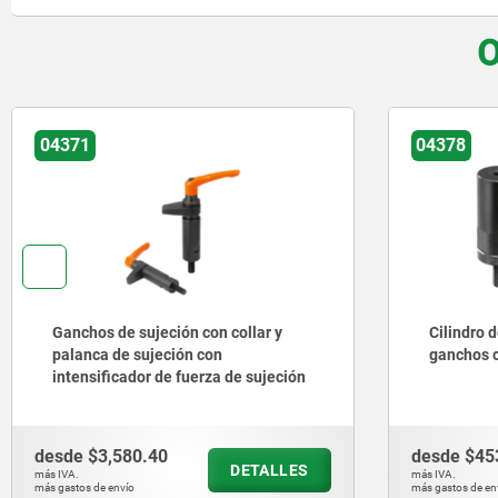
O
04371
04378
Ganchos de sujeción con collar y
Cilindro d
palanca de sujeción con
ganchos c
intensificador de fuerza de sujeción
desde
$3,580.40
desde
$45
DETALLES
más IVA.
más IVA.
más gastos de envío
más gastos de en