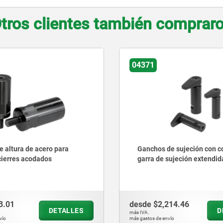
tros clientes también comprar
04371
e altura de acero para
Ganchos de sujeción con co
ierres acodados
garra de sujeción extendid
3.01
desde
$2,214.46
DETALLES
D
más IVA.
vío
más gastos de envío