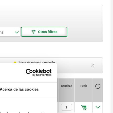
rma
ágono
Plazo de entrega a petición
Actualmente agotado
Disponibilidad
CAD
Cantidad
Pedir
Acerca de las cookies
Par de
Precio
apriete máx.
Nm
29,4
$709.16