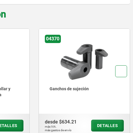
on
04370
llar y
Ganchos de sujeción
a
desde
$634.21
ETALLES
DETALLES
más IVA.
más gastos de envío