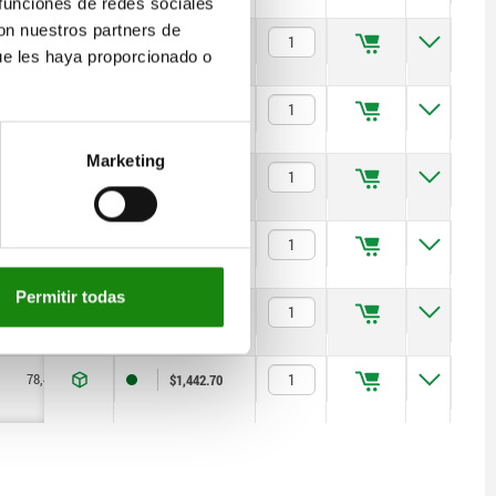
 funciones de redes sociales
con nuestros partners de
39,2
$812.41
ue les haya proporcionado o
39,2
$878.02
Marketing
49
$1,018.89
49
$1,113.41
Permitir todas
78,4
$1,320.49
78,4
$1,442.70