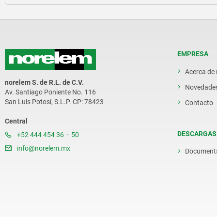
EMPRESA
Acerca de
norelem S. de R.L. de C.V.
Novedade
Av. Santiago Poniente No. 116
San Luis Potosí, S.L.P. CP: 78423
Contacto
Central
DESCARGAS
+52 444 454 36 – 50
info@norelem.mx
Document