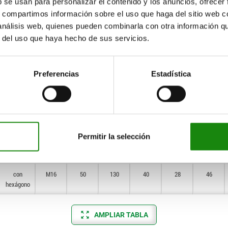
b se usan para personalizar el contenido y los anuncios, ofrecer
s, compartimos información sobre el uso que haga del sitio web 
con
M12
32
93
30
21
30
 análisis web, quienes pueden combinarla con otra información q
hexágono
r del uso que haya hecho de sus servicios.
con
M12
32
110
30
23
30
hexágono
Preferencias
Estadística
con
M12
40
110
40
25
36
hexágono
con
M12
40
130
40
28
36
hexágono
Permitir la selección
con
M16
50
110
40
25
46
hexágono
con
M16
50
130
40
28
46
hexágono
AMPLIAR TABLA