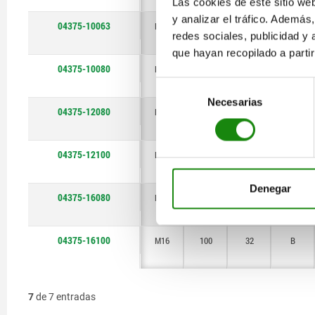
Las cookies de este sitio we
y analizar el tráfico. Ademá
04375-10063
M10
63
20
B
redes sociales, publicidad y
que hayan recopilado a parti
04375-10080
M10
80
20
B
Selección
Necesarias
de
04375-12080
M12
80
25
B
consentimiento
04375-12100
M12
100
25
B
Denegar
04375-16080
M16
80
32
B
04375-16100
M16
100
32
B
7
de 7 entradas