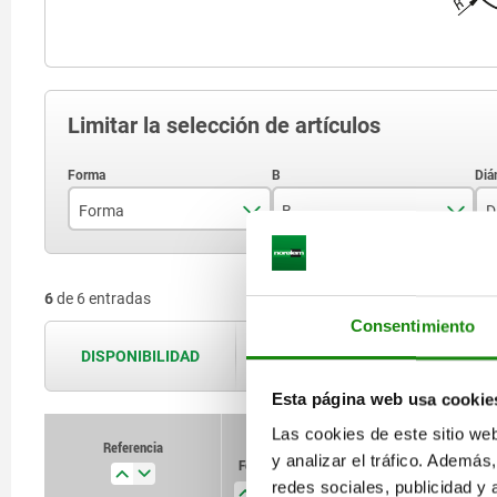
Limitar la selección de artículos
Forma
B
D
E
9
6
de 6 entradas
F
12
Consentimiento
18
DISPONIBILIDAD
Las disponibilidades se actualizan var
Esta página web usa cookie
Las cookies de este sitio we
Referencia
Referencia
y analizar el tráfico. Ademá
Forma
Forma
B
B
D
D
D1
D1
redes sociales, publicidad y