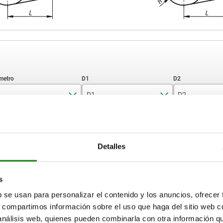
D1
D2
16
7
11
AMPLIAR TABLA
20
8,6
15
Detalles
25
10,6
18
15-17 días
ias veces al día a intervalos regulares.
17+ días
s
b se usan para personalizar el contenido y los anuncios, ofrecer
s, compartimos información sobre el uso que haga del sitio web 
D2
D2
D3
D3
D4
D4
H
H
H1
H1
H2
H2
H3
H3
 análisis web, quienes pueden combinarla con otra información q