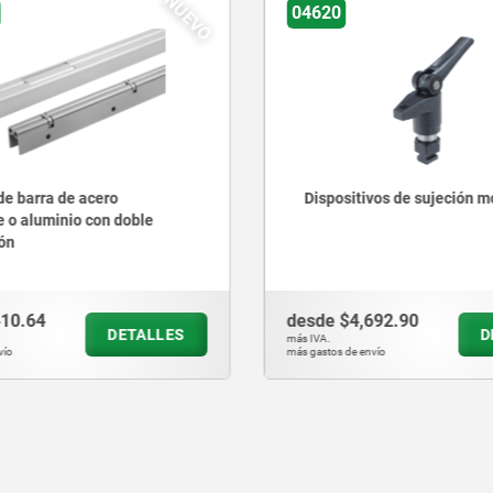
NUEVO
04620
 acero
Dispositivos de sujeción montados
 con doble
desde
$4,692.90
DETALLES
DETALLES
más IVA.
más gastos de envío