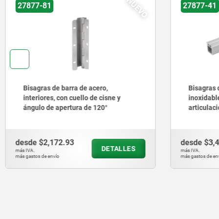
NUEVO
7-81
27877-41
gras de barra de acero,
Bisagras de barra de
riores, con cuello de cisne y
inoxidable o aluminio
lo de apertura de 120°
articulación
e
$2,172.93
desde
$3,410.64
DETALLES
más IVA.
s de envío
más gastos de envío