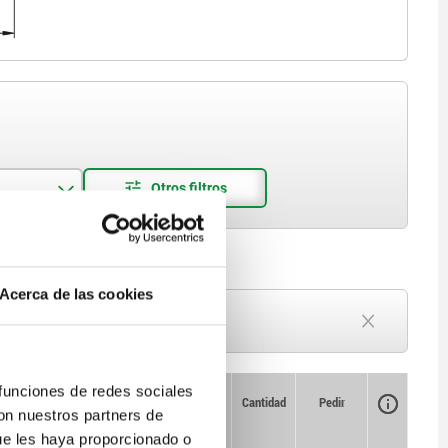
Acerca de las cookies
Plazo de entrega a petición
Actualmente agotado
 funciones de redes sociales
Disponibilidad
Disponibilidad
CAD
CAD
Cantidad
Cantidad
Pedir
Pedir
con nuestros partners de
L
L
R
R
R1
R1
F máx.
F máx.
Precio
Precio
kN
kN
ue les haya proporcionado o