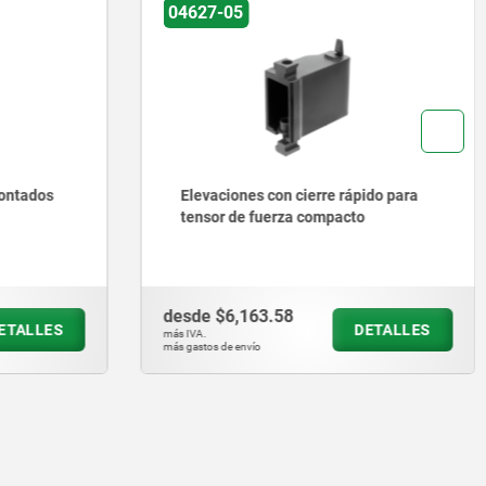
04627-05
043
Elevaciones con cierre rápido para
Ga
tensor de fuerza compacto
pa
desde
$6,163.58
des
DETALLES
más IVA.
más IV
más gastos de envío
más gas