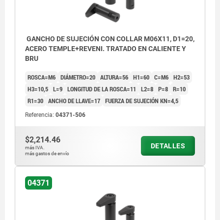
GANCHO DE SUJECIÓN CON COLLAR M06X11, D1=20,
ACERO TEMPLE+REVENI. TRATADO EN CALIENTE Y
BRU
ROSCA=M6
DIÁMETRO=20
ALTURA=56
H1=60
C=M6
H2=53
H3=10,5
L=9
LONGITUD DE LA ROSCA=11
L2=8
P=8
R=10
R1=30
ANCHO DE LLAVE=17
FUERZA DE SUJECIÓN KN=4,5
Referencia:
04371-506
$2,214.46
DETALLES
más IVA.
más gastos de envío
04371