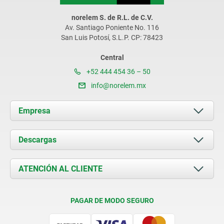
norelem S. de R.L. de C.V.
Av. Santiago Poniente No. 116
San Luis Potosí, S.L.P. CP: 78423
Central
+52 444 454 36 – 50
info@norelem.mx
Empresa
Acerca de nosotros
Descargas
Novedades
Documents
ATENCIÓN AL CLIENTE
Contacto
Condiciones de entrega
PAGAR DE MODO SEGURO
Certificación