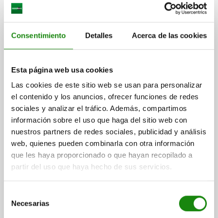
Consentimiento
Detalles
Acerca de las cookies
GANCHO DE SUJECIÓN CON COLLAR M10X15, D1=25,
ACERO TEMPLE+REVENI. TRATADO EN CALIENTE Y
Esta página web usa cookies
BRU
Las cookies de este sitio web se usan para personalizar
ROSCA=M10
DIÁMETRO=25
ALTURA=72
H1=79
C=M8
H2=67
el contenido y los anuncios, ofrecer funciones de redes
H3=12,5
L=12
LONGITUD DE LA ROSCA=15
L2=10
P=10
sociales y analizar el tráfico. Además, compartimos
R=12,5
R1=40
ANCHO DE LLAVE=19
información sobre el uso que haga del sitio web con
FUERZA DE SUJECIÓN KN=6,5
nuestros partners de redes sociales, publicidad y análisis
Referencia:
04371-510
web, quienes pueden combinarla con otra información
que les haya proporcionado o que hayan recopilado a
$2,620.51
partir del uso que haya hecho de sus servicios.
DETALLES
más IVA.
más gastos de envío
Selección
Necesarias
de
04371
consentimiento