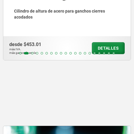
Dispositivos de sujeción montados
desde
$4,692.90
ALLES
DE
más IVA.
más gastos de envío