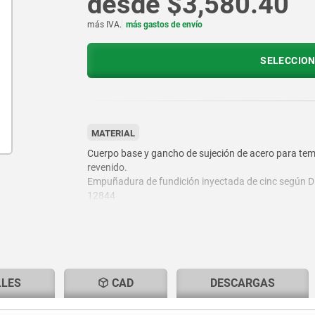
desde
$3,580.40
más IVA.
más gastos de envío
SELECCION
MATERIAL
Cuerpo base y gancho de sujeción de acero para tem
revenido.
Empuñadura de fundición inyectada de cinc según 
12844
Partes de acero del intensificador de fuerza de sujec
clase de resistencia 5.8
LLES
CAD
DESCARGAS