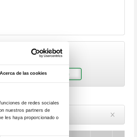
Acerca de las cookies
 funciones de redes sociales
con nuestros partners de
Plazo de entrega a petición
ue les haya proporcionado o
Actualmente agotado