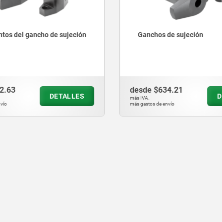
tos del gancho de sujeción
Ganchos de sujeción
2.63
desde
$634.21
DETALLES
D
más IVA.
vío
más gastos de envío