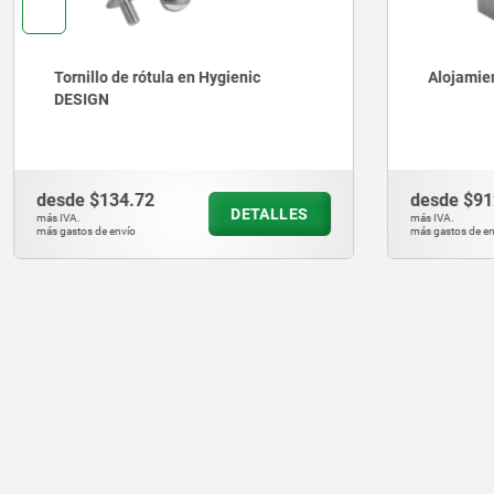
Tornillo de rótula en Hygienic
Alojamien
DESIGN
desde
$134.72
desde
$91
DETALLES
más IVA.
más IVA.
más gastos de envío
más gastos de en