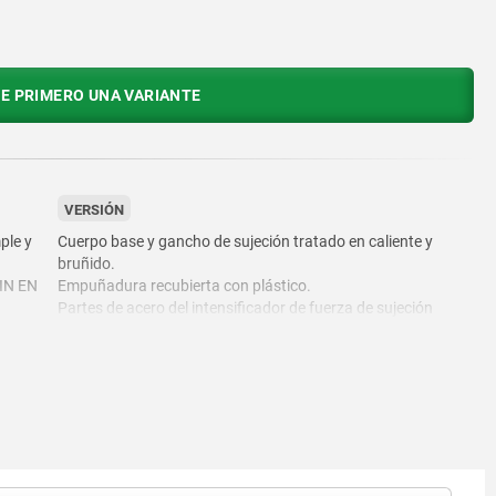
E PRIMERO UNA VARIANTE
VERSIÓN
ple y
Cuerpo base y gancho de sujeción tratado en caliente y
bruñido.
DIN EN
Empuñadura recubierta con plástico.
Partes de acero del intensificador de fuerza de sujeción
ión con
bruñidas.
Rodamiento de agujas axial con arandelas de apoyo
endurecidas y pulidas.