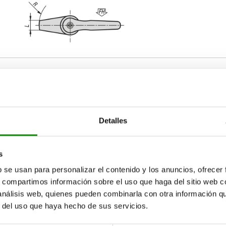
Detalles
H
H1
25
72
79
s
AMPLIAR TABLA
30
88
96
b se usan para personalizar el contenido y los anuncios, ofrecer
s, compartimos información sobre el uso que haga del sitio web 
15-17 días
ias veces al día a intervalos regulares.
 análisis web, quienes pueden combinarla con otra información q
17+ días
r del uso que haya hecho de sus servicios.