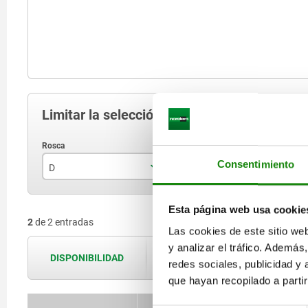
Limitar la selección de artículos
Consentimiento
D
D1
P
M10
25
Esta página web usa cookie
2
de 2 entradas
M12
32
Las cookies de este sitio we
y analizar el tráfico. Ademá
DISPONIBILIDAD
Las disponibilidades se actualizan var
redes sociales, publicidad y
que hayan recopilado a parti