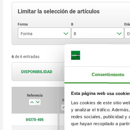
Limitar la selección de artículos
Forma
B
D
C
9
6
de 6 entradas
D
12
18
DISPONIBILIDAD
Las disponibilidades se actualizan var
Consentimiento
Esta página web usa cookie
Referencia
Forma
B
D
D1
Las cookies de este sitio we
y analizar el tráfico. Ademá
redes sociales, publicidad y
04370-406
C
9
16
7
que hayan recopilado a parti