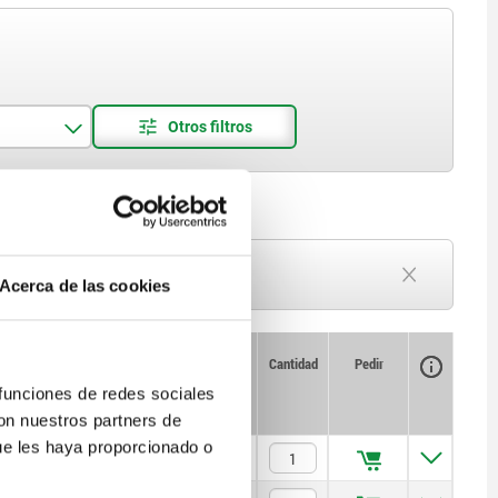
Plazo de entrega a petición
Acerca de las cookies
Actualmente agotado
Disponibilidad
CAD
Cantidad
Pedir
R1
F máx.
Precio
 funciones de redes sociales
kN
con nuestros partners de
ue les haya proporcionado o
30
4,5
$981.86