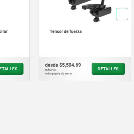
r
Tensor de fuerza
desde
$5,504.69
LLES
DETALLES
más IVA.
más gastos de envío