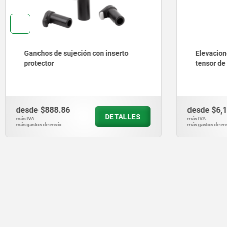
Ganchos de sujeción con inserto
Elevaciones c
protector
tensor de fu
desde
$888.86
desde
$6,163
DETALLES
más IVA.
más IVA.
más gastos de envío
más gastos de envío