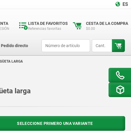
ES
ENTA
LISTA DE FAVORITOS
CESTA DE LA COMPRA
SESIÓN
Referencias favoritas
$0.00
productCode
qty
Pedido directo
NGÜETA LARGA
üeta larga
SELECCIONE PRIMERO UNA VARIANTE