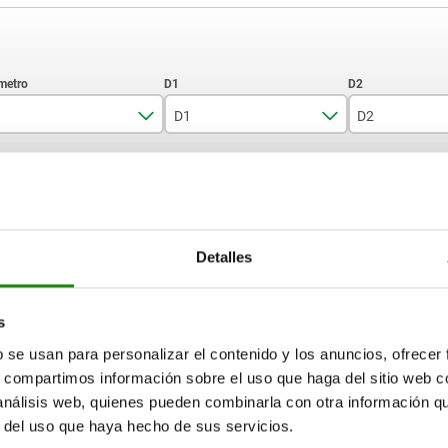
D1
D2
16
7
11
AMPLIAR TABLA
20
8,6
15
25
10,6
18
15-17 días
ias veces al día a intervalos regulares.
Detalles
17+ días
s
D2
D3
H
H1
H2
H3
R
b se usan para personalizar el contenido y los anuncios, ofrecer
s, compartimos información sobre el uso que haga del sitio web 
 análisis web, quienes pueden combinarla con otra información q
11
10
42,5
22
6
10,5
10
r del uso que haya hecho de sus servicios.