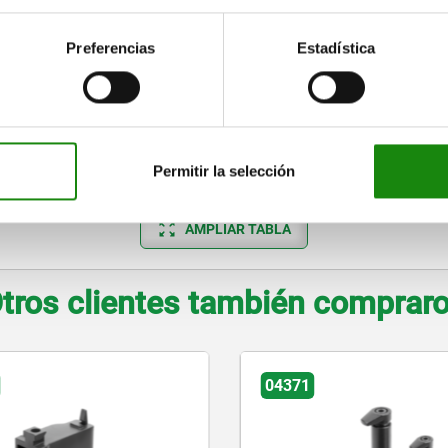
15
12
52,5
25
8
12,5
12,5
18
14
66,5
32
10
16,5
16
Preferencias
Estadística
—
10
42,5
22
—
10,5
10
—
12
52,5
25
—
12,5
12,5
—
14
66,5
32
—
16,5
16
Permitir la selección
AMPLIAR TABLA
tros clientes también comprar
04371