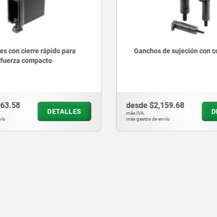
on cierre rápido para
Ganchos de sujeción con colla
erza compacto
.58
desde
$2,159.68
DETALLES
DETA
más IVA.
más gastos de envío