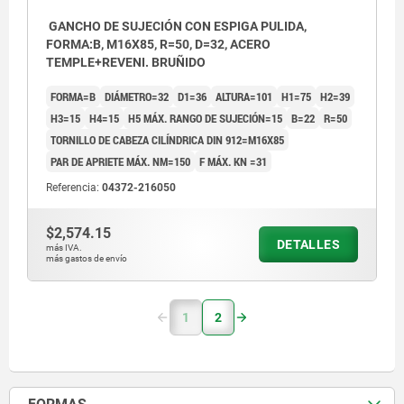
GANCHO DE SUJECIÓN CON ESPIGA PULIDA,
FORMA:B, M16X85, R=50, D=32, ACERO
TEMPLE+REVENI. BRUÑIDO
FORMA=B
DIÁMETRO=32
D1=36
ALTURA=101
H1=75
H2=39
H3=15
H4=15
H5 MÁX. RANGO DE SUJECIÓN=15
B=22
R=50
TORNILLO DE CABEZA CILÍNDRICA DIN 912=M16X85
PAR DE APRIETE MÁX. NM=150
F MÁX. KN =31
Referencia:
04372-216050
$2,574.15
DETALLES
más IVA.
más gastos de envío
1
2