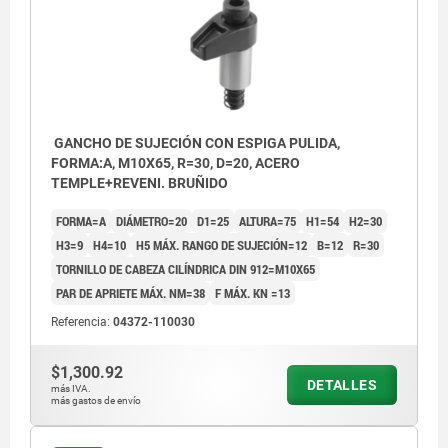
GANCHO DE SUJECIÓN CON ESPIGA PULIDA,
FORMA:A, M10X65, R=30, D=20, ACERO
TEMPLE+REVENI. BRUÑIDO
FORMA=A
DIÁMETRO=20
D1=25
ALTURA=75
H1=54
H2=30
H3=9
H4=10
H5 MÁX. RANGO DE SUJECIÓN=12
B=12
R=30
TORNILLO DE CABEZA CILÍNDRICA DIN 912=M10X65
PAR DE APRIETE MÁX. NM=38
F MÁX. KN =13
Referencia:
04372-110030
$1,300.92
DETALLES
más IVA.
más gastos de envío