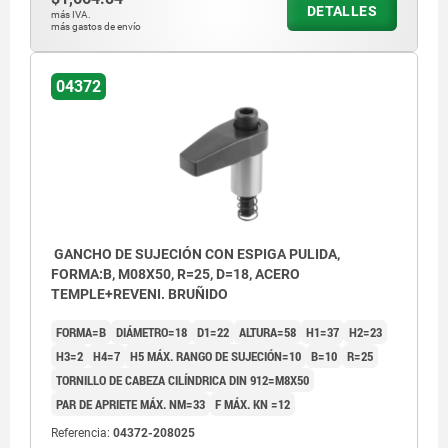
DETALLES
más IVA.
más gastos de envío
04372
GANCHO DE SUJECIÓN CON ESPIGA PULIDA,
FORMA:B, M08X50, R=25, D=18, ACERO
TEMPLE+REVENI. BRUÑIDO
FORMA=B
DIÁMETRO=18
D1=22
ALTURA=58
H1=37
H2=23
H3=2
H4=7
H5 MÁX. RANGO DE SUJECIÓN=10
B=10
R=25
TORNILLO DE CABEZA CILÍNDRICA DIN 912=M8X50
PAR DE APRIETE MÁX. NM=33
F MÁX. KN =12
Referencia:
04372-208025