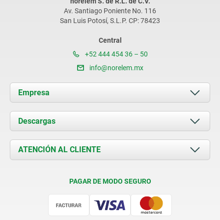
norelem S. de R.L. de C.V.
Av. Santiago Poniente No. 116
San Luis Potosí, S.L.P. CP: 78423
Central
+52 444 454 36 – 50
info@norelem.mx
Empresa
Acerca de nosotros
Descargas
Novedades
Documents
ATENCIÓN AL CLIENTE
Contacto
Condiciones de entrega
PAGAR DE MODO SEGURO
Certificación