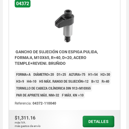
04372
GANCHO DE SUJECIÓN CON ESPIGA PULIDA,
FORMA:A, M10X65, R=40, D=20, ACERO
TEMPLE+REVENI. BRUÑIDO
FORMA=A
DIÁMETRO=20
D1=25
ALTURA=75
H1=54
H2=30
H3=9
H4=10
H5 MÁX. RANGO DE SUJECIÓN=12
B=12
R=40
TORNILLO DE CABEZA CILÍNDRICA DIN 912=M10X65
PAR DE APRIETE MÁX. NM=32
F MÁX. KN =10
Referencia:
04372-110040
$1,311.16
DETALLES
más IVA.
más gastos de envío