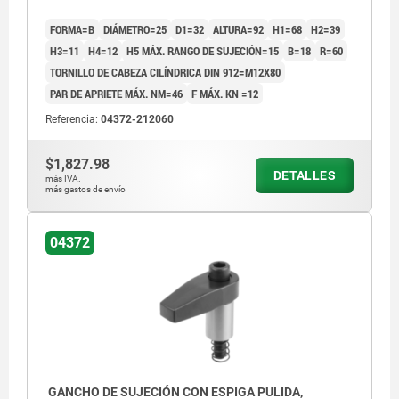
FORMA=B
DIÁMETRO=25
D1=32
ALTURA=92
H1=68
H2=39
H3=11
H4=12
H5 MÁX. RANGO DE SUJECIÓN=15
B=18
R=60
TORNILLO DE CABEZA CILÍNDRICA DIN 912=M12X80
PAR DE APRIETE MÁX. NM=46
F MÁX. KN =12
Referencia:
04372-212060
$1,827.98
DETALLES
más IVA.
más gastos de envío
04372
GANCHO DE SUJECIÓN CON ESPIGA PULIDA,