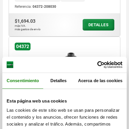
Referencia:
04372-208030
$1,694.03
DETALLES
más IVA.
más gastos de envío
04372
Consentimiento
Detalles
Acerca de las cookies
GANCHO DE SUJECIÓN CON ESPIGA PULIDA,
FORMA:B, M12X80, R=40, D=25, ACERO
Esta página web usa cookies
TEMPLE+REVENI. BRUÑIDO
Las cookies de este sitio web se usan para personalizar
FORMA=B
DIÁMETRO=25
D1=32
ALTURA=92
H1=66
H2=39
el contenido y los anuncios, ofrecer funciones de redes
H3=11
H4=12
H5 MÁX. RANGO DE SUJECIÓN=15
B=18
R=40
sociales y analizar el tráfico. Además, compartimos