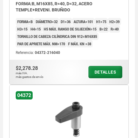
FORMA:B, M16X85, R=40, D=32, ACERO
TEMPLE+REVENI. BRUÑIDO
FORMA=B
DIÁMETRO=32
D1=36
ALTURA=101
H1=75
H2=39
H3=15
H4=15
H5 MÁX. RANGO DE SUJECIÓN=15
B=22
R=40
TORNILLO DE CABEZA CILÍNDRICA DIN 912=M16X85
PAR DE APRIETE MÁX. NM=170
F MÁX. KN =38
Referencia:
04372-216040
$2,278.28
DETALLES
más IVA.
más gastos de envío
04372