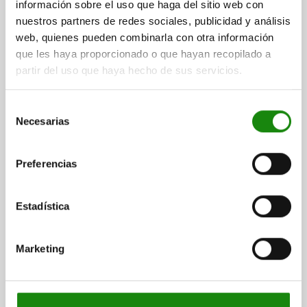
TORNILLO DE CABEZA CILÍNDRICA DIN 912=M12X80
información sobre el uso que haga del sitio web con
PAR DE APRIETE MÁX. NM=60
F MÁX. KN =18
nuestros partners de redes sociales, publicidad y análisis
web, quienes pueden combinarla con otra información
Referencia:
04372-212040
que les haya proporcionado o que hayan recopilado a
partir del uso que haya hecho de sus servicios.
$1,680.78
DETALLES
más IVA.
más gastos de envío
Selección
Necesarias
de
04372
consentimiento
Preferencias
Estadística
Marketing
GANCHO DE SUJECIÓN CON ESPIGA PULIDA,
FORMA:B, M12X80, R=50, D=25, ACERO
TEMPLE+REVENI. BRUÑIDO
FORMA=B
DIÁMETRO=25
D1=32
ALTURA=92
H1=68
H2=39