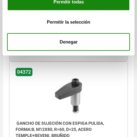
Permitir todas
H3=11
H4=12
H5 MÁX. RANGO DE SUJECIÓN=15
B=18
R=50
TORNILLO DE CABEZA CILÍNDRICA DIN 912=M12X80
PAR DE APRIETE MÁX. NM=50
F MÁX. KN =14
Permitir la selección
Referencia:
04372-212050
Denegar
$1,789.75
DETALLES
más IVA.
más gastos de envío
04372
GANCHO DE SUJECIÓN CON ESPIGA PULIDA,
FORMA:B, M12X80, R=60, D=25, ACERO
TEMPLE+REVENI. BRUÑIDO