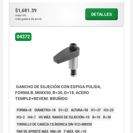
$1,681.39
DETALLES
más IVA.
más gastos de envío
04372
GANCHO DE SUJECIÓN CON ESPIGA PULIDA,
FORMA:B, M08X50, R=30, D=18, ACERO
TEMPLE+REVENI. BRUÑIDO
FORMA=B
DIÁMETRO=18
D1=22
ALTURA=58
H1=37
H2=23
H3=2
H4=7
H5 MÁX. RANGO DE SUJECIÓN=10
B=10
R=30
TORNILLO DE CABEZA CILÍNDRICA DIN 912=M8X50
PAR DE APRIETE MÁX. NM=30
F MÁX. KN =10