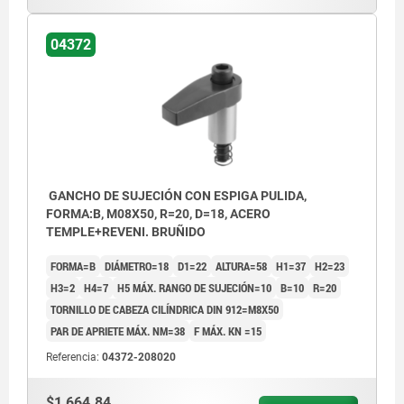
04372
GANCHO DE SUJECIÓN CON ESPIGA PULIDA,
FORMA:B, M08X50, R=20, D=18, ACERO
TEMPLE+REVENI. BRUÑIDO
FORMA=B
DIÁMETRO=18
D1=22
ALTURA=58
H1=37
H2=23
H3=2
H4=7
H5 MÁX. RANGO DE SUJECIÓN=10
B=10
R=20
TORNILLO DE CABEZA CILÍNDRICA DIN 912=M8X50
PAR DE APRIETE MÁX. NM=38
F MÁX. KN =15
Referencia:
04372-208020
$1,664.84