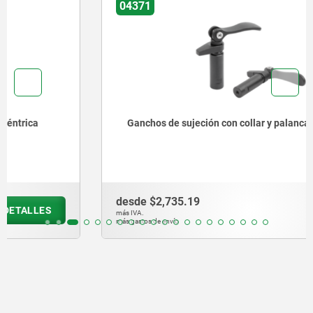
04371
Ganchos de sujeción con collar y palanca excéntrica
desde
$2,735.19
DETALLES
más IVA.
más gastos de envío