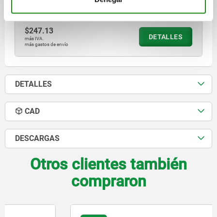
Referencia:
04631-043
$247.13
DETALLES
más IVA.
más gastos de envío
DETALLES
CAD
DESCARGAS
Otros clientes también
compraron