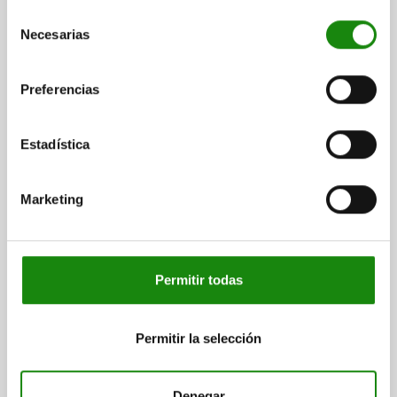
FORMA:A LISO 25X36X28, ACERO INOXIDABLE
Selección
FORMA=A
ANCHURA=36
B1=26
ALTURA=28
LONGITUD=25
Necesarias
de
consentimiento
Referencia:
04631-036
Preferencias
$213.42
DETALLES
más IVA.
más gastos de envío
Estadística
04631 A
Marketing
Permitir todas
PIEZA DE PRESIÓN PARA TENSOR DE FUERZA,
Permitir la selección
FORMA:A LISO 28X43X29, ACERO INOXIDABLE
FORMA=A
ANCHURA=43
B1=31,5
ALTURA=29
LONGITUD=28
Denegar