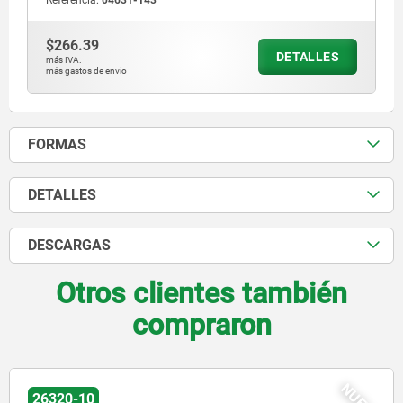
Referencia:
04631-143
$266.39
DETALLES
más IVA.
más gastos de envío
FORMAS
DETALLES
DESCARGAS
Otros clientes también
compraron
NUEVO
26301