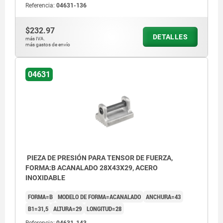
Referencia:
04631-136
$232.97
DETALLES
más IVA.
más gastos de envío
04631
PIEZA DE PRESIÓN PARA TENSOR DE FUERZA,
FORMA:B ACANALADO 28X43X29, ACERO
INOXIDABLE
FORMA=B
MODELO DE FORMA=ACANALADO
ANCHURA=43
B1=31,5
ALTURA=29
LONGITUD=28