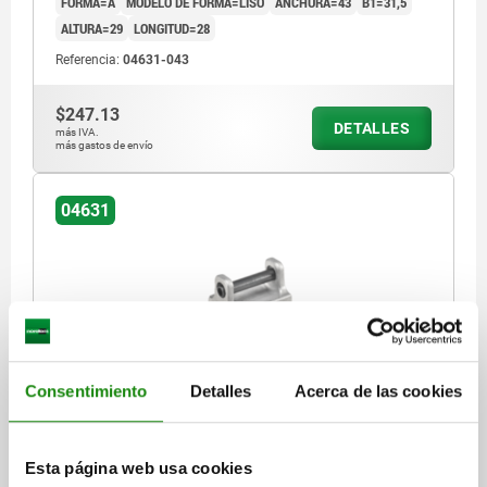
FORMA=A
MODELO DE FORMA=LISO
ANCHURA=43
B1=31,5
ALTURA=29
LONGITUD=28
Referencia:
04631-043
$247.13
DETALLES
más IVA.
más gastos de envío
04631
Consentimiento
Detalles
Acerca de las cookies
PIEZA DE PRESIÓN PARA TENSOR DE FUERZA,
FORMA:B ACANALADO 12X19X14, ACERO
INOXIDABLE
Esta página web usa cookies
FORMA=B
MODELO DE FORMA=ACANALADO
ANCHURA=19