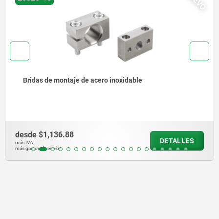
acero inoxidable
Amortiguadores indu
inoxidable
desde
$5,145.00
DETALLES
más IVA.
más gastos de envío