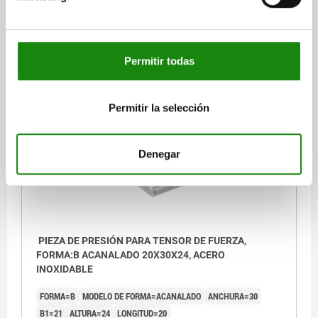
B1=19
ALTURA=19,5
LONGITUD=18
Referencia:
04631-125
$199.26
Permitir todas
DETALLES
más IVA.
más gastos de envío
Permitir la selección
04631
Denegar
PIEZA DE PRESIÓN PARA TENSOR DE FUERZA,
FORMA:B ACANALADO 20X30X24, ACERO
INOXIDABLE
FORMA=B
MODELO DE FORMA=ACANALADO
ANCHURA=30
B1=21
ALTURA=24
LONGITUD=20