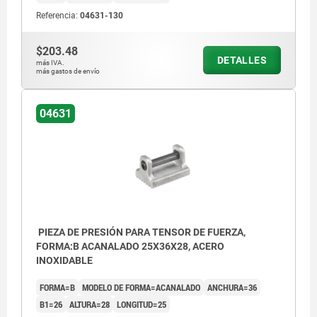
Referencia:
04631-130
$203.48
DETALLES
más IVA.
más gastos de envío
04631
PIEZA DE PRESIÓN PARA TENSOR DE FUERZA,
FORMA:B ACANALADO 25X36X28, ACERO
INOXIDABLE
FORMA=B
MODELO DE FORMA=ACANALADO
ANCHURA=36
B1=26
ALTURA=28
LONGITUD=25