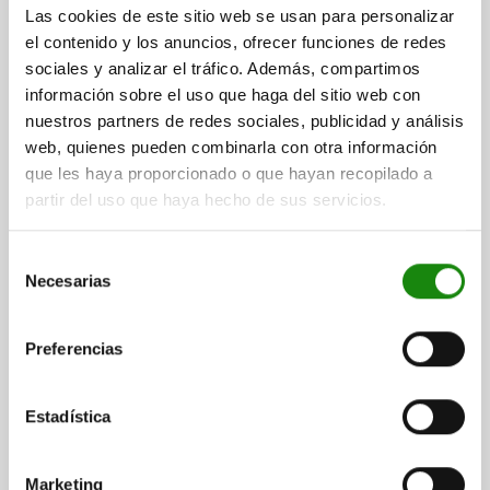
B1=13
ALTURA=14
LONGITUD=12
Las cookies de este sitio web se usan para personalizar
el contenido y los anuncios, ofrecer funciones de redes
Referencia:
04631-119
sociales y analizar el tráfico. Además, compartimos
información sobre el uso que haga del sitio web con
$198.06
DETALLES
nuestros partners de redes sociales, publicidad y análisis
más IVA.
más gastos de envío
web, quienes pueden combinarla con otra información
que les haya proporcionado o que hayan recopilado a
04631
partir del uso que haya hecho de sus servicios.
Selección
Necesarias
de
consentimiento
Preferencias
PIEZA DE PRESIÓN PARA TENSOR DE FUERZA,
FORMA:B ACANALADO 18X25X19,5, ACERO
Estadística
INOXIDABLE
FORMA=B
MODELO DE FORMA=ACANALADO
ANCHURA=25
Marketing