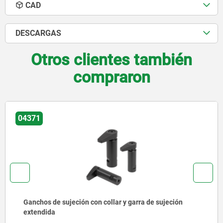
CAD
DESCARGAS
Otros clientes también
compraron
0463
os de sujeción con collar y garra de sujeción
Pie
ndida