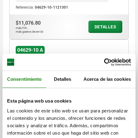
Referencia:
04629-10-1121301
$11,076.80
DETALLES
más IVA.
más gastos de envío
04629-10 A
Consentimiento
Detalles
Acerca de las cookies
Esta página web usa cookies
TENSOR DE FUERZA 3 ETAPAS, VERSIÓN LARGA,
FORMA:A CON BRAZO DE SUJECIÓN, M16, L=150,
Las cookies de este sitio web se usan para personalizar
B=75, H=116, ACERO TEMPLE+REVENI. NEGRO
el contenido y los anuncios, ofrecer funciones de redes
CINCADO
sociales y analizar el tráfico. Además, compartimos
VERSIÓN 1=VERSIÓN LARGA
ANCHO DE RANURA=18
información sobre el uso que haga del sitio web con
FUERZA DE SUJECIÓN KN=43
FORMA=A