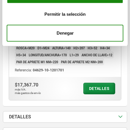
FORMA:A CON BRAZO DE SUJECIÓN, M20, L=170,
B=85, H=140, ACERO TEMPLE+REVENI. NEGRO
Permitir la selección
CINCADO
VERSIÓN 1=VERSIÓN LARGA
ANCHO DE RANURA=22
FUERZA DE SUJECIÓN KN=49
FORMA=A
Denegar
MODELO DE FORMA=CON BRAZO DE SUJECIÓN
H1=16-169
A MÍN.=68
A MÁX.=172
LONGITUD/ANCHURA=85
B1=25
ROSCA=M20
D1=M24
ALTURA=140
H2=207
H3=52
H4=34
H5=34
LONGITUD/ANCHURA=170
L1=29
ANCHO DE LLAVE=12
PAR DE APRIETE M1 NM=220
PAR DE APRIETE M2 NM=200
Referencia:
04629-10-1201701
$17,367.70
DETALLES
más IVA.
más gastos de envío
DETALLES