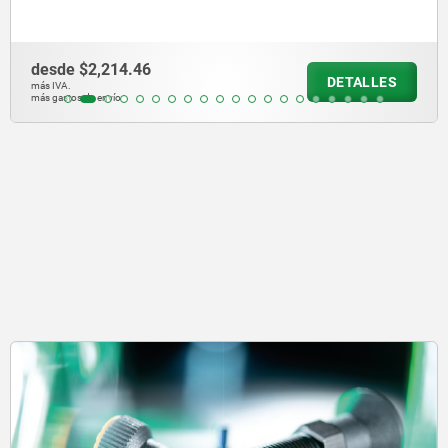
$2,214.46
desd
DETALLES
más IVA.
 de envío
más gast