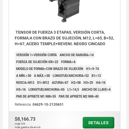
TENSOR DE FUERZA 3 ETAPAS, VERSIÓN CORTA,
FORMA:A CON BRAZO DE SUJECIÓN, M12, L=65, B=52,
H=67, ACERO TEMPLE+REVENI. NEGRO CINCADO
VERSIÓN 1=VERSIÓN CORTA
ANCHO DE RANURA=14
FUERZA DE SUJECIÓN KN=22
FORMA=A
MODELO DE FORMA=CON BRAZO DE SUJECIÓN
H1=9-74
A MÍN.=30
A MÁX.=58
LONGITUD/ANCHURA=52
B1=13
ROSCA=M12
D1=M12
ALTURA=67
H2=98
H3=25
H4=16
H5=16
LONGITUD/ANCHURA=65
L1=14,5
ANCHO DE LLAVE=6
PAR DE APRIETE M1 NM=55
PAR DE APRIETE M2 NM=40
Referencia:
04629-10-2120651
$8,166.73
DETALLES
más IVA.
más gastos de envío