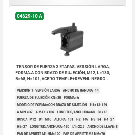
04629-10 A
TENSOR DE FUERZA 3 ETAPAS, VERSIÓN LARGA,
FORMA:A CON BRAZO DE SUJECIÓN, M12, L=130,
B=68, H=101, ACERO TEMPLE+REVENI. NEGRO
CINCADO
VERSIÓN 1=VERSIÓN LARGA
ANCHO DE RANURA=14
FUERZA DE SUJECIÓN KN=30
FORMA=A
MODELO DE FORMA=CON BRAZO DE SUJECIÓN
H1=13-129
A MÍN.=37
A MÁX.=106
LONGITUD/ANCHURA=68
B1=18
ROSCA=M12
D1=M16
ALTURA=101
H2=146
H3=34
H4=27
H5=27
LONGITUD/ANCHURA=130
L1=22,5
ANCHO DE LLAVE=8
PAR DE APRIETE M1 NM=100
PAR DE APRIETE M2 NM=70