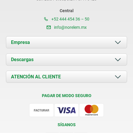
Central
+52 444 454 36 – 50
info@norelem.mx
Empresa
Acerca de nosotros
Descargas
Novedades
Documents
ATENCIÓN AL CLIENTE
Contacto
Condiciones de entrega
PAGAR DE MODO SEGURO
Certificación
SÍGANOS