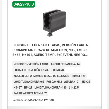
04629-10 B
TENSOR DE FUERZA 3 ETAPAS, VERSIÓN LARGA,
FORMA:B SIN BRAZO DE SUJECIÓN, M12, L=130,
B=68, H=101, ACERO TEMPLE+REVENI. NEGRO
CINCADO
VERSIÓN 1=VERSIÓN LARGA
ANCHO DE RANURA=14
FUERZA DE SUJECIÓN KN=30
FORMA=B
MODELO DE FORMA=SIN BRAZO DE SUJECIÓN
H1=13-129
LONGITUD/ANCHURA=68
ROSCA=M12
ALTURA=101
H3=34
H4=27
H5=27
LONGITUD/ANCHURA=130
L1=22,5
PAR DE APRIETE M2 NM=70
Referencia:
04629-10-1121300