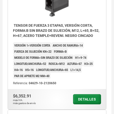
TENSOR DE FUERZA 3 ETAPAS, VERSIÓN CORTA,
FORMA:B SIN BRAZO DE SUJECIÓN, M12, L=65, B=52,
H=67, ACERO TEMPLE+REVENI. NEGRO CINCADO
VERSIÓN 1=VERSIÓN CORTA
ANCHO DE RANURA=14
FUERZA DE SUJECIÓN KN=22
FORMA=B
MODELO DE FORMA=SIN BRAZO DE SUJECIÓN
H1=9-74
LONGITUD/ANCHURA=52
ROSCA=M12
ALTURA=67
H3=25
H4=16
H5=16
LONGITUD/ANCHURA=65
L1=14,5
PAR DE APRIETE M2 NM=40
Referencia:
04629-10-2120650
$6,352.91
DETALLES
más IVA.
más gastos de envío