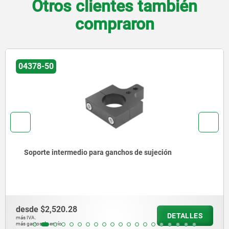
Otros clientes también
compraron
78-50
0
porte intermedio para ganchos de sujeción
de
$2,520.28
de
DETALLES
A.
más 
stos de envío
más 