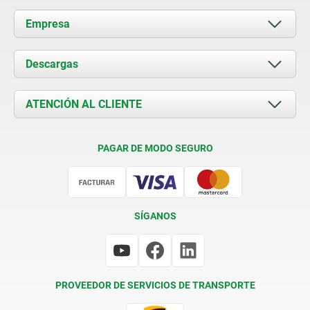
Empresa
Acerca de nosotros
Descargas
Novedades
Documents
ATENCIÓN AL CLIENTE
Contacto
Condiciones de entrega
PAGAR DE MODO SEGURO
Certificación
SÍGANOS
PROVEEDOR DE SERVICIOS DE TRANSPORTE