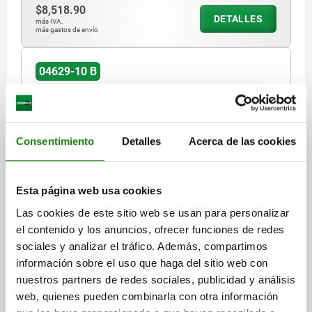
$8,518.90
DETALLES
más IVA.
más gastos de envío
04629-10 B
Consentimiento
Detalles
Acerca de las cookies
TENSOR DE FUERZA 3 ETAPAS, VERSIÓN LARGA,
Esta página web usa cookies
FORMA:B SIN BRAZO DE SUJECIÓN, M16, L=150,
Las cookies de este sitio web se usan para personalizar
B=75, H=116, ACERO TEMPLE+REVENI. NEGRO
el contenido y los anuncios, ofrecer funciones de redes
CINCADO
VERSIÓN 1=VERSIÓN LARGA
ANCHO DE RANURA=18
sociales y analizar el tráfico. Además, compartimos
FUERZA DE SUJECIÓN KN=43
FORMA=B
información sobre el uso que haga del sitio web con
MODELO DE FORMA=SIN BRAZO DE SUJECIÓN
H1=16-147
nuestros partners de redes sociales, publicidad y análisis
LONGITUD/ANCHURA=75
ROSCA=M16
ALTURA=116
H3=43
web, quienes pueden combinarla con otra información
H4=29
H5=29
LONGITUD/ANCHURA=150
L1=25