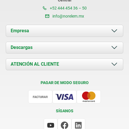
Central
+52 444 454 36 – 50
info@norelem.mx
Empresa
Acerca de nosotros
Descargas
Novedades
Documents
ATENCIÓN AL CLIENTE
Contacto
Condiciones de entrega
PAGAR DE MODO SEGURO
Certificación
SÍGANOS