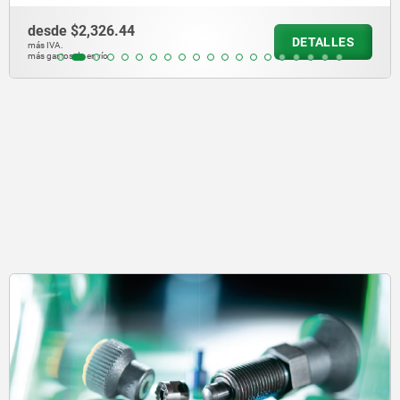
desde
$176.39
DETALLES
más IVA.
más gastos de envío