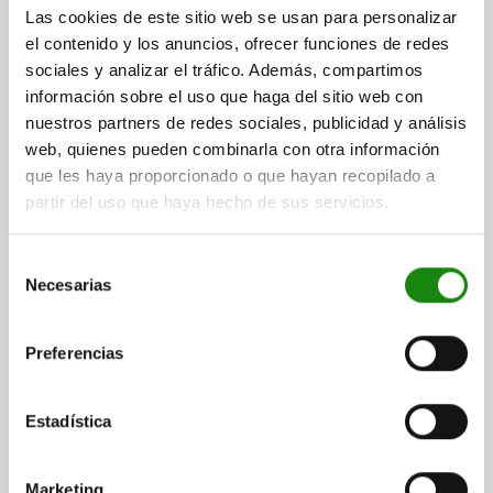
Las cookies de este sitio web se usan para personalizar
el contenido y los anuncios, ofrecer funciones de redes
sociales y analizar el tráfico. Además, compartimos
información sobre el uso que haga del sitio web con
HIERRO DE SUJECIÓN CON RANURA, CON
PERFORACIÓN, L2=12 100X40X25, ACERO
nuestros partners de redes sociales, publicidad y análisis
TEMPLE+REVENI.
web, quienes pueden combinarla con otra información
que les haya proporcionado o que hayan recopilado a
ALTURA=25
LONGITUD=100
ANCHURA=40
L4=3
L1=45
partir del uso que haya hecho de sus servicios.
L2=12
L3=22
L5=36
B1=14,5
D=14
D1=12
A=25
F MÁX. KN =20,2
Selección
Referencia:
04170-12
Necesarias
de
consentimiento
$1,579.05
DETALLES
más IVA.
Preferencias
más gastos de envío
Estadística
DETALLES
Marketing