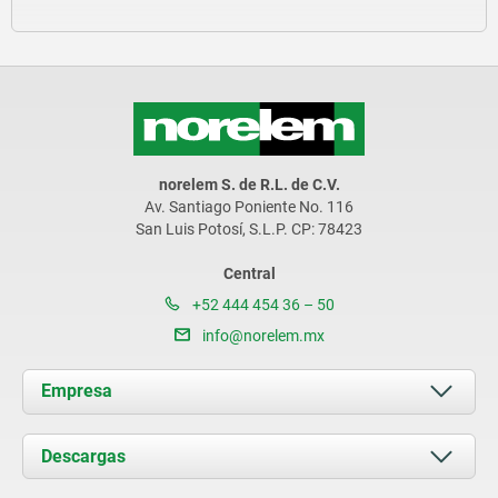
norelem S. de R.L. de C.V.
Av. Santiago Poniente No. 116
San Luis Potosí, S.L.P. CP: 78423
Central
+52 444 454 36 – 50
info@norelem.mx
Empresa
Acerca de nosotros
Descargas
Novedades