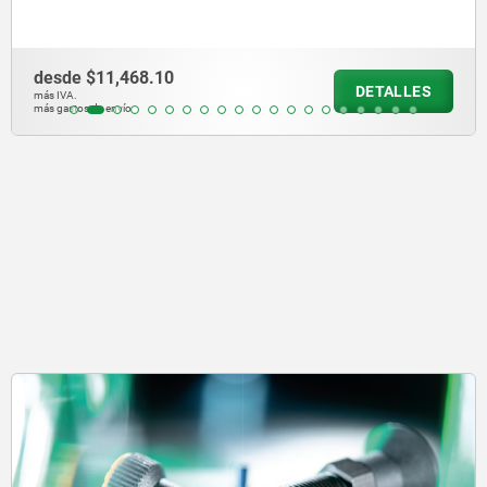
10
desde
$289.2
DETALLES
más IVA.
más gastos de envío