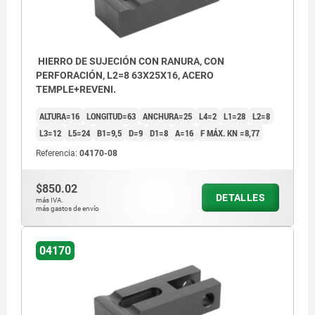
HIERRO DE SUJECIÓN CON RANURA, CON
PERFORACIÓN, L2=8 63X25X16, ACERO
TEMPLE+REVENI.
ALTURA=16
LONGITUD=63
ANCHURA=25
L4=2
L1=28
L2=8
L3=12
L5=24
B1=9,5
D=9
D1=8
A=16
F MÁX. KN =8,77
Referencia:
04170-08
$850.02
DETALLES
más IVA.
más gastos de envío
04170