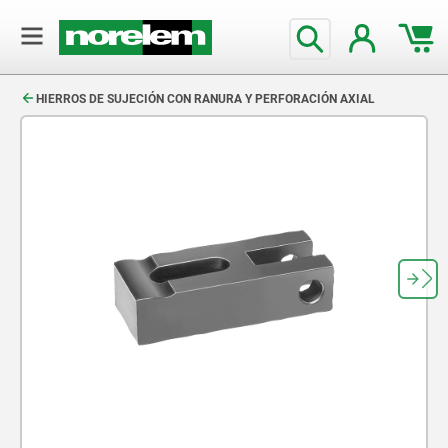
text.skipToContent
text.skipToNavigation
HIERROS DE SUJECIÓN CON RANURA Y PERFORACIÓN AXIAL