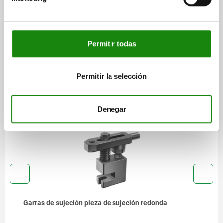
CAD
DESCARGAS
Permitir todas
Otros clientes también
compraron
Permitir la selección
Denegar
04010
ción pieza de sujeción redonda
Hierros de su