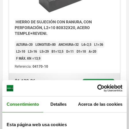
HIERRO DE SUJECIÓN CON RANURA, CON
PERFORACIÓN, L2=10 80X32X20, ACERO
TEMPLE+REVENI.
ALTURA=20
LONGITUD=80
ANCHURA=32
L4=2,5
L1=36
L2=10
L3=16
L5=29
B1=12,5
D=11
D1=10
A=20
F MÁX. KN =13,9
Referencia:
04170-10
$1,132.36
DETALLES
más IVA.
más gastos de envío
Consentimiento
Detalles
Acerca de las cookies
04170
Esta página web usa cookies