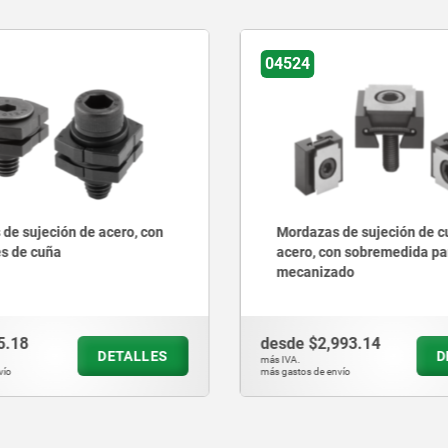
04526
de sujeción de cuña de
Mordazas de sujeción cuña
n sobremedida para el
con sobremedida para el
do
mecanizado, superficies d
rectificadas o acanaladas
993.14
desde
$3,975.31
DETALLES
D
más IVA.
vío
más gastos de envío