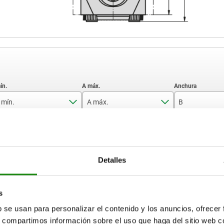
 mín.
A máx.
B
42
49
41
AMPLIAR TABLA
57
67
56
Detalles
15-17 días
ias veces al día a intervalos regulares.
17+ días
s
b se usan para personalizar el contenido y los anuncios, ofrecer
 máx.
B
B1
C
E
Versión 2
G
s, compartimos información sobre el uso que haga del sitio web 
a