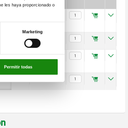
Nm
ue les haya proporcionado o
85
$5,934.22
Marketing
85
$5,934.22
210
$8,345.53
Permitir todas
210
$8,345.53
on