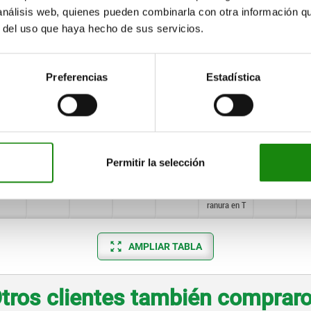
 análisis web, quienes pueden combinarla con otra información q
r del uso que haya hecho de sus servicios.
49
41
30
36
5
para
M12
perforación
roscada
Preferencias
Estadística
49
41
30
36
5
Para
14
ranura en T
67
56
42
50
5
para
M16
perforación
roscada
Permitir la selección
67
56
42
50
5
Para
18
ranura en T
AMPLIAR TABLA
tros clientes también comprar