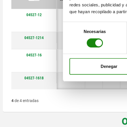
kN
redes sociales, publicidad y
que hayan recopilado a parti
04527-12
40
M12X60
42
Selección
Necesarias
de
04527-1214
40
M12X50
42
consentimiento
04527-16
60
M16X80
57
Denegar
04527-1618
60
M16X70
57
4
de 4 entradas
O