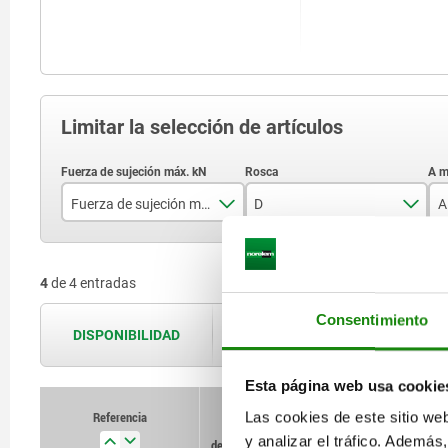
Limitar la selección de artículos
Fuerza de sujeción máx. kN
D
A
40
M12X50
4
de 4 entradas
60
M12X60
Consentimiento
M16X70
DISPONIBILIDAD
Las disponibilidades se actualizan var
M16X80
Esta página web usa cookie
Referencia
Las cookies de este sitio we
Fuerza
D
A mín.
A
y analizar el tráfico. Ademá
de sujeción máx.