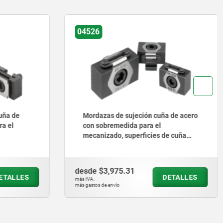
04524
 de acero
Mordazas de sujeción para
superficies de sujeción lisas o
e cuña
acanaladas
desde
$2,855.59
ETALLES
DETALLES
más IVA.
más gastos de envío