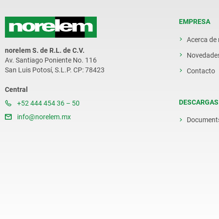
EMPRESA
Acerca de
norelem S. de R.L. de C.V.
Novedade
Av. Santiago Poniente No. 116
San Luis Potosí, S.L.P. CP: 78423
Contacto
Central
DESCARGAS
+52 444 454 36 – 50
info@norelem.mx
Document