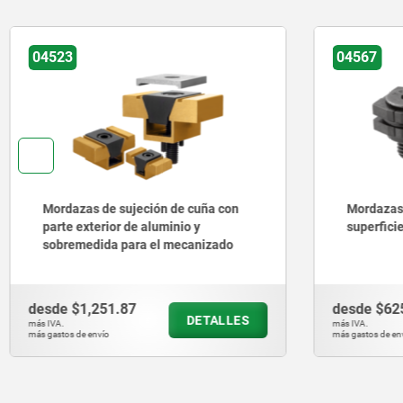
04567
04524
Mordazas de sujeción de acero, con
Mordazas 
superficies de cuña
acero, co
mecaniza
desde
$625.18
desde
$2,
DETALLES
más IVA.
más IVA.
más gastos de envío
más gastos de en