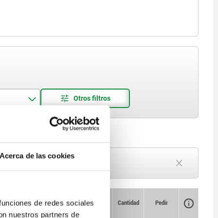
Acerca de las cookies
Plazo de entrega a petición
Actualmente agotado
Disponibilidad
CAD
Cantidad
Pedir
 funciones de redes sociales
Par de
Precio
con nuestros partners de
priete máx.