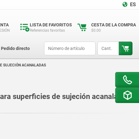
ES
ENTA
LISTA DE FAVORITOS
CESTA DE LA COMPRA
SESIÓN
Referencias favoritas
$0.00
productCode
qty
Pedido directo
DE SUJECIÓN ACANALADAS
ara superficies de sujeción acanaladas