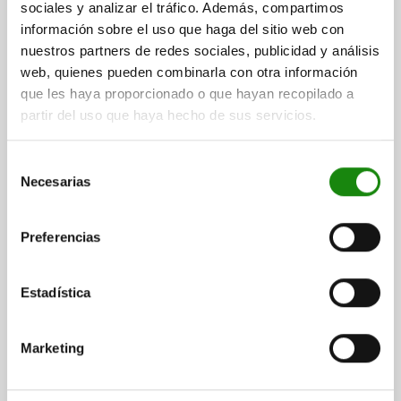
sociales y analizar el tráfico. Además, compartimos
información sobre el uso que haga del sitio web con
nuestros partners de redes sociales, publicidad y análisis
web, quienes pueden combinarla con otra información
que les haya proporcionado o que hayan recopilado a
partir del uso que haya hecho de sus servicios.
PERNO DE SUJECIÓN CON PLACA DEL ADAPTADOR
D=28, L=66, B=52 FORMA:A, ACERO BRUÑIDO,
Selección
COMP:ACERO BRUÑIDO
Necesarias
de
consentimiento
FORMA=A
MATERIAL DEL CUERPO DE BASE=ACERO
ANCHURA=52
B1=13
B2=26
DIÁMETRO=28
D1=M5
Preferencias
ALTURA=41
H1=28
LONGITUD=66
L1=11
L2=30
L3=13
L4=26
GROSOR=5
SW=6
Estadística
Referencia:
04756-0028
Marketing
$1,134.17
DETALLES
más IVA.
más gastos de envío