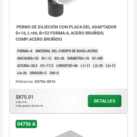
PERNO DE SUJECIÓN CON PLACA DEL ADAPTADOR
D=16, L=66, B=52 FORMA:A, ACERO BRUÑIDO,
COMP:ACERO BRUÑIDO
FORMA=A
MATERIAL DEL CUERPO DE BASE=ACERO
ANCHURA=52
B1=13
B2=26
DIÁMETRO=16
D1=M5
ALTURA=30,5
H1=17,5
LONGITUD=66
L1=11
L2=30
L3=13
L4=26
GROSOR=5
SW=6
Referencia:
04756-0016
$875.01
DETALLES
más IVA.
más gastos de envío
04756 A