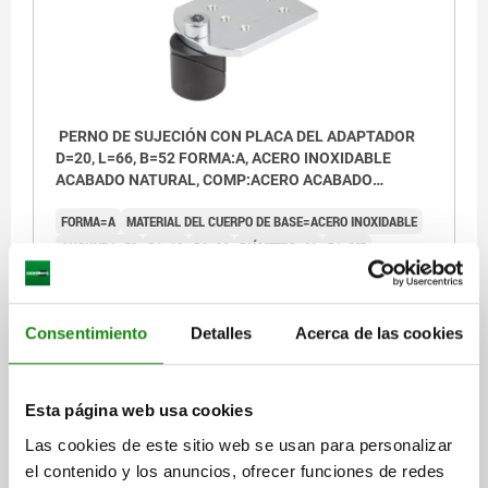
PERNO DE SUJECIÓN CON PLACA DEL ADAPTADOR
D=20, L=66, B=52 FORMA:A, ACERO INOXIDABLE
ACABADO NATURAL, COMP:ACERO ACABADO
NATURAL
FORMA=A
MATERIAL DEL CUERPO DE BASE=ACERO INOXIDABLE
ANCHURA=52
B1=13
B2=26
DIÁMETRO=20
D1=M5
ALTURA=34
H1=21
LONGITUD=66
L1=11
L2=30
L3=13
L4=26
GROSOR=5
SW=6
Referencia:
04756-1020
Consentimiento
Detalles
Acerca de las cookies
$961.39
DETALLES
más IVA.
Esta página web usa cookies
más gastos de envío
Las cookies de este sitio web se usan para personalizar
el contenido y los anuncios, ofrecer funciones de redes
04756 A