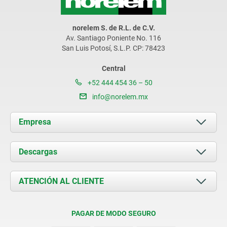
norelem S. de R.L. de C.V.
Av. Santiago Poniente No. 116
San Luis Potosí, S.L.P. CP: 78423
Central
+52 444 454 36 – 50
info@norelem.mx
Empresa
Acerca de nosotros
Descargas
Novedades
Documents
ATENCIÓN AL CLIENTE
Contacto
Condiciones de entrega
PAGAR DE MODO SEGURO
Certificación