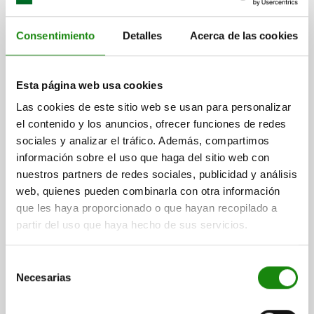
TEMPLE+REVENI., BRUÑIDO
RANGO DE SUJECIÓN=65-87
Consentimiento
Detalles
Acerca de las cookies
Referencia:
04395-6587
$2,767.39
Esta página web usa cookies
DETALLES
más IVA.
más gastos de envío
Las cookies de este sitio web se usan para personalizar
el contenido y los anuncios, ofrecer funciones de redes
sociales y analizar el tráfico. Además, compartimos
información sobre el uso que haga del sitio web con
DETALLES
nuestros partners de redes sociales, publicidad y análisis
web, quienes pueden combinarla con otra información
CAD
que les haya proporcionado o que hayan recopilado a
partir del uso que haya hecho de sus servicios.
DESCARGAS
Selección
Otros clientes también
Necesarias
de
compraron
consentimiento