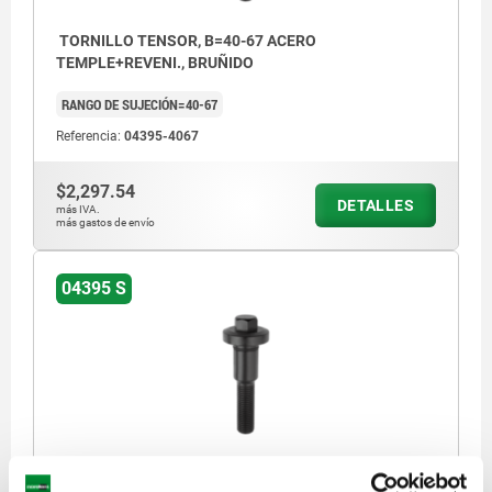
TORNILLO TENSOR, B=40-67 ACERO
TEMPLE+REVENI., BRUÑIDO
RANGO DE SUJECIÓN=40-67
Referencia:
04395-4067
$2,297.54
DETALLES
más IVA.
más gastos de envío
04395 S
TORNILLO TENSOR, B=65-87 ACERO