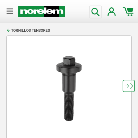
text.skipToContent
text.skipToNavigation
TORNILLOS TENSORES