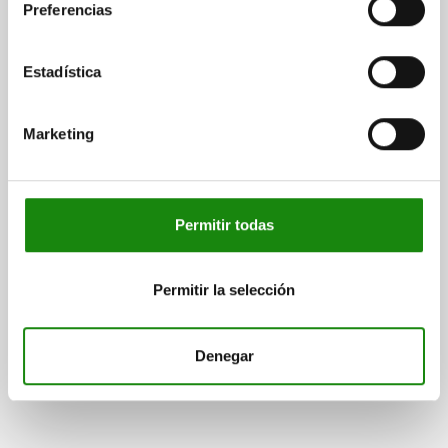
Preferencias
04751
Estadística
Marketing
Permitir todas
Tuercas tensoras con empu
Permitir la selección
desde
$13,038.12
Denegar
DETALLES
más IVA.
más gastos de envío