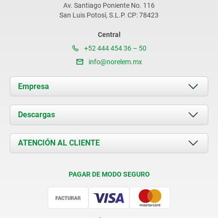
Av. Santiago Poniente No. 116
San Luis Potosí, S.L.P. CP: 78423
Central
+52 444 454 36 – 50
info@norelem.mx
Empresa
Acerca de nosotros
Descargas
Novedades
Documents
ATENCIÓN AL CLIENTE
Contacto
Condiciones de entrega
PAGAR DE MODO SEGURO
Certificación